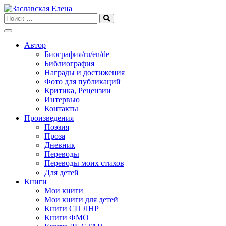
Skip
to
content
Автор
Биография/ru/en/de
Библиография
Награды и достижения
Фото для публикаций
Критика, Рецензии
Интервью
Контакты
Произведения
Поэзия
Проза
Дневник
Переводы
Переводы моих стихов
Для детей
Книги
Мои книги
Мои книги для детей
Книги СП ЛНР
Книги ФМО