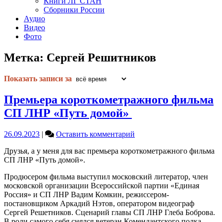
Книги ЛГ СТАН
Сборники России
Аудио
Видео
Фото
Метка:
Сергей Решитников
Показать записи за
Премьера короткометражного фильма
СП ЛНР «Путь домой»
on
26.09.2023
|
Оставить комментарий
Премьера
Друзья, а у меня для вас премьера короткометражного фильма
короткометражного
СП ЛНР «Путь домой».
фильма
СП
Продюсером фильма выступил московский литератор, член
ЛНР
московской организации Всероссийской партии «Единая
«Путь
Россия» и СП ЛНР Вадим Комкин, режиссером-
домой»
постановщиком Аркадий Нэтов, оператором видеограф
Сергей Решетников. Сценарий главы СП ЛНР Глеба Боброва.
В роли самого себя снялся ветеран Комендантского полка