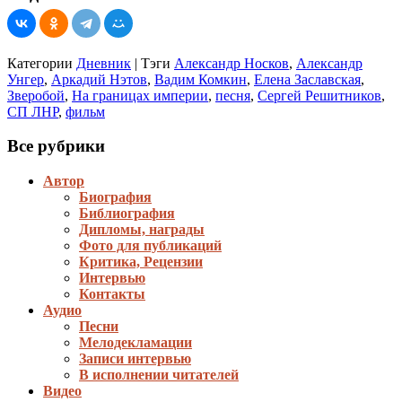
Категории
Дневник
|
Тэги
Александр Носков
,
Александр
Унгер
,
Аркадий Нэтов
,
Вадим Комкин
,
Елена Заславская
,
Зверобой
,
На границах империи
,
песня
,
Сергей Решитников
,
СП ЛНР
,
фильм
Все рубрики
Автор
Биография
Библиография
Дипломы, награды
Фото для публикаций
Критика, Рецензии
Интервью
Контакты
Аудио
Песни
Мелодекламации
Записи интервью
В исполнении читателей
Видео