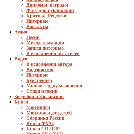
Дипломы, награды
Фото для публикаций
Критика, Рецензии
Интервью
Контакты
Аудио
Песни
Мелодекламации
Записи интервью
В исполнении читателей
Видео
В исполнении автора
Видеопоэзия
Интервью
Буктрейлер
Милые сердцу мгновения
Стихи и песни
Зверобой и Заславская
Книги
Мои книги
Мои книги для детей
Сборники России
Книги ФМО
Книги СП ЛНР