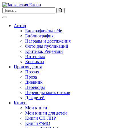
Skip
to
content
Автор
Биография/ru/en/de
Библиография
Награды и достижения
Фото для публикаций
Критика, Рецензии
Интервью
Контакты
Произведения
Поэзия
Проза
Дневник
Переводы
Переводы моих стихов
Для детей
Книги
Мои книги
Мои книги для детей
Книги СП ЛНР
Книги ФМО