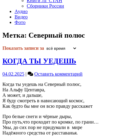
Книги ЛГ СТАН
Сборники России
Аудио
Видео
Фото
Метка:
Северный полюс
Показать записи за
КОГДА ТЫ УЕДЕШЬ
on
04.02.2025
|
Оставить комментарий
КОГДА
Когда ты уедешь на Северный полюс,
ТЫ
На Альфу Центавра,
УЕДЕШЬ
А может, и дальше,
Я буду смотреть в нависающий космос,
Как будто бы мне он всю правду расскажет
Про белые снеги и чёрные дыры,
Про путь,что проходит по кромке, по грани…
Увы, до сих пор не придумали в мире
Надёжного средства от расставанья.