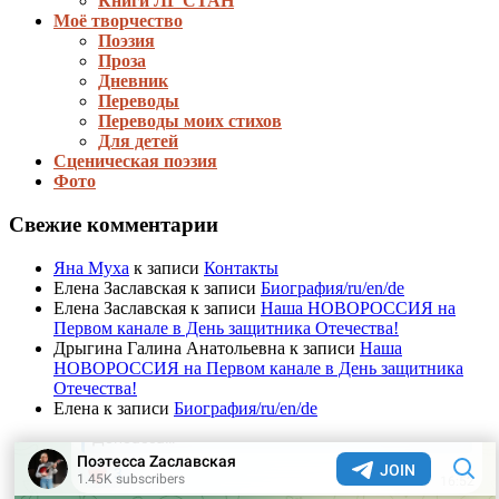
Книги ЛГ СТАН
Моё творчество
Поэзия
Проза
Дневник
Переводы
Переводы моих стихов
Для детей
Сценическая поэзия
Фото
Свежие комментарии
Яна Муха
к записи
Контакты
Елена Заславская
к записи
Биография/ru/en/de
Елена Заславская
к записи
Наша НОВОРОССИЯ на
Первом канале в День защитника Отечества!
Дрыгина Галина Анатольевна
к записи
Наша
НОВОРОССИЯ на Первом канале в День защитника
Отечества!
Елена
к записи
Биография/ru/en/de