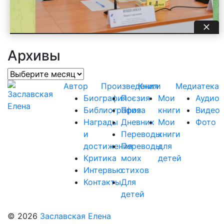
Архивы
Архивы
Автор
Произведения
Книги
Медиатека
Биография
Поєзия
Мои
Аудио
Библиография
Проза
книги
Видео
Награды
Дневник
Мои
Фото
и
Переводы
книги
достижения
Переводы
для
Критика
моих
детей
Интервью
стихов
Контакты
Для
детей
© 2026
Заславская Елена