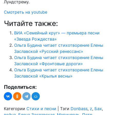
Лундстрему.
Смотреть на youtube
Читайте также:
ВИА «Семейный круг» — премьера песни
«Звезда Рождества»
Ольга Будина читает стихотворение Елены
Заславской «Русский ренессанс»
Ольга Будина читает стихотворение Елены
Заславской «Фронтовые дороги»
Ольга Будина читает стихотворение Елены
Заславской «Крылья весны»
Поделиться:
Категории
Стихи и песни
|
Тэги
Donbass
,
z
,
Бах
,
война
,
Елена Заславская
,
Мариуполь
,
Петр