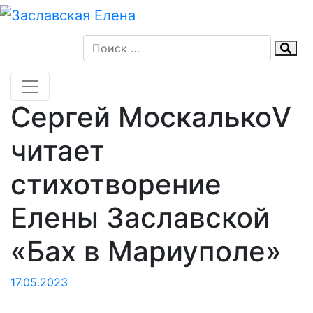
Skip
to
content
Сергей МоскалькоV
читает
стихотворение
Елены Заславской
«Бах в Мариуполе»
17.05.2023