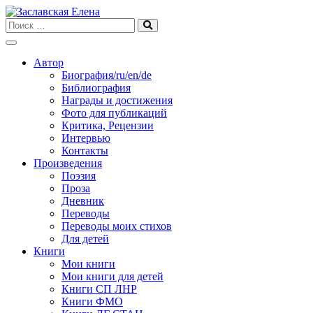
Skip
to
content
Автор
Биография/ru/en/de
Библиография
Награды и достижения
Фото для публикаций
Критика, Рецензии
Интервью
Контакты
Произведения
Поэзия
Проза
Дневник
Переводы
Переводы моих стихов
Для детей
Книги
Мои книги
Мои книги для детей
Книги СП ЛНР
Книги ФМО