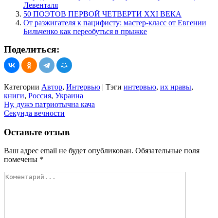
Левенталя
50 ПОЭТОВ ПЕРВОЙ ЧЕТВЕРТИ XXI ВЕКА
От разжигателя к пацифисту: мастер-класс от Евгении
Бильченко как переобуться в прыжке
Поделиться:
Категории
Автор
,
Интервью
|
Тэги
интервью
,
их нравы
,
книги
,
Россия
,
Украина
Навигация
Ну, дужэ патриотычна кача
Секунда вечности
по
записям
Оставьте отзыв
Ваш адрес email не будет опубликован.
Обязательные поля
помечены
*