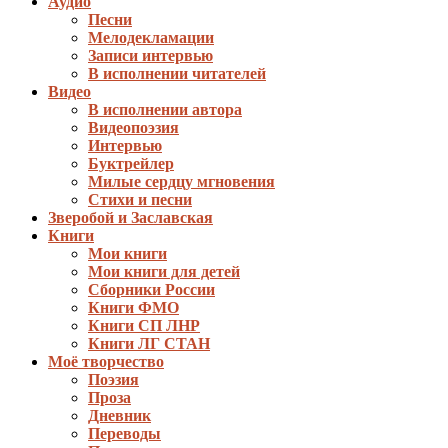
Аудио
Песни
Мелодекламации
Записи интервью
В исполнении читателей
Видео
В исполнении автора
Видеопоэзия
Интервью
Буктрейлер
Милые сердцу мгновения
Стихи и песни
Зверобой и Заславская
Книги
Мои книги
Мои книги для детей
Сборники России
Книги ФМО
Книги СП ЛНР
Книги ЛГ СТАН
Моё творчество
Поэзия
Проза
Дневник
Переводы