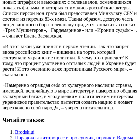
новых штрафах и взысканиях с телеканалов, осмелившихся
показать фильмы, в которых снимались российские актеры.
Список персон нон-грата был предоставлен Минкульту СБУ и
состоит из перечня 83-х имен. Таким образом, десятую часть
лицензионного сбора телеканалу придется заплатить за показ
«Трех Мушкетеров», «Гардемаринов» или «Иронии судьбы»»,
– считает Елена Заславская.
«И этот закон уже принят в первом чтении. Так что запрет
ввоза российских книг – вишенка на торте, который
состряпали украинские политики. К чему это приведет? К
тому, что процент умственно отсталых людей в Украине будет
расти! И это очевидно даже противникам Русского мира», –
сказала она.
«Намеренно ограждая себя от культурного наследия страны,
имеющей, величайшую в мире литературу, намеренно обедняя
культурный багаж, в угоду мелким политическим интересам
украинское правительство пытается создать нацию и ломает
через колено свой народ!», – уверена писательница.
Читайте также:
Brodskiui
Парадоксы литпроцесса: про супчик, перчик и Вадима