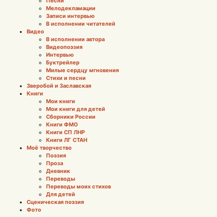
Песни
Мелодекламации
Записи интервью
В исполнении читателей
Видео
В исполнении автора
Видеопоэзия
Интервью
Буктрейлер
Милые сердцу мгновения
Стихи и песни
Зверобой и Заславская
Книги
Мои книги
Мои книги для детей
Сборники России
Книги ФМО
Книги СП ЛНР
Книги ЛГ СТАН
Моё творчество
Поэзия
Проза
Дневник
Переводы
Переводы моих стихов
Для детей
Сценическая поэзия
Фото