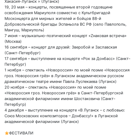
Хакасия-Луганск » (Луганск)
19, 20 мая – концерты, посвященные второй годовщине
освобождения Мариуполя совместно с Культбригадой
Москонцерта для мирных жителей и бойцов 88-й
Добровольческой бригады Эспаньола ВС РФ (село Павлополь,
Мангуш, Мариуполь)
7 июня – музыкально-поэтический концерт «Zнаковая встреча»
(Москва)
16 сентября – концерт для друзей: Зверобой и Заславская
(Санкт-Петербург)
17 сентября – выступление на концерте «Рок за Донбасс» (Санкт-
Петербург)
1 ноября – спектакль «Новороссия» по моей поэме «Новороссия
гроз. Новороссия грёз» в Луганском академическом русском
драматическом театре имени Павла Луспекаева (Луганск)
20 ноября – спектакль «Новороссия» по моей поэме
«Новороссия гроз. Новороссия грёз» в Санкт-Петербургской
академической филармонии имени Шостаковича (Санкт-
Петербугр)
4 декабря – выступление на концерте «В Луганск – с любовью:
Союз Московских композиторов – Донбассу!» в Луганской
академической филармонии (Луганск)
ФЕСТИВАЛИ