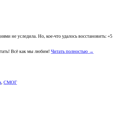
ми не уследила. Но, кое-что удалось восстановить: «5
итать! Всё как мы любим!
Читать полностью
→
а
,
СМОГ