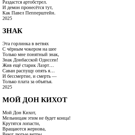
Раздастся артобстрел.
И демон пронесётся тут,
Как Павел Пепперштейн.
2025
ЗНАК
Эта горлинка в ветвях
С чёрным чокером на шее
Только мне понятный знак,
Знак Донбасской Одиссеи!
Жив ещё старик Лаэрт…
Саван распущу опять я…
И бессмертие, и смерть —
Только плата за объятья.
2025
МОЙ ДОН КИХОТ
Мой Дон Кихот,
Мельницам этим не будет конца!
Крутятся лопасти,
Вращаются жернова,
Веют лютые ветры