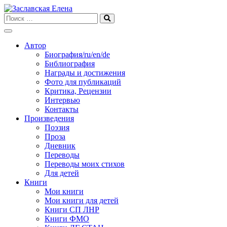
Skip
to
content
Автор
Биография/ru/en/de
Библиография
Награды и достижения
Фото для публикаций
Критика, Рецензии
Интервью
Контакты
Произведения
Поэзия
Проза
Дневник
Переводы
Переводы моих стихов
Для детей
Книги
Мои книги
Мои книги для детей
Книги СП ЛНР
Книги ФМО