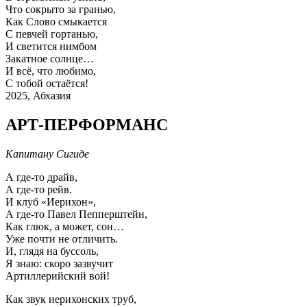
Что сокрыто за гранью,
Как Слово смыкается
С певчей гортанью,
И светится нимбом
Закатное солнце…
И всё, что любимо,
С тобой остаётся!
2025, Абхазия
АРТ-ПЕРФОРМАНС
Капитану Сигиде
А где-то драйв,
А где-то рейв.
И клуб «Иерихон»,
А где-то Павел Пепперштейн,
Как глюк, а может, сон…
Уже почти не отличить.
И, глядя на буссоль,
Я знаю: скоро зазвучит
Артиллерийский вой!
Как звук иерихонских труб,