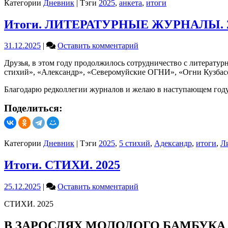
Категории
Дневник
|
Тэги
2025
,
анкета
,
итоги
Итоги. ЛИТЕРАТУРНЫЕ ЖУРНАЛЫ. 
on
31.12.2025
|
Оставить комментарий
Итоги.
Друзья, в этом году продолжилось сотрудничество с литератур
ЛИТЕРАТУРНЫЕ
стихий», «Александр», «Северомуйские ОГНИ», «Огни Кузбасс
ЖУРНАЛЫ.
2025
Благодарю редколлегии журналов и желаю в наступающем году 
Поделиться:
Категории
Дневник
|
Тэги
2025
,
5 стихий
,
Адександр
,
итоги
,
Л
Итоги. СТИХИ. 2025
on
25.12.2025
|
Оставить комментарий
Итоги.
СТИХИ. 2025
СТИХИ.
2025
В ЗАРОСЛЯХ МОЛОДОГО БАМБУКА