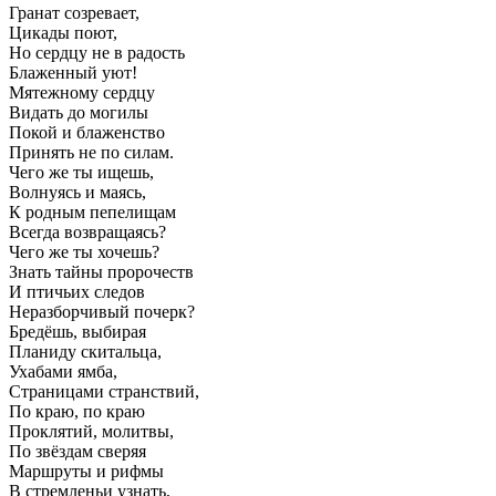
Гранат созревает,
Цикады поют,
Но сердцу не в радость
Блаженный уют!
Мятежному сердцу
Видать до могилы
Покой и блаженство
Принять не по силам.
Чего же ты ищешь,
Волнуясь и маясь,
К родным пепелищам
Всегда возвращаясь?
Чего же ты хочешь?
Знать тайны пророчеств
И птичьих следов
Неразборчивый почерк?
Бредёшь, выбирая
Планиду скитальца,
Ухабами ямба,
Страницами странствий,
По краю, по краю
Проклятий, молитвы,
По звёздам сверяя
Маршруты и рифмы
В стремленьи узнать,