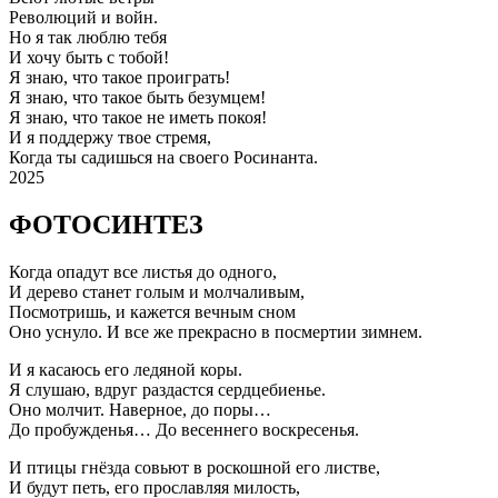
Революций и войн.
Но я так люблю тебя
И хочу быть с тобой!
Я знаю, что такое проиграть!
Я знаю, что такое быть безумцем!
Я знаю, что такое не иметь покоя!
И я поддержу твое стремя,
Когда ты садишься на своего Росинанта.
2025
ФОТОСИНТЕЗ
Когда опадут все листья до одного,
И дерево станет голым и молчаливым,
Посмотришь, и кажется вечным сном
Оно уснуло. И все же прекрасно в посмертии зимнем.
И я касаюсь его ледяной коры.
Я слушаю, вдруг раздастся сердцебиенье.
Оно молчит. Наверное, до поры…
До пробужденья… До весеннего воскресенья.
И птицы гнёзда совьют в роскошной его листве,
И будут петь, его прославляя милость,