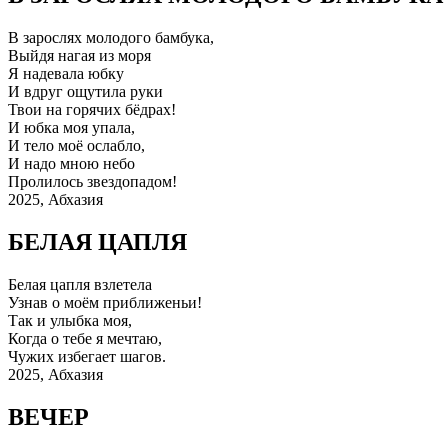
В зарослях молодого бамбука,
Выйдя нагая из моря
Я надевала юбку
И вдруг ощутила руки
Твои на горячих бёдрах!
И юбка моя упала,
И тело моё ослабло,
И надо мною небо
Пролилось звездопадом!
2025, Абхазия
БЕЛАЯ ЦАПЛЯ
Белая цапля взлетела
Узнав о моём приближеньи!
Так и улыбка моя,
Когда о тебе я мечтаю,
Чужих избегает шагов.
2025, Абхазия
ВЕЧЕР