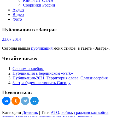
Книги ЛГ СТАН
Сборники России
Аудио
Видео
Фото
Публикация в «Завтра»
23.07.2014
Сегодня вышла
публикация
моих стихов в газете «Завтра».
Читайте также:
Словом и хлебом
Публикация в берлинском «Park»
Публикация-2021. Территория слова. Славяносербия.
Завтра будем чествовать Сигиду
Поделиться:
Категории
Дневник
|
Тэги
АТО
,
война
,
гражданская война
,