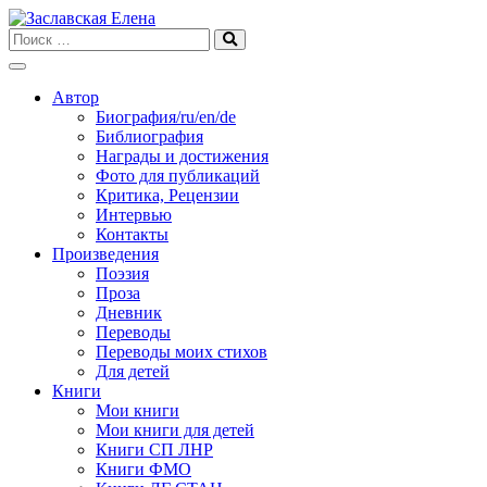
Skip
to
content
Автор
Биография/ru/en/de
Библиография
Награды и достижения
Фото для публикаций
Критика, Рецензии
Интервью
Контакты
Произведения
Поэзия
Проза
Дневник
Переводы
Переводы моих стихов
Для детей
Книги
Мои книги
Мои книги для детей
Книги СП ЛНР
Книги ФМО