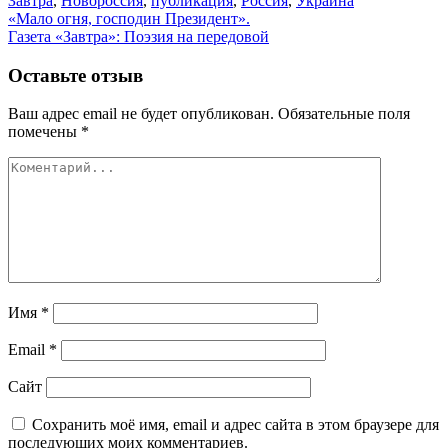
Завтра
,
Новороссия
,
публикация
,
Россия
,
Украина
Навигация
«Мало огня, господин Президент».
Газета «Завтра»: Поэзия на передовой
по
записям
Оставьте отзыв
Ваш адрес email не будет опубликован.
Обязательные поля
помечены
*
Имя
*
Email
*
Сайт
Сохранить моё имя, email и адрес сайта в этом браузере для
последующих моих комментариев.