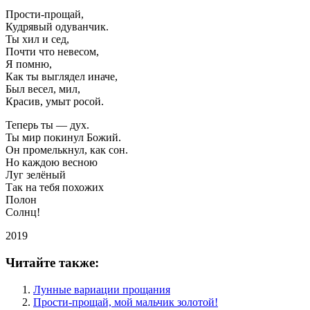
Прости-прощай,
Кудрявый одуванчик.
Ты хил и сед,
Почти что невесом,
Я помню,
Как ты выглядел иначе,
Был весел, мил,
Красив, умыт росой.
Теперь ты — дух.
Ты мир покинул Божий.
Он промелькнул, как сон.
Но каждою весною
Луг зелёный
Так на тебя похожих
Полон
Солнц!
2019
Читайте также:
Лунные вариации прощания
Прости-прощай, мой мальчик золотой!