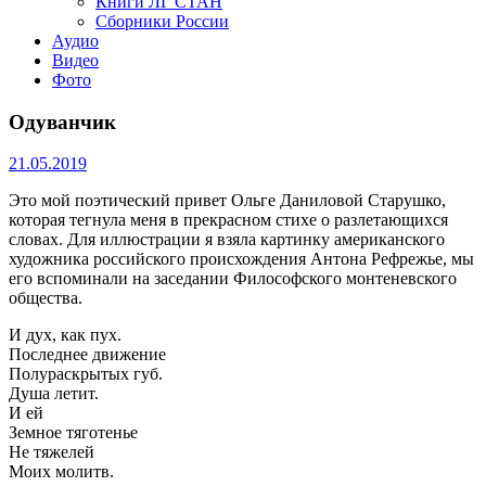
Книги ЛГ СТАН
Сборники России
Аудио
Видео
Фото
Одуванчик
21.05.2019
Это мой поэтический привет Ольге Даниловой Старушко,
которая тегнула меня в прекрасном стихе о разлетающихся
словах. Для иллюстрации я взяла картинку американского
художника российского происхождения Антона Рефрежье, мы
его вспоминали на заседании Философского монтеневского
общества.
И дух, как пух.
Последнее движение
Полураскрытых губ.
Душа летит.
И ей
Земное тяготенье
Не тяжелей
Моих молитв.