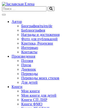
Skip
to
content
Автор
Биография/ru/en/de
Библиография
Награды и достижения
Фото для публикаций
Критика, Рецензии
Интервью
Контакты
Произведения
Поэзия
Проза
Дневник
Переводы
Переводы моих стихов
Для детей
Книги
Мои книги
Мои книги для детей
Книги СП ЛНР
Книги ФМО