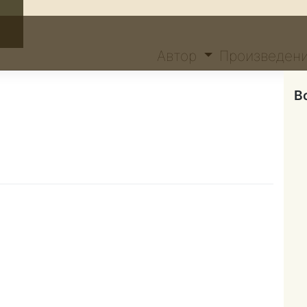
Автор
Произведен
В
оги.
ИХИ.
24