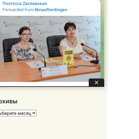
рхивы
хивы