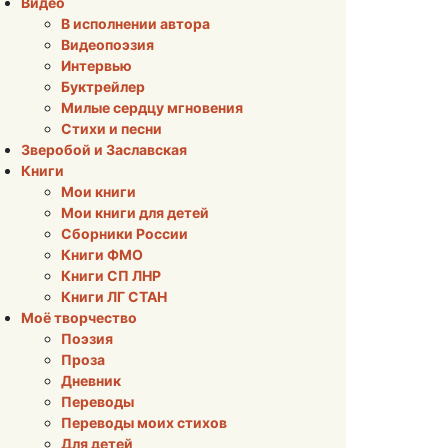
Видео
В исполнении автора
Видеопоэзия
Интервью
Буктрейлер
Милые сердцу мгновения
Стихи и песни
Зверобой и Заславская
Книги
Мои книги
Мои книги для детей
Сборники России
Книги ФМО
Книги СП ЛНР
Книги ЛГ СТАН
Моё творчество
Поэзия
Проза
Дневник
Переводы
Переводы моих стихов
Для детей