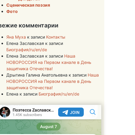
Сценическая поэзия
Фото
вежие комментарии
Яна Муха
к записи
Контакты
Елена Заславская
к записи
Биография/ru/en/de
Елена Заславская
к записи
Наша
НОВОРОССИЯ на Первом канале в День
защитника Отечества!
Дрыгина Галина Анатольевна
к записи
Наша
НОВОРОССИЯ на Первом канале в День
защитника Отечества!
Елена
к записи
Биография/ru/en/de