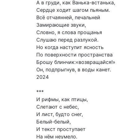
А в груди, как Ванька-встанька,
Сердце ходит шагом пьяным.
Всё отчаянней, печальней
Замирающие звуки,
Словно, я слова прощанья
Слушаю перед разлукой.
Но когда наступит ясность
По поверхности пространства
Брошу блинчик:«возвращайся!»
Он, подпрыгнув, в воды канет.
2024
***
И рифмы, как птицы,
Слетают с небес,
И лист, будто снег,
Белый-белый,
И текст проступает
На нём неумело.