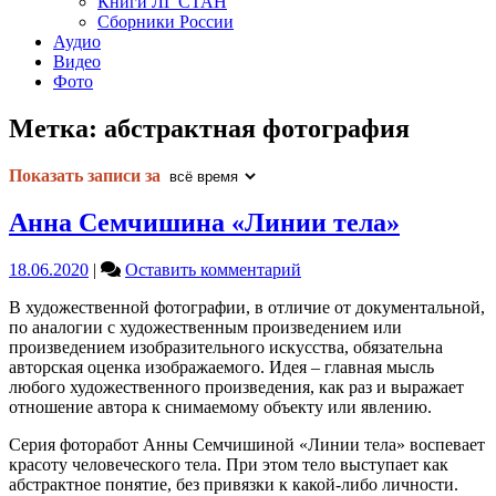
Книги ЛГ СТАН
Сборники России
Аудио
Видео
Фото
Метка:
абстрактная фотография
Показать записи за
Анна Семчишина «Линии тела»
on
18.06.2020
|
Оставить комментарий
Анна
В художественной фотографии, в отличие от документальной,
Семчишина
по аналогии с художественным произведением или
«Линии
произведением изобразительного искусства, обязательна
тела»
авторская оценка изображаемого. Идея – главная мысль
любого художественного произведения, как раз и выражает
отношение автора к снимаемому объекту или явлению.
Серия фоторабот Анны Семчишиной «Линии тела» воспевает
красоту человеческого тела. При этом тело выступает как
абстрактное понятие, без привязки к какой-либо личности.