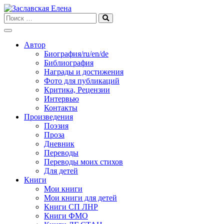
Skip
to
content
Автор
Биография/ru/en/de
Библиография
Награды и достижения
Фото для публикаций
Критика, Рецензии
Интервью
Контакты
Произведения
Поэзия
Проза
Дневник
Переводы
Переводы моих стихов
Для детей
Книги
Мои книги
Мои книги для детей
Книги СП ЛНР
Книги ФМО