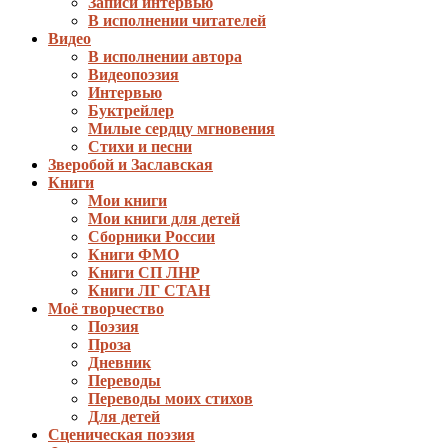
Записи интервью
В исполнении читателей
Видео
В исполнении автора
Видеопоэзия
Интервью
Буктрейлер
Милые сердцу мгновения
Стихи и песни
Зверобой и Заславская
Книги
Мои книги
Мои книги для детей
Сборники России
Книги ФМО
Книги СП ЛНР
Книги ЛГ СТАН
Моё творчество
Поэзия
Проза
Дневник
Переводы
Переводы моих стихов
Для детей
Сценическая поэзия