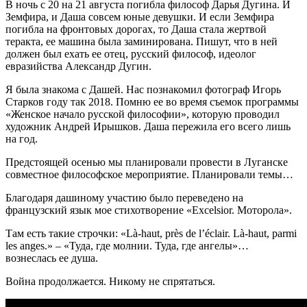
В ночь с 20 на 21 августа погибла философ Дарья Дугина. И
мысль
Земфира, и Даша совсем юные девушки. И если Земфира
живет
погибла на фронтовых дорогах, то Даша стала жертвой
там,
теракта, ее машина была заминирована. Пишут, что в ней
где
должен был ехать ее отец, русский философ, идеолог
ночь
евразийства Александр Дугин.
расстается
с
Я была знакома с Дашей. Нас познакомил фотограф Игорь
днем:
Старков году так 2018. Помню ее во время съемок программы
в
«Женское начало русской философии», которую проводил
холодной
художник Андрей Ирышков. Даша пережила его всего лишь
сумраке
на год.
русского
леса»
Предстоящей осенью мы планировали провести в Луганске
совместное философское мероприятие. Планировали темы…
Благодаря дашиному участию было переведено на
французский язык мое стихотворение «Excelsior. Моторола».
Там есть такие строчки: «Là-haut, près de l’éclair. Là-haut, parmi
les anges.» – «Туда, где молнии. Туда, где ангелы»…
вознеслась ее душа.
Война продолжается. Никому не спрятаться.