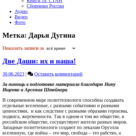
Книги ЛГ СТАН
Сборники России
Аудио
Видео
Фото
Метка:
Дарья Дугина
Показать записи за
Две Даши: их и наша!
on
30.06.2023
|
Оставить комментарий
Две
За помощь в подготовке материала благодарю Нину
Даши:
Ищенко и Арсения Штейнера
их
и
В современном мире политтехнологи способны создавать
наша!
отдельные вселенные, с разными событиями и разными
ценностями, и как следствие с разными образами героизма,
подвига, жертвенности. Так в одном и том же обществе, в
российском обществе, сосуществуют жители разных миров.
Западные политтехнологи создают по лекалам Оруэлла
вселенную, где война – это мир, свобода – это рабство, а