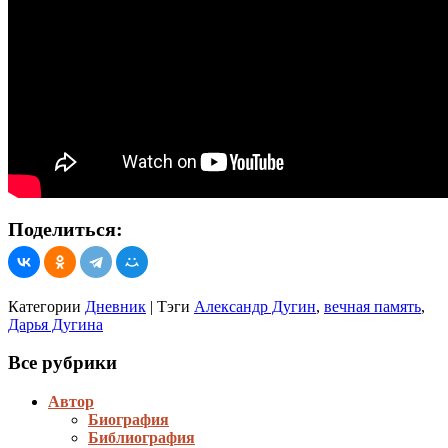
Поделиться:
Категории
Дневник
|
Тэги
Александр Дугин
,
вечная память
,
Дарья Дугина
Все рубрики
Автор
Биография
Библиография