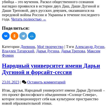
убийца – это мученик. Раскол общественного сознания
наглядно проявился в истории двух Даш, Даши Дугиной и
Даши Треповой, двух русских девушек, оказавшихся на
передовой войны России и Украины в течение последнего
года.
Читать полностью
→
Поделиться:
Категории
Дневник
,
Моё творчество
|
Тэги
Александр Дугин
,
Владлен Татарский
,
Дарья Дугина
,
Дарья Трепова
,
Максим
Фомин
Народный университет имени Дарьи
Дугиной и форсайт-сессия
on
23.01.2023
|
Оставить комментарий
Народный
Итак, друзья, Народный университет имени Дарьи Дугиной –
университет
это проект философского объединения «Солнце Севера»,
имени
которое позиционирует себя как культурное пространство
Дарьи
новой образовательной этики.
Дугиной
и