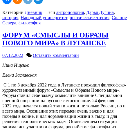
Категории
Дневник
|
Тэги
антропология
,
Дарья Дугина
,
история
,
Народный университет
,
поэтические чтения
,
Солнце
Севера
,
философия
ФОРУМ «СМЫСЛЫ И ОБРАЗЫ
НОВОГО МИРА» В ЛУГАНСКЕ
on
07.12.2022
|
Оставить комментарий
ФОРУМ
Нина Ищенко
«СМЫСЛЫ
И
Елена Заславская
ОБРАЗЫ
НОВОГО
С 1 по 3 декабря 2022 года в Луганске проходил философско-
МИРА»
художественный форум «Смыслы и Образы Нового мира».
В
Форум ставил себе задачу осмыслить влияние Специальной
ЛУГАНСКЕ
военной операции на русское самосознание. 24 февраля
2022 года начался новый этап в жизни не только России, но и
всего мира. Осознание этих перемен очень важно и для
победы в войне, и для нормализации жизни в тылу, и для
решения геополитических задач. Осмыслением ситуации
занимались участники форума, российские философы из