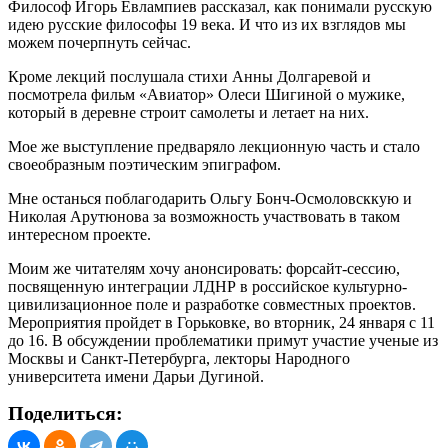
Философ Игорь Евлампиев рассказал, как понимали русскую
идею русские философы 19 века. И что из их взглядов мы
можем почерпнуть сейчас.
Кроме лекций послушала стихи Анны Долгаревой и
посмотрела фильм «Авиатор» Олеси Шигиной о мужике,
который в деревне строит самолеты и летает на них.
Мое же выступление предваряло лекционную часть и стало
своеобразным поэтическим эпиграфом.
Мне останься поблагодарить Ольгу Бонч-Осмоловсккую и
Николая Арутюнова за возможность участвовать в таком
интересном проекте.
Моим же читателям хочу анонсировать: форсайт-сессию,
посвященную интеграции ЛДНР в российское культурно-
цивилизационное поле и разработке совместных проектов.
Мероприятия пройдет в Горьковке, во вторник, 24 января с 11
до 16. В обсуждении проблематики примут участие ученые из
Москвы и Санкт-Петербурга, лекторы Народного
университета имени Дарьи Дугиной.
Поделиться: