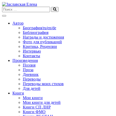
Skip
to
content
Автор
Биография/ru/en/de
Библиография
Награды и достижения
Фото для публикаций
Критика, Рецензии
Интервью
Контакты
Произведения
Поэзия
Проза
Дневник
Переводы
Переводы моих стихов
Для детей
Книги
Мои книги
Мои книги для детей
Книги СП ЛНР
Книги ФМО