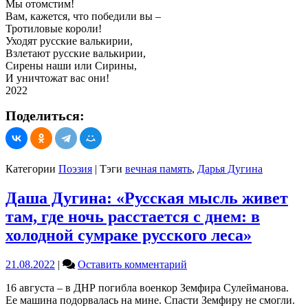
Мы отомстим!
Вам, кажется, что победили вы –
Тротиловые короли!
Уходят русские валькирии,
Взлетают русские валькирии,
Сирены наши или Сирины,
И уничтожат вас они!
2022
Поделиться:
Категории
Поэзия
|
Тэги
вечная память
,
Дарья Дугина
Даша Дугина: «Русская мысль живет
там, где ночь расстается с днем: в
холодной сумраке русского леса»
on
21.08.2022
|
Оставить комментарий
Даша
16 августа – в ДНР погибла военкор Земфира Сулейманова.
Дугина:
Ее машина подорвалась на мине. Спасти Земфиру не смогли.
«Русская