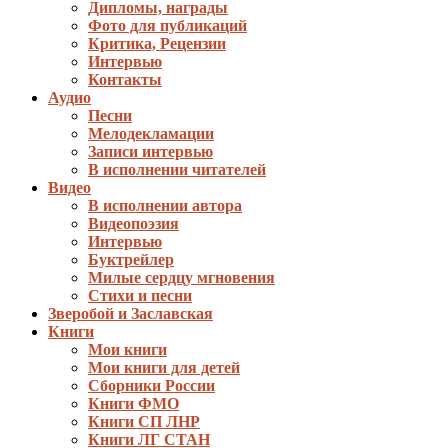
Дипломы, награды
Фото для публикаций
Критика, Рецензии
Интервью
Контакты
Аудио
Песни
Мелодекламации
Записи интервью
В исполнении читателей
Видео
В исполнении автора
Видеопоэзия
Интервью
Буктрейлер
Милые сердцу мгновения
Стихи и песни
Зверобой и Заславская
Книги
Мои книги
Мои книги для детей
Сборники России
Книги ФМО
Книги СП ЛНР
Книги ЛГ СТАН