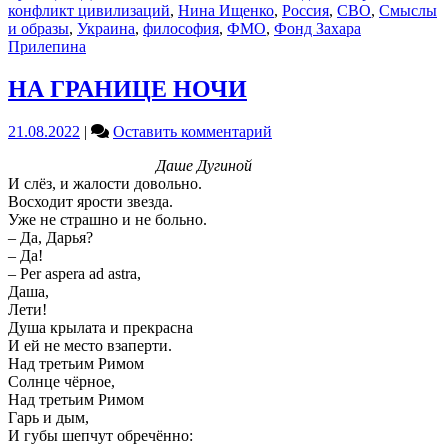
конфликт цивилизаций
,
Нина Ищенко
,
Россия
,
СВО
,
Смыслы
и образы
,
Украина
,
философия
,
ФМО
,
Фонд Захара
Прилепина
НА ГРАНИЦЕ НОЧИ
on
21.08.2022
|
Оставить комментарий
НА
Даше Дугиной
ГРАНИЦЕ
И слёз, и жалости довольно.
НОЧИ
Восходит ярости звезда.
Уже не страшно и не больно.
– Да, Дарья?
– Да!
– Per aspera ad astra,
Даша,
Лети!
Душа крылата и прекрасна
И ей не место взаперти.
Над третьим Римом
Солнце чёрное,
Над третьим Римом
Гарь и дым,
И губы шепчут обречённо: