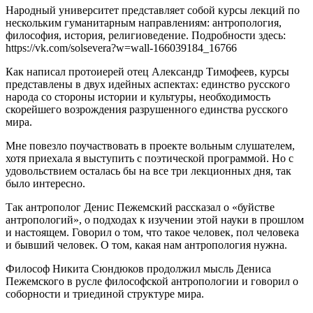
Народный университет представляет собой курсы лекций по
форсайт-
нескольким гуманитарным направлениям: антропология,
сессия
философия, история, религиоведение. Подробности здесь:
https://vk.com/solsevera?w=wall-166039184_16766
Как написал протоиерей отец Александр Тимофеев, курсы
представлены в двух идейных аспектах: единство русского
народа со стороны истории и культуры, необходимость
скорейшего возрождения разрушенного единства русского
мира.
Мне повезло поучаствовать в проекте вольным слушателем,
хотя приехала я выступить с поэтической программой. Но с
удовольствием осталась бы на все три лекционных дня, так
было интересно.
Так антрополог Денис Пежемский рассказал о «буйстве
антропологий», о подходах к изучении этой науки в прошлом
и настоящем. Говорил о том, что такое человек, пол человека
и бывший человек. О том, какая нам антропология нужна.
Философ Никита Сюндюков продолжил мысль Дениса
Пежемского в русле философской антропологии и говорил о
соборности и триединой структуре мира.