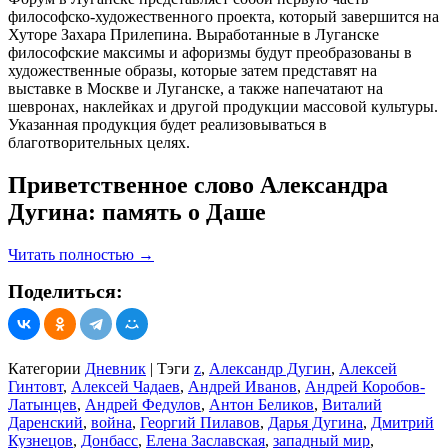
философско-художественного проекта, который завершится на
Хуторе Захара Прилепина. Выработанные в Луганске
философские максимы и афоризмы будут преобразованы в
художественные образы, которые затем представят на
выставке в Москве и Луганске, а также напечатают на
шевронах, наклейках и другой продукции массовой культуры.
Указанная продукция будет реализовываться в
благотворительных целях.
Приветственное слово Александра
Дугина: память о Даше
Читать полностью
→
Поделиться:
Категории
Дневник
|
Тэги
z
,
Александр Дугин
,
Алексей
Гинтовт
,
Алексей Чадаев
,
Андрей Иванов
,
Андрей Коробов-
Латынцев
,
Андрей Федулов
,
Антон Беликов
,
Виталий
Даренский
,
война
,
Георгий Пилавов
,
Дарья Дугина
,
Дмитрий
Кузнецов
,
Донбасс
,
Елена Заславская
,
западный мир
,