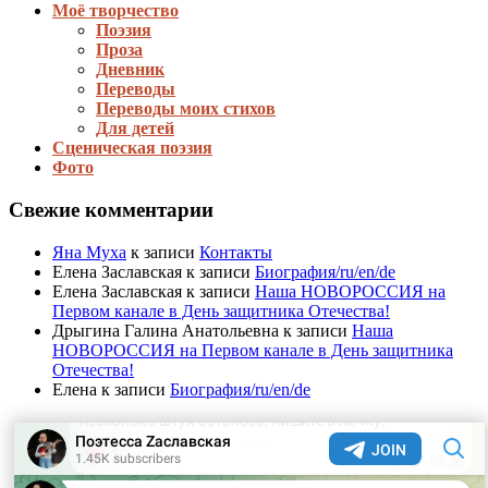
Моё творчество
Поэзия
Проза
Дневник
Переводы
Переводы моих стихов
Для детей
Сценическая поэзия
Фото
Свежие комментарии
Яна Муха
к записи
Контакты
Елена Заславская
к записи
Биография/ru/en/de
Елена Заславская
к записи
Наша НОВОРОССИЯ на
Первом канале в День защитника Отечества!
Дрыгина Галина Анатольевна
к записи
Наша
НОВОРОССИЯ на Первом канале в День защитника
Отечества!
Елена
к записи
Биография/ru/en/de