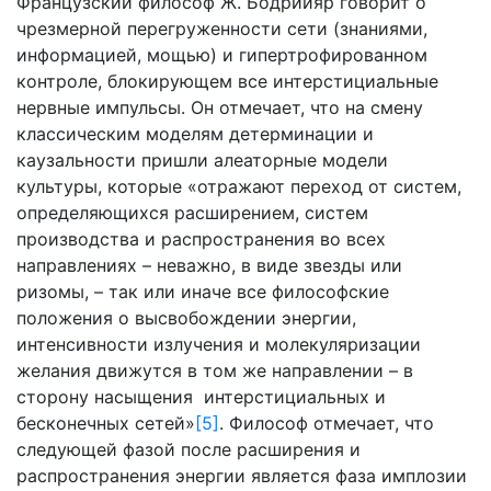
Французский философ Ж. Бодрийяр говорит о
чрезмерной перегруженности сети (знаниями,
информацией, мощью) и гипертрофированном
контроле, блокирующем все интерстициальные
нервные импульсы. Он отмечает, что на смену
классическим моделям детерминации и
каузальности пришли алеаторные модели
культуры, которые «отражают переход от систем,
определяющихся расширением, систем
производства и распространения во всех
направлениях – неважно, в виде звезды или
ризомы, – так или иначе все философские
положения о высвобождении энергии,
интенсивности излучения и молекуляризации
желания движутся в том же направлении – в
сторону насыщения интерстициальных и
бесконечных сетей»
[5]
. Философ отмечает, что
следующей фазой после расширения и
распространения энергии является фаза имплозии