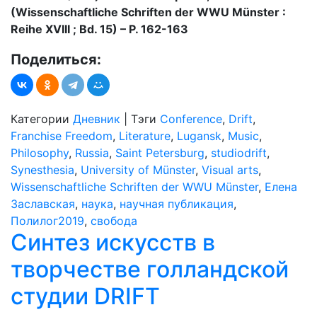
(Wissenschaftliche Schriften der WWU Münster :
Reihe XVIII ; Bd. 15) – P. 162-163
Поделиться:
Категории
Дневник
|
Тэги
Conference
,
Drift
,
Franchise Freedom
,
Literature
,
Lugansk
,
Music
,
Philosophy
,
Russia
,
Saint Petersburg
,
studiodrift
,
Synesthesia
,
University of Münster
,
Visual arts
,
Wissenschaftliche Schriften der WWU Münster
,
Елена
Заславская
,
наука
,
научная публикация
,
Полилог2019
,
свобода
Синтез искусств в
творчестве голландской
студии DRIFT