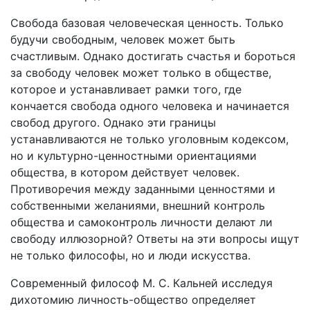
свободы
Свобода базовая человеческая ценность. Только
в
будучи свободным, человек может быть
летающей
счастливым. Однако достигать счастья и бороться
скульптуре
за свободу человек может только в обществе,
«Franchise
которое и устанавливает рамки того, где
Freedom»
кончается свобода одного человека и начинается
свобод другого. Однако эти границы
устанавливаются не только уголовным кодексом,
но и культурно-ценностными ориентациями
общества, в котором действует человек.
Противоречия между заданными ценностями и
собственными желаниями, внешний контроль
общества и самоконтроль личности делают ли
свободу иллюзорной? Ответы на эти вопросы ищут
не только философы, но и люди искусства.
Современный философ М. С. Кальней исследуя
дихотомию личность-общество определяет