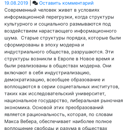
on
19.08.2019
|
Оставить комментарий
Синтез
Современный человек живет в условиях
искусств
информационной перегрузки, когда структуры
в
культурного и социального размываются под
творчестве
воздействием нарастающего информационного
голландской
шума. Старые структуры порядка, которые были
студии
сформированы в эпоху модерна и
DRIFT
индустриального общества, разрушаются. Эти
структуры возникли в Европе в Новое время и
были реализованы в обществах модерна. Они
включают в себя индустриализацию,
демократизацию, всеобщее образование и
воплощаются в серии социетальных институтов,
таких как исследовательский университет,
национальное государство, либеральная рыночная
экономика. Основой этих преобразований
является рациональность, которая, по словам
Макса Вебера, обеспечивает наиболее полное
воплощение свободы и разума в обществах