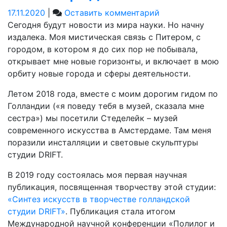
on
17.11.2020
|
Оставить комментарий
Академия
Сегодня будут новости из мира науки. Но начну
Матусовского
издалека. Моя мистическая связь с Питером, с
—
городом, в котором я до сих пор не побывала,
Консерватория
открывает мне новые горизонты, и включает в мою
Римского-
орбиту новые города и сферы деятельности.
Корсакова
Летом 2018 года, вместе с моим дорогим гидом по
—
Голландии («я поведу тебя в музей, сказала мне
Университет
сестра») мы посетили Стеделейк – музей
Мюнстера:
современного искусства в Амстердаме. Там меня
мысль
поразили инсталляции и световые скульптуры
и
студии DRIFT.
творчество
не
В 2019 году состоялась моя первая научная
знают
публикация, посвященная творчеству этой студии:
пределов!
«Синтез искусств в творчестве голландской
студии DRIFT»
. Публикация стала итогом
Международной научной конференции «Полилог и