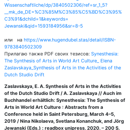
Wissenschaftliche/dp/
3840502306/ref=sr_1_5?
__mk_de_
DE=%C3%85M%C3%85%C5%BD%C3%95%
C3%91&dchild=1&keywords=
Jewanski&qid=1593184956&sr=8-5
или на
https://www.hugendubel.stas/
detail/ISBN-
9783840502309
Прилагаю также PDF своих тезисов:
Synesthesia:
The Synthesis of Arts in World Art Culture_ Elena
Zaslavskaya_Synthesis of Arts in the Activities of the
Dutch Studio Drift
Zaslavskaya, E. A. Synthesis of Arts in the Activities
of the Dutch Studio Drift / A. Zaslavskaya // Auch im
Buchhandel erhältlich: Synesthesia: The Synthesis of
Arts in World Art Culture : Abstracts from a
Conference held in Saint Petersburg, March 4–5,
2019 / Nina Nikolaeva, Svetlana Konanchuk, and Jörg
Jewanski (Eds.) : readbox unipress, 2020. – 200 S.