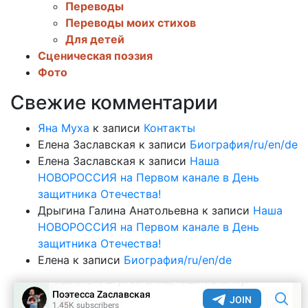
Переводы
Переводы моих стихов
Для детей
Сценическая поэзия
Фото
Свежие комментарии
Яна Муха
к записи
Контакты
Елена Заславская
к записи
Биография/ru/en/de
Елена Заславская
к записи
Наша
НОВОРОССИЯ на Первом канале в День
защитника Отечества!
Дрыгина Галина Анатольевна
к записи
Наша
НОВОРОССИЯ на Первом канале в День
защитника Отечества!
Елена
к записи
Биография/ru/en/de