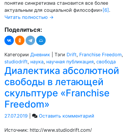
понятие синкретизма становится все более
актуальным для социальной философии»
[6]
.
Читать полностью
→
Поделиться:
Категории
Дневник
|
Тэги
Drift
,
Franchise Freedom
,
studiodrift
,
наука
,
научная публикация
,
свобода
Диалектика абсолютной
свободы в летающей
скульптуре «Franchise
Freedom»
on
27.07.2019
|
Оставить комментарий
Диалектика
абсолютной
Источник: http://www.studiodrift.com/