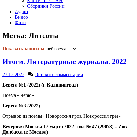
Книги ЛГ СТАН
Сборники России
Аудио
Видео
Фото
Метка:
Литсоты
Показать записи за
Итоги. Литературные журналы. 2022
on
27.12.2022
|
Оставить комментарий
Итоги.
Берега №1 (2022) (г. Калининград)
Литературные
журналы.
Поэма «Nemo»
2022
Берега №3 (2022)
Отрывок из поэмы «Новороссия гроз. Новороссия грёз»
Вечерняя Москва 17 марта 2022 года № 47 (29078) – Zов
Донбасса (г. Москва)