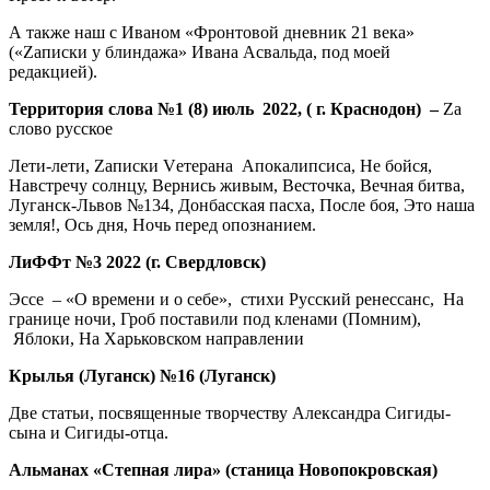
А также наш с Иваном «Фронтовой дневник 21 века»
(«Zаписки у блиндажа» Ивана Асвальда, под моей
редакцией).
Территория слова №1 (8) июль 2022, ( г. Краснодон) –
Zа
слово русское
Лети-лети, Zаписки Vетерана Апокалипсиса, Не бойся,
Навстречу солнцу, Вернись живым, Весточка, Вечная битва,
Луганск-Львов №134, Донбасская пасха, После боя, Это наша
земля!, Ось дня, Ночь перед опознанием.
ЛиФФт №3 2022 (г. Свердловск)
Эссе – «О времени и о себе», стихи Русский ренессанс, На
границе ночи, Гроб поставили под кленами (Помним),
Яблоки, На Харьковском направлении
Крылья (Луганск) №16 (Луганск)
Две статьи, посвященные творчеству Александра Сигиды-
сына и Сигиды-отца.
Альманах «Степная лира» (станица Новопокровская)