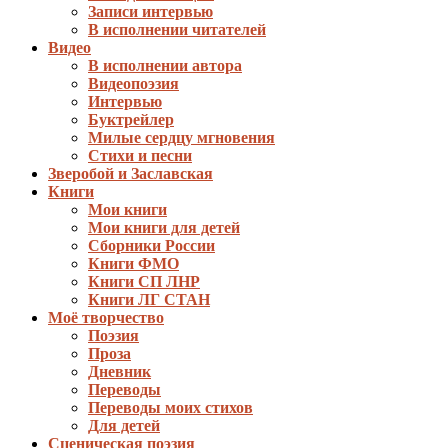
Записи интервью
В исполнении читателей
Видео
В исполнении автора
Видеопоэзия
Интервью
Буктрейлер
Милые сердцу мгновения
Стихи и песни
Зверобой и Заславская
Книги
Мои книги
Мои книги для детей
Сборники России
Книги ФМО
Книги СП ЛНР
Книги ЛГ СТАН
Моё творчество
Поэзия
Проза
Дневник
Переводы
Переводы моих стихов
Для детей
Сценическая поэзия