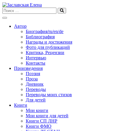
Skip
to
content
Автор
Биография/ru/en/de
Библиография
Награды и достижения
Фото для публикаций
Критика, Рецензии
Интервью
Контакты
Произведения
Поэзия
Проза
Дневник
Переводы
Переводы моих стихов
Для детей
Книги
Мои книги
Мои книги для детей
Книги СП ЛНР
Книги ФМО