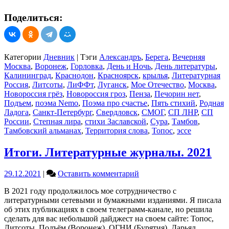
Поделиться:
Категории
Дневник
|
Тэги
Александръ
,
Берега
,
Вечерняя
Москва
,
Воронеж
,
Горловка
,
День и Ночь
,
День литературы
,
Калининград
,
Краснодон
,
Красноярск
,
крылья
,
Литературная
Россия
,
Литсоты
,
ЛиФФт
,
Луганск
,
Мое Отечество
,
Москва
,
Новороссия грёз
,
Новороссия гроз
,
Пенза
,
Печорин нет
,
Подъем
,
поэма Nemo
,
Поэма про счастье
,
Пять стихий
,
Родная
Ладога
,
Санкт-Петербург
,
Свердловск
,
СМОГ
,
СП ЛНР
,
СП
России
,
Степная лира
,
стихи Заславской
,
Сура
,
Тамбов
,
Тамбовский альманах
,
Территория слова
,
Топос
,
эссе
Итоги. Литературные журналы. 2021
on
29.12.2021
|
Оставить комментарий
Итоги.
В 2021 году продолжилось мое сотрудничество с
Литературные
литературными сетевыми и бумажными изданиями. Я писала
журналы.
об этих публикациях в своем телеграмм-канале, но решила
2021
сделать для вас небольшой дайджест на своем сайте: Топос,
Литсоты, Подъём (Воронеж), ОГНИ (Бурятия), Дарьял