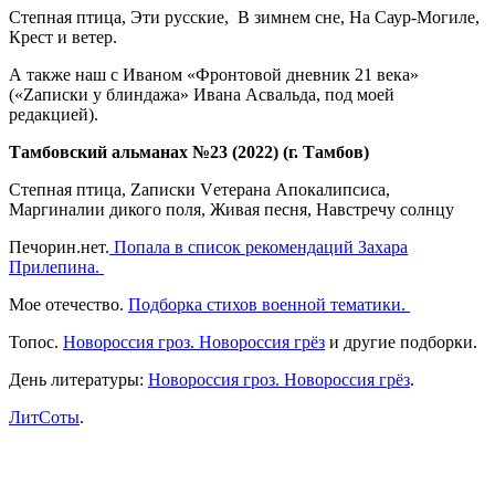
Степная птица, Эти русские, В зимнем сне, На Саур-Могиле,
Крест и ветер.
А также наш с Иваном «Фронтовой дневник 21 века»
(«Zаписки у блиндажа» Ивана Асвальда, под моей
редакцией).
Тамбовский альманах №23 (2022) (г. Тамбов)
Степная птица, Zаписки Vетерана Апокалипсиса,
Маргиналии дикого поля, Живая песня, Навстречу солнцу
Печорин.нет.
Попала в список рекомендаций Захара
Прилепина.
Мое отечество.
Подборка стихов военной тематики.
Топос.
Новороссия гроз. Новороссия грёз
и другие подборки.
День литературы:
Новороссия гроз. Новороссия грёз
.
ЛитСоты
.