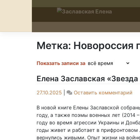
Skip
to
content
Метка:
Новороссия 
Показать записи за
Елена Заславская «Звезда
on
27.10.2025
|
Оставить комментарий
Ел
За
В новой книге Елены Заславской собран
«З
году, а также поэмы военных лет (2014 –
Бе
году во время агрессии Украины и Донб
годы живет и работает в прифронтовом 
вернулись живыми. Опыт жизни на войн