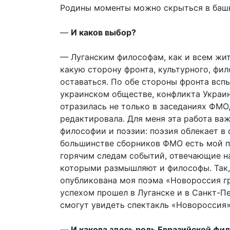
Родины моменты можно скрыться в башне
—
И каков выбор?
— Луганским философам, как и всем жит
какую сторону фронта, культурного, фи
оставаться. По обе стороны фронта всп
украинском обществе, конфликта Украины
отразилась не только в заседаниях ФМО,
редактировала. Для меня эта работа важ
философии и поэзии: поэзия облекает в
большинстве сборников ФМО есть мой п
горячим следам событий, отвечающие на
которыми размышляют и философы. Так,
опубликована моя поэма «Новороссия гр
успехом прошел в Луганске и в Санкт-Пе
смогут увидеть спектакль «Новороссия» 
—
И какова здесь роль Евразийской фи