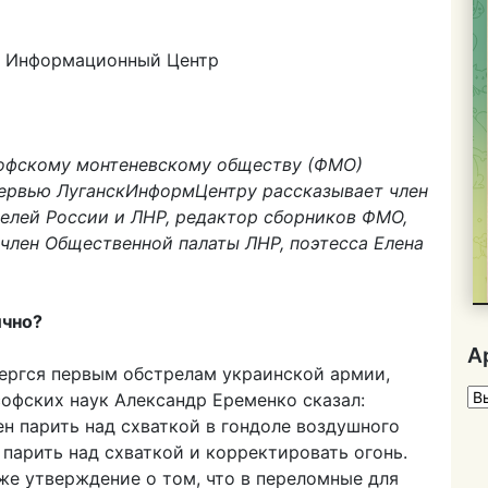
n
оэтесса
лена
й Информационный Центр
славская:
ворить,
ыслить
софскому монтеневскому обществу (ФМО)
теть,
ервью ЛуганскИнформЦентру рассказывает член
к
телей России и ЛНР, редактор сборников ФМО,
трела
член Общественной палаты ЛНР, поэтесса Елена
ели»
ично?
А
вергся первым обстрелам украинской армии,
Ар
офских наук Александр Еременко сказал:
н парить над схваткой в гондоле воздушного
 парить над схваткой и корректировать огонь.
же утверждение о том, что в переломные для