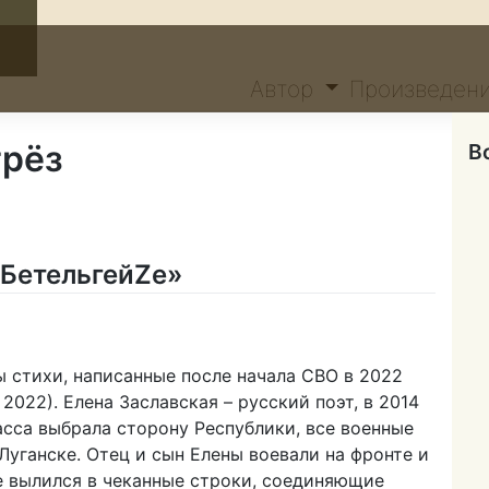
Автор
Произведен
грёз
В
 БетельгейZе»
ена
славская
ы стихи, написанные после начала СВО в 2022
везда
 2022). Елена Заславская – русский поэт, в 2014
тельгейZе»
асса выбрала сторону Республики, все военные
Луганске. Отец и сын Елены воевали на фронте и
е вылился в чеканные строки, соединяющие