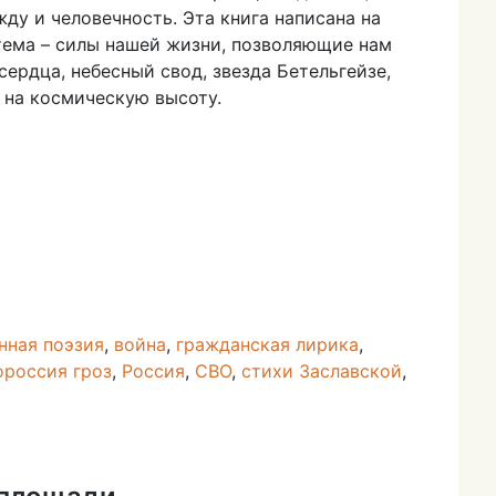
жду и человечность. Эта книга написана на
я тема – силы нашей жизни, позволяющие нам
ердца, небесный свод, звезда Бетельгейзе,
 на космическую высоту.
нная поэзия
,
война
,
гражданская лирика
,
россия гроз
,
Россия
,
СВО
,
стихи Заславской
,