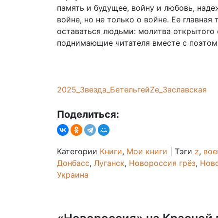
память и будущее, войну и любовь, наде
войне, но не только о войне. Ее главна
оставаться людьми: молитва открытого с
поднимающие читателя вместе с поэтом
2025_Звезда_БетельгейZе_Заславская
Поделиться:
Категории
Книги
,
Мои книги
|
Тэги
z
,
вое
Донбасс
,
Луганск
,
Новороссия грёз
,
Ново
Украина