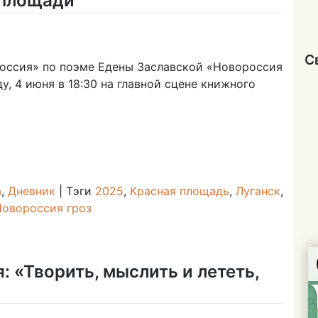
 площади
овороссия»
С
оссия» по поэме Едены Заславской «Новороссия
асной
у, 4 июня в 18:30 на главной сцене книжного
ощади
а
,
Дневник
|
Тэги
2025
,
Красная площадь
,
Луганск
,
Новороссия гроз
: «Творить, мыслить и лететь,