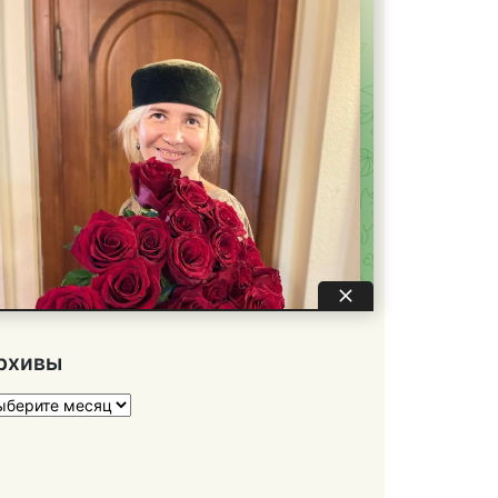
рхивы
хивы