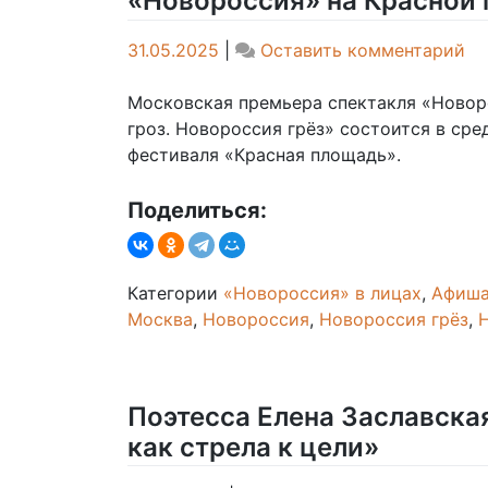
«Новороссия» на Красной
on
31.05.2025
|
Оставить комментарий
«Н
на
Московская премьера спектакля «Новор
Кр
гроз. Новороссия грёз» состоится в сред
пл
фестиваля «Красная площадь».
Поделиться:
Категории
«Новороссия» в лицах
,
Афиш
Москва
,
Новороссия
,
Новороссия грёз
,
Поэтесса Елена Заславская
как стрела к цели»