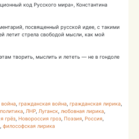
ционный код Русского мира», Константина
ментарий, посвященный русской идее, с такими
ей летит стрела свободой мысли, как мой
этам творить, мыслить и лететь — не в гондоле
,
война
,
гражданская война
,
гражданская лирика
,
 политика
,
ЛНР
,
Луганск
,
любовная лирика
,
я грёз
,
Новороссия гроз
,
Поэзия
,
Россия
,
,
философская лирика