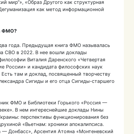
й мир“», «Образ Другого как структурная
«Дегуманизация как метод информационной
в ФМО?
 два года. Предыдущая книга ФМО называлась
ла СВО в 2022. В нее вошли доклады
философии Виталия Даренского «Четвертая
ие России» и кандидата философских наук
 Есть там и доклад, посвященный творчеству
Александра Сигиды и его отца Сигиды-старшего
рник ФМО и Библиотеки Горького «Россия —
 веке». В нем интереснейшие доклады Нины
Украины: перспективы функционирования без
друхиной «Вьетнам: хроники апокалипсиса.
 — Донбасс», Арсентия Атояна «Монтеневский