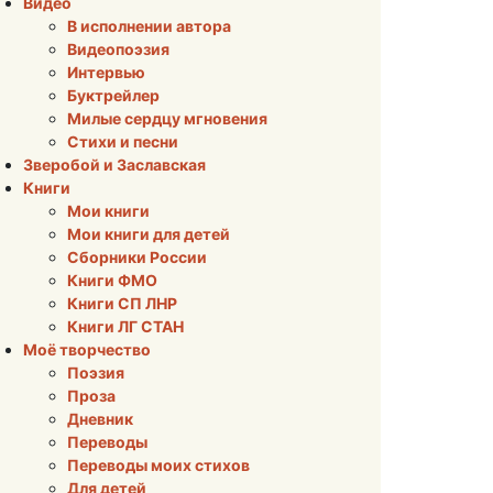
Видео
В исполнении автора
Видеопоэзия
Интервью
Буктрейлер
Милые сердцу мгновения
Стихи и песни
Зверобой и Заславская
Книги
Мои книги
Мои книги для детей
Сборники России
Книги ФМО
Книги СП ЛНР
Книги ЛГ СТАН
Моё творчество
Поэзия
Проза
Дневник
Переводы
Переводы моих стихов
Для детей