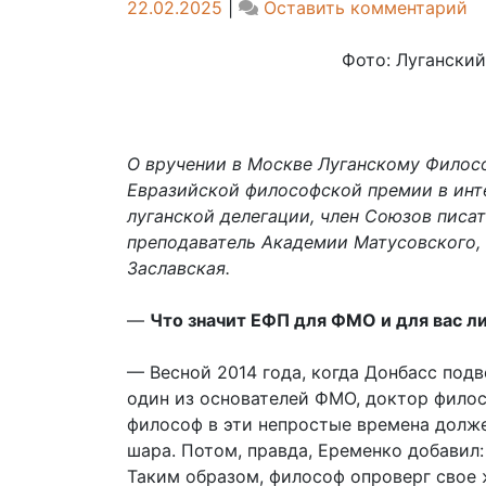
o
22.02.2025
|
Оставить комментарий
П
Е
Фото: Лугански
За
«Т
м
и
О вручении в Москве Луганскому Фило
ле
Евразийской философской премии в инт
ка
луганской делегации, член Союзов писа
с
преподаватель Академии Матусовского, 
к
Заславская.
ц
—
Что значит ЕФП для ФМО и для вас л
— Весной 2014 года, когда Донбасс под
один из основателей ФМО, доктор филос
философ в эти непростые времена долже
шара. Потом, правда, Еременко добавил:
Таким образом, философ опроверг свое 