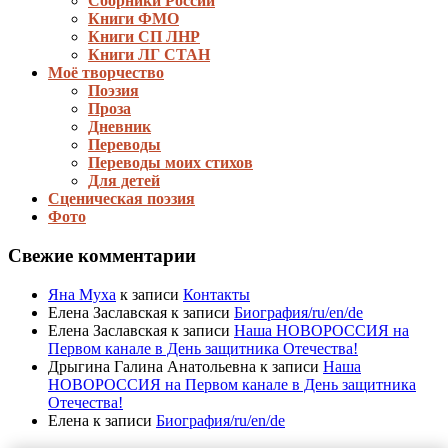
Сборники России
Книги ФМО
Книги СП ЛНР
Книги ЛГ СТАН
Моё творчество
Поэзия
Проза
Дневник
Переводы
Переводы моих стихов
Для детей
Сценическая поэзия
Фото
Свежие комментарии
Яна Муха
к записи
Контакты
Елена Заславская
к записи
Биография/ru/en/de
Елена Заславская
к записи
Наша НОВОРОССИЯ на
Первом канале в День защитника Отечества!
Дрыгина Галина Анатольевна
к записи
Наша
НОВОРОССИЯ на Первом канале в День защитника
Отечества!
Елена
к записи
Биография/ru/en/de