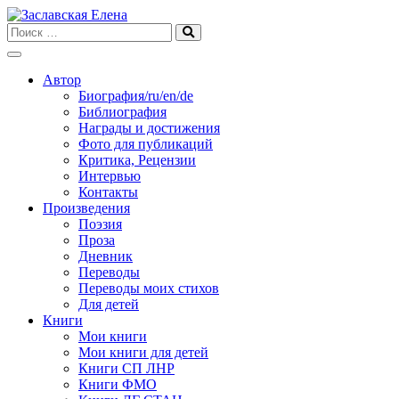
Skip
to
content
Автор
Биография/ru/en/de
Библиография
Награды и достижения
Фото для публикаций
Критика, Рецензии
Интервью
Контакты
Произведения
Поэзия
Проза
Дневник
Переводы
Переводы моих стихов
Для детей
Книги
Мои книги
Мои книги для детей
Книги СП ЛНР
Книги ФМО