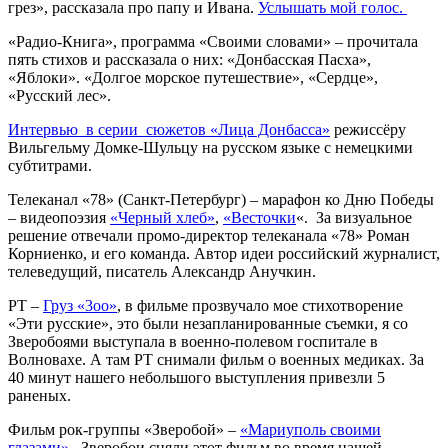
грез», рассказала про папу и Ивана.
Услышать мой голос.
«Радио-Книга», программа «Своими словами» – прочитала
пять стихов и рассказала о них: «Донбасская Пасха»,
«Яблоки». «Долгое морское путешествие», «Сердце»,
«Русский лес».
Интервью в серии сюжетов «Лица Донбасса»
режиссёру
Вильгельму Домке-Шульцу на русском языке с немецкими
субтитрами.
Телеканал «78» (Санкт-Петербург) – марафон ко Дню Победы
– видеопоэзия
«Черный хлеб»
,
«Весточки
«. За визуальное
решение отвечали промо-директор телеканала «78» Роман
Корниенко, и его команда. Автор идеи российский журналист,
телеведущий, писатель Александр Анучкин.
РТ –
Груз «3оо»
, в фильме прозвучало мое стихотворение
«Эти русские», это были незапланированные съемки, я со
Зверобоями выступала в военно-полевом госпитале в
Волновахе. А там PT снимали фильм о военных медиках. За
40 минут нашего небольшого выступления привезли 5
раненых.
Фильм рок-группы «Зверобой» –
«Мариуполь своими
глазами»
. Зверобои сняли этот фильм во время нашей