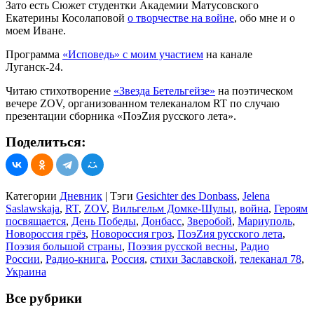
Зато есть Сюжет студентки Академии Матусовского
Екатерины Косолаповой
о творчестве на войне
, обо мне и о
моем Иване.
Программа
«Исповедь» с моим участием
на канале
Луганск-24.
Читаю стихотворение
«Звезда Бетельгейзе»
на поэтическом
вечере ZOV, организованном телеканалом RT по случаю
презентации сборника «ПоэZия русского лета».
Поделиться:
Категории
Дневник
|
Тэги
Gesichter des Donbass
,
Jelena
Saslawskaja
,
RT
,
ZOV
,
Вильгельм Домке-Шульц
,
война
,
Героям
посвящается
,
День Победы
,
Донбасс
,
Зверобой
,
Мариуполь
,
Новороссия грёз
,
Новороссия гроз
,
ПоэZия русского лета
,
Поэзия большой страны
,
Поэзия русской весны
,
Радио
России
,
Радио-книга
,
Россия
,
стихи Заславской
,
телеканал 78
,
Украина
Все рубрики