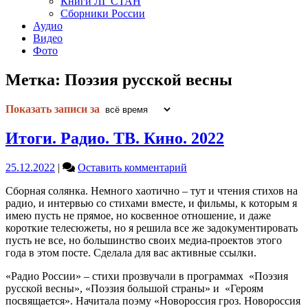
Книги ЛГ СТАН
Сборники России
Аудио
Видео
Фото
Метка:
Поэзия русской весны
Показать записи за
Итоги. Радио. ТВ. Кино. 2022
on
25.12.2022
|
Оставить комментарий
Итоги.
Сборная солянка. Немного хаотично – тут и чтения стихов на
Радио.
радио, и интервью со стихами вместе, и фильмы, к которым я
ТВ.
имею пусть не прямое, но косвенное отношение, и даже
Кино.
короткие телесюжеты, но я решила все же задокументировать
2022
пусть не все, но большинство своих медиа-проектов этого
года в этом посте. Сделала для вас активные ссылки.
«Радио России» – стихи прозвучали в программах «Поэзия
русской весны», «Поэзия большой страны» и «Героям
посвящается». Начитала поэму «Новороссия гроз. Новороссия