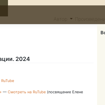
Автор
Произведен
В
ации. 2024
ги.
ни.
 RuTube
одекламации.
24
»
—
Смотреть на RuTube
(посвящение Елене