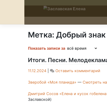
Skip
to
content
Метка:
Добрый знак
Показать записи за
Итоги. Песни. Мелодеклам
on
11.12.2024
|
Оставить комментарий
Ито
Пес
Зверобой «Моя планида»
—
Смотреть на
Мел
20
Дмитрий Сосов «Елена и кусок гобелена
Заславской)