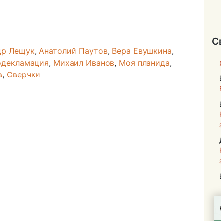
С
др Лещук
,
Анатолий Паутов
,
Вера Евушкина
,
одекламация
,
Михаил Иванов
,
Моя планида
,
в
,
Сверчки