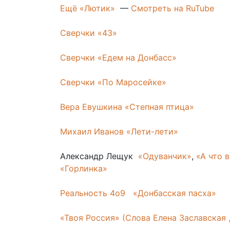
Ещё «Лютик»
—
Смотреть на RuTube
Сверчки «43»
Сверчки «Едем на Донбасс»
Сверчки «По Маросейке»
Вера Евушкина «Степная птица»
Михаил Иванов «Лети-лети»
Александр Лещук
«Одуванчик»
,
«А что 
«Горлинка»
Реальность 4о9 «Донбасская пасха»
«Твоя Россия» (Слова Елена Заславская 