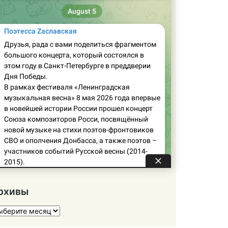
рхивы
хивы