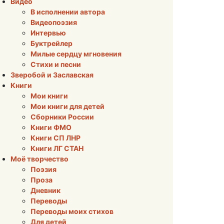
Видео
В исполнении автора
Видеопоэзия
Интервью
Буктрейлер
Милые сердцу мгновения
Стихи и песни
Зверобой и Заславская
Книги
Мои книги
Мои книги для детей
Сборники России
Книги ФМО
Книги СП ЛНР
Книги ЛГ СТАН
Моё творчество
Поэзия
Проза
Дневник
Переводы
Переводы моих стихов
Для детей