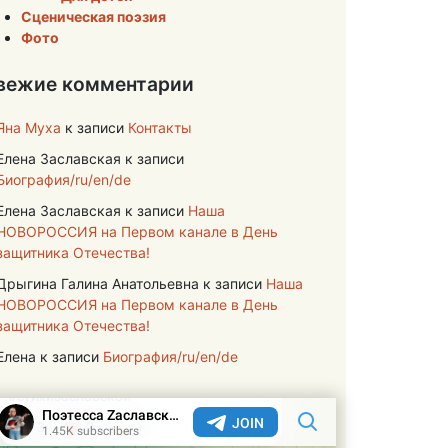
Сценическая поэзия
Фото
вежие комментарии
Яна Муха
к записи
Контакты
Елена Заславская
к записи
Биография/ru/en/de
Елена Заславская
к записи
Наша
НОВОРОССИЯ на Первом канале в День
защитника Отечества!
Дрыгина Галина Анатольевна
к записи
Наша
НОВОРОССИЯ на Первом канале в День
защитника Отечества!
Елена
к записи
Биография/ru/en/de