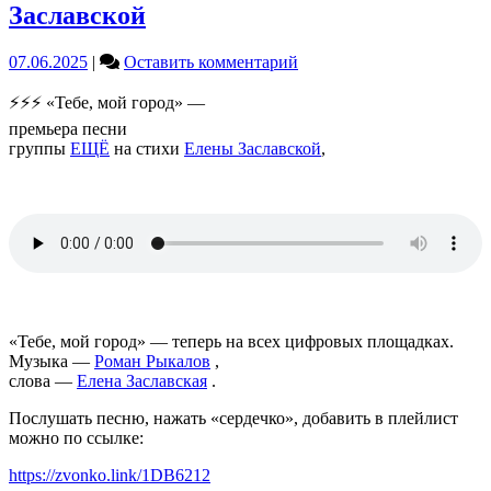
Заславской
on
07.06.2025
|
Оставить комментарий
«Тебе,
мой
⚡⚡⚡ «Тебе, мой город» —
город»
премьера песни
—
группы
ЕЩЁ
на стихи
Елены Заславской
,
премьера
песни
группы
ЕЩЁ
на
стихи
Елены
Заславской
«Тебе, мой город» — теперь на всех цифровых площадках.
Музыка —
Роман Рыкалов
,
слова —
Елена Заславская
.
Послушать песню, нажать «сердечко», добавить в плейлист
можно по ссылке:
https://zvonko.link/1DB6212