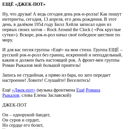
ЕЩЁ «ДЖЕК-ПОТ»
«ДЖЕК-
ПОТ»
Ну, что друзья! А ведь сегодня день рок-н-ролла! Как пишут
интернеты, сегодня, 13 апреля, его день рождения. В этот
день, в далёком 1954 году Билл Хейли записал один из
первых своих хитов – Rock Around the Clock ( «Рок круглые
сутки»). Вскоре, рок-н-рол начал своё победное шествие по
миру.
И для вас песня группы «Ещё» на мои стихи. Группа ЕЩЁ –
русский рок-н-ролл без границ, искренний и неподдельный,
каким и должен быть настоящий рок. А фронт-мен группы
Роман Рыкалов мой большой приятель!
Запись не студийная, а прямо из бара, но зато передает
настроение! Ловите! Слушайте! Веселитесь!
Ещё
«Джек-пот»
(музыка фронтмена
Ещё
Романа
Рыкалов,
слова Елены Заславской)
ДЖЕК-ПОТ
Он – однорукий бандит,
Он суров и сердит,
Но сердце его болит,