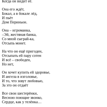
Когда он видит её.
Она его ждёт,
Бокал, а в бокале лёд,
И пьёт
Дом Периньон.
Она – игроманка,
–Эй, жестяная банка,
Со мной сыграй-ка,
Отсыпь монет.
На что он ещё пригоден,
Отсыпать ей пару сотен
И всё – свободен,
Но нет,
Он хочет купить ей здоровье,
И ангела в изголовье,
И то, что зовут любовью,
За это он отдаёт
Все свои шестерёнки,
Весною поющие звонко,
Сердце, как у телёнка…