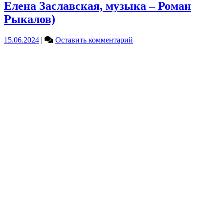
Елена Заславская, музыка – Роман
Рыкалов)
on
15.06.2024
|
Оставить комментарий
Ещё
«Донбасская
пасха»
(слова
–
Елена
Заславская,
музыка
–
Роман
Рыкалов)