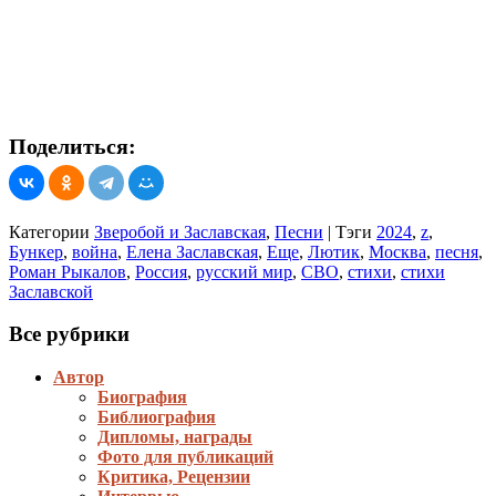
Поделиться:
Категории
Зверобой и Заславская
,
Песни
|
Тэги
2024
,
z
,
Бункер
,
война
,
Елена Заславская
,
Еще
,
Лютик
,
Москва
,
песня
,
Роман Рыкалов
,
Россия
,
русский мир
,
СВО
,
стихи
,
стихи
Заславской
Все рубрики
Автор
Биография
Библиография
Дипломы, награды
Фото для публикаций
Критика, Рецензии