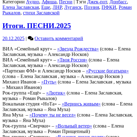
Категории
Аудио
,
Афиша
,
Песни
|
Тэги
Джек-пот
,
Донбасс
,
Заславская,
Елена Заславская
,
Еще
,
ЛНР
,
Луганск
,
Поэзия
,
ПФКИ
,
Роман
музыка
Рыкалов
,
стихи Заславской
–
Роман
Итоги. ПЕСНИ.2025
Рыкалов)
on
20.12.2025
|
Оставить комментарий
Итоги.
ВИА «Семейный круг» –
«Звезда Рождества»
(слова – Елена
ПЕСНИ.2025
Заславская, музыка – Александр Носков)
ВИА «Семейный круг» –
«Твоя Россия»
(слова – Елена
Заславская, музыка – Александр Носков)
«Партизан ФМ» и Александр Носков –
«Русские богатыри»
(слова – Елена Заславская , музыка – Александр Носков )
Михаил Иванов –
«Путь»
(слова – Елена Заславская , музыка
– Михаил Иванов)
Рок-группа «Ещё» –
«Лютик»
(слова – Елена Заславская,
музыка – Роман Рыкалов)
Вокальная студия «НоТа» –
«Вернись живым»
(слова – Елена
Заславская, музыка – Яна Муха)
Яна Муха –
«Почему ты не весел»
(слова – Елена Заславская,
музыка – Яна Муха)
Рок-группа «Сверчки» –
«Вольный ветер»
(слова – Елена
Заславская, музыка – Роман Прищепный)
Рок-группа «Сверчки» –
«В наших диких полях»
(слова –