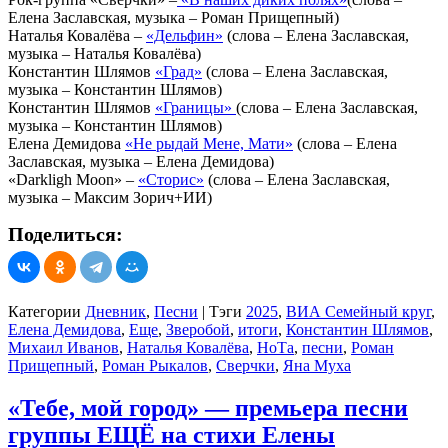
Елена Заславская, музыка – Роман Прищепный)
Наталья Ковалёва –
«Дельфин»
(слова – Елена Заславская,
музыка – Наталья Ковалёва)
Константин Шлямов
«Град»
(слова – Елена Заславская,
музыка – Константин Шлямов)
Константин Шлямов
«Границы»
(слова – Елена Заславская,
музыка – Константин Шлямов)
Елена Демидова
«Не рыдай Мене, Мати»
(слова – Елена
Заславская, музыка – Елена Демидова)
«Darkligh Moon» –
«Сторис»
(слова – Елена Заславская,
музыка – Максим Зорич+ИИ)
Поделиться:
Категории
Дневник
,
Песни
|
Тэги
2025
,
ВИА Семейный круг
,
Елена Демидова
,
Еще
,
Зверобой
,
итоги
,
Константин Шлямов
,
Михаил Иванов
,
Наталья Ковалёва
,
НоТа
,
песни
,
Роман
Прищепный
,
Роман Рыкалов
,
Сверчки
,
Яна Муха
«Тебе, мой город» — премьера песни
группы ЕЩЁ на стихи Елены