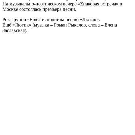
На музыкально-поэтическом вечере «Zнаковая встреча» в
(слова
Москве состоялась премьера песни.
–
Елена
Рок-группа «Ещё» исполнила песню «Лютик».
Заславская,
Ещё «Лютик» (музыка – Роман Рыкалов, слова – Елена
музыка
Заславская).
–
Роман
Рыкалов)