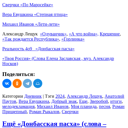
Сверчки «По Маросейке»
Вера Евушкина «Степная птица»
Михаил Иванов «Лети-лети»
Александр Лещук
«Одуванчик»
,
«А что война»,
Крещение
,
«Так рождается Республика»
,
«Горлинка»
Реальность 4о9 «Донбасская пасха»
«Твоя Россия» (Слова Елена Заславская , муз. Александр
Носков)
Поделиться:
Категории
Дневник
|
Тэги
2024
,
Александр Лещук
,
Анатолий
Паутов
,
Вера Евушкина
,
Добрый знак
,
Еще
,
Зверобой
,
итоги
,
мелодекламация
,
Михаил Иванов
,
Моя планида
,
песня
,
Роман
Прищепный
,
Роман Рыкалов
,
Сверчки
Ещё «Донбасская пасха» (слова –