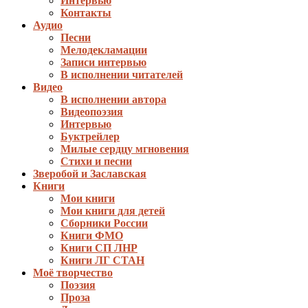
Интервью
Контакты
Аудио
Песни
Мелодекламации
Записи интервью
В исполнении читателей
Видео
В исполнении автора
Видеопоэзия
Интервью
Буктрейлер
Милые сердцу мгновения
Стихи и песни
Зверобой и Заславская
Книги
Мои книги
Мои книги для детей
Сборники России
Книги ФМО
Книги СП ЛНР
Книги ЛГ СТАН
Моё творчество
Поэзия
Проза