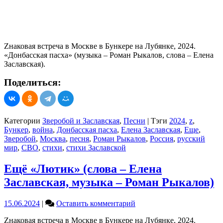
Zнаковая встреча в Москве в Бункере на Лубянке, 2024.
«Донбасская пасха» (музыка – Роман Рыкалов, слова – Елена
Заславская).
Поделиться:
Категории
Зверобой и Заславская
,
Песни
|
Тэги
2024
,
z
,
Бункер
,
война
,
Донбасская пасха
,
Елена Заславская
,
Еще
,
Зверобой
,
Москва
,
песня
,
Роман Рыкалов
,
Россия
,
русский
мир
,
СВО
,
стихи
,
стихи Заславской
Ещё «Лютик» (слова – Елена
Заславская, музыка – Роман Рыкалов)
on
15.06.2024
|
Оставить комментарий
Ещё
Zнаковая встреча в Москве в Бункере на Лубянке, 2024.
«Лютик»