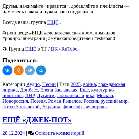
Друзья, нажимайте «нравится», добавляйте в плейлисты —
нам очень важна и нужна ваша поддержка!
Всегда ваша, группа
ЕЩЁ
.
#группаеще #ЕЩЕ #еленазаславская #романрыкалов
#рокнроллбезграниц #музыкапобедителей #esheband
🤝 Группа
ЕЩЁ
в ТГ /
ВК
/
RuTube
Поделиться:
Категории
Аудио
,
Песни
|
Тэги
2025
,
война
,
гражданская
лирика
,
Донбасс
,
Елена Заславская
,
Еще
,
культурная
политика
,
ЛНР
,
Луганск
,
любовная лирика
,
Москва
,
Новороссия
,
Поэзия
,
Роман Рыкалов
,
Россия
,
русский мир
,
стихи Заславской
,
Украина
,
философская лирика
ЕЩЁ «ДЖЕК-ПОТ»
on
28.12.2024
|
Оставить комментарий
ЕЩЁ