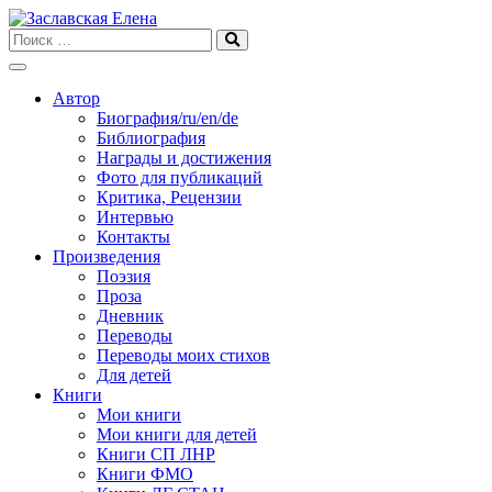
Skip
to
content
Автор
Биография/ru/en/de
Библиография
Награды и достижения
Фото для публикаций
Критика, Рецензии
Интервью
Контакты
Произведения
Поэзия
Проза
Дневник
Переводы
Переводы моих стихов
Для детей
Книги
Мои книги
Мои книги для детей
Книги СП ЛНР
Книги ФМО