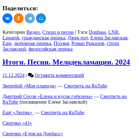
Поделиться:
Категории
Видео
,
Стихи и песни
|
Тэги
Donbass
,
LNR
,
Lugansk
,
гражданская лирика
,
Джек-пот
,
Елена Заславская
,
Еще
,
любовная лирика
,
Поэзия
,
Роман Рыкалов
,
стихи
Заславской
,
философская лирика
Итоги. Песни. Мелодекламации. 2024
on
11.12.2024
|
Оставить комментарий
Итоги.
Зверобой «Моя планида»
—
Смотреть на RuTube
Песни.
Мелодекламации.
Дмитрий Сосов «Елена и кусок гобелена»
—
Смотреть на
2024
RuTube
(посвящение Елене Заславской)
Ещё «Лютик»
—
Смотреть на RuTube
Сверчки «43»
Сверчки «Едем на Донбасс»