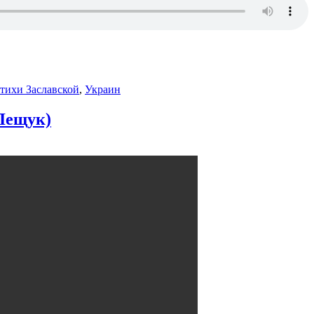
стихи Заславской
,
Украин
Лещук)