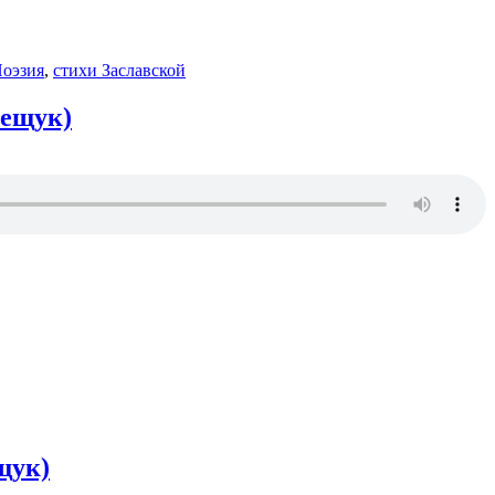
оэзия
,
стихи Заславской
Лещук)
щук)