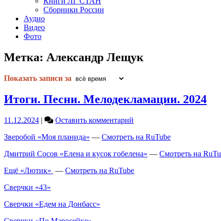
Книги ЛГ СТАН
Сборники России
Аудио
Видео
Фото
Метка:
Александр Лещук
Показать записи за
Итоги. Песни. Мелодекламации. 2024
on
11.12.2024
|
Оставить комментарий
Итоги.
Зверобой «Моя планида»
—
Смотреть на RuTube
Песни.
Мелодекламации.
Дмитрий Сосов «Елена и кусок гобелена»
—
Смотреть на RuTu
2024
Ещё «Лютик»
—
Смотреть на RuTube
Сверчки «43»
Сверчки «Едем на Донбасс»
Сверчки «По Маросейке»