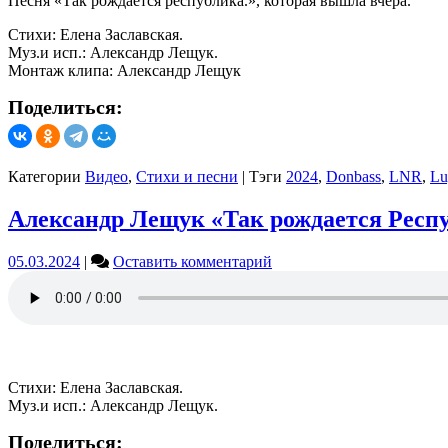
Песня «Так рождается республика.», которая вышла вчера.
Стихи: Елена Заславская.
Муз.и исп.: Александр Лещук.
Монтаж клипа: Александр Лещук
Поделиться:
Категории
Видео
,
Стихи и песни
|
Тэги
2024
,
Donbass
,
LNR
,
Lu
Александр Лещук «Так рождается Респу
on
05.03.2024
|
Оставить комментарий
Александр
Лещук
«Так
рождается
Республика»
(слова
Елена
Стихи: Елена Заславская.
Заславская,
Муз.и исп.: Александр Лещук.
музыка
Поделиться:
Александр