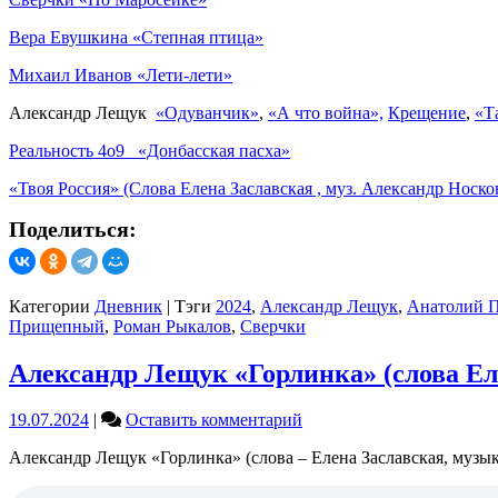
Вера Евушкина «Степная птица»
Михаил Иванов «Лети-лети»
Александр Лещук
«Одуванчик»
,
«А что война»,
Крещение
,
«Т
Реальность 4о9 «Донбасская пасха»
«Твоя Россия» (Слова Елена Заславская , муз. Александр Носко
Поделиться:
Категории
Дневник
|
Тэги
2024
,
Александр Лещук
,
Анатолий П
Прищепный
,
Роман Рыкалов
,
Сверчки
Александр Лещук «Горлинка» (слова Ел
on
19.07.2024
|
Оставить комментарий
Александр
Александр Лещук «Горлинка» (слова – Елена Заславская, музы
Лещук
«Горлинка»