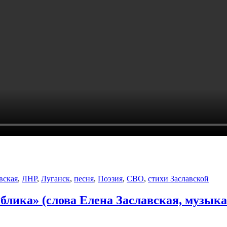
вская
,
ЛНР
,
Луганск
,
песня
,
Поэзия
,
СВО
,
стихи Заславской
блика» (слова Елена Заславская, музык