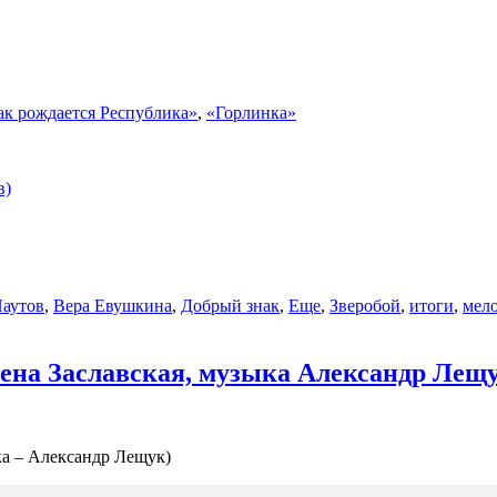
ак рождается Республика»
,
«Горлинка»
в)
аутов
,
Вера Евушкина
,
Добрый знак
,
Еще
,
Зверобой
,
итоги
,
мел
ена Заславская, музыка Александр Лещ
ка – Александр Лещук)