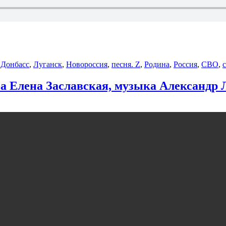
,
Донбасс
,
Луганск
,
Новороссия
,
песня. Z
,
Родина
,
Россия
,
СВО
,
а Елена Заславская, музыка Александр 