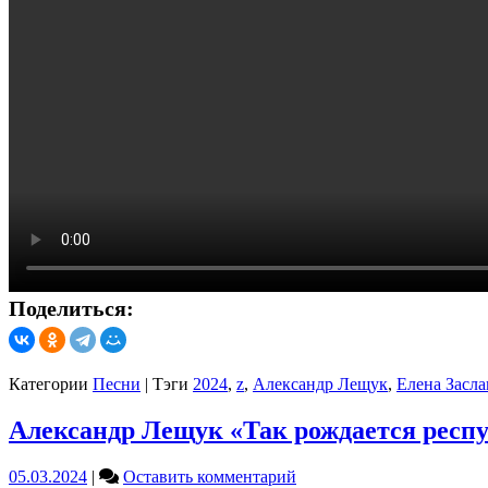
Поделиться:
Категории
Песни
|
Тэги
2024
,
z
,
Александр Лещук
,
Елена Засла
Александр Лещук «Так рождается респу
on
05.03.2024
|
Оставить комментарий