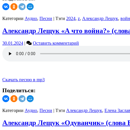
Лещук)
Категории
Аудио
,
Песни
|
Тэги
2024
,
z
,
Александр Лещук
,
войн
Александр Лещук «А что война?» (слов
on
30.01.2024
|
Оставить комментарий
Александр
Лещук
«А
что
война?»
(слова
Елена
Скачать песню в mp3
Заславская,
Поделиться:
музыка
Александр
Лещук)
Категории
Аудио
,
Песни
|
Тэги
Александр Лещук
,
Елена Засла
Александр Лещук «Одуванчик» (слова 