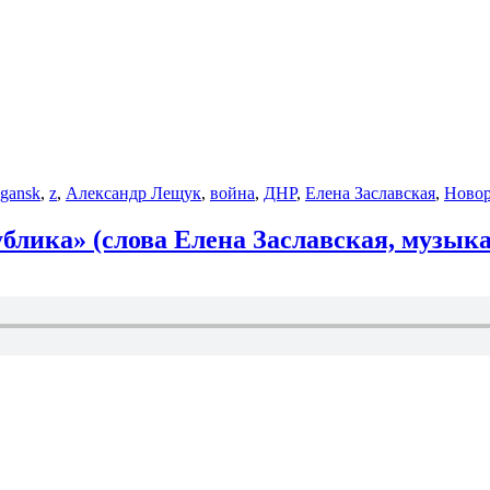
gansk
,
z
,
Александр Лещук
,
война
,
ДНР
,
Елена Заславская
,
Новор
блика» (слова Елена Заславская, музык