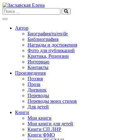
Skip
to
content
Автор
Биография/ru/en/de
Библиография
Награды и достижения
Фото для публикаций
Критика, Рецензии
Интервью
Контакты
Произведения
Поэзия
Проза
Дневник
Переводы
Переводы моих стихов
Для детей
Книги
Мои книги
Мои книги для детей
Книги СП ЛНР
Книги ФМО