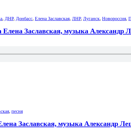
а
,
ДНР
,
Донбасс
,
Елена Заславская
,
ЛНР
,
Луганск
,
Новороссия
,
П
а Елена Заславская, музыка Александр 
вская
,
песня
Елена Заславская, музыка Александр Ле