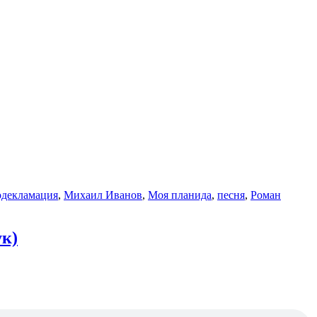
одекламация
,
Михаил Иванов
,
Моя планида
,
песня
,
Роман
ук)