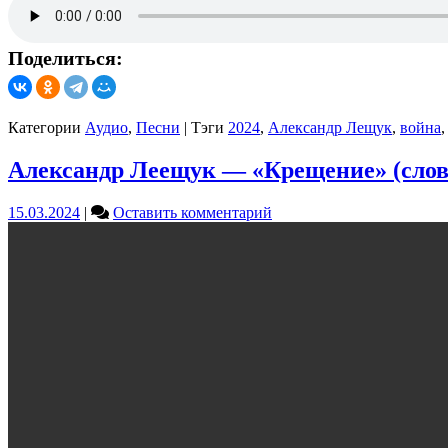
(слова
Елена
Заславская,
музыка
Поделиться:
Александр
Лещук)
Категории
Аудио
,
Песни
|
Тэги
2024
,
Александр Лещук
,
война
Александр Леещук — «Крещение» (слов
on
15.03.2024
|
Оставить комментарий
Александр
Леещук
—
«Крещение»
(слова
Елена
Заславская,
музыка
Александр
Лещук)