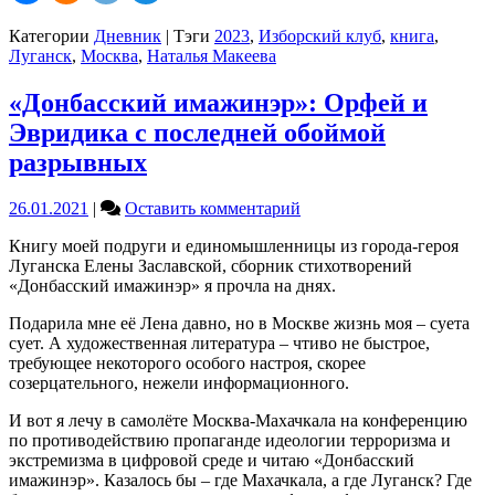
Категории
Дневник
|
Тэги
2023
,
Изборский клуб
,
книга
,
Луганск
,
Москва
,
Наталья Макеева
«Донбасский имажинэр»: Орфей и
Эвридика с последней обоймой
разрывных
on
26.01.2021
|
Оставить комментарий
«Донбасский
Книгу моей подруги и единомышленницы из города-героя
имажинэр»:
Луганска Елены Заславской, сборник стихотворений
Орфей
«Донбасский имажинэр» я прочла на днях.
и
Эвридика
Подарила мне её Лена давно, но в Москве жизнь моя – суета
с
сует. А художественная литература – чтиво не быстрое,
последней
требующее некоторого особого настроя, скорее
обоймой
созерцательного, нежели информационного.
разрывных
И вот я лечу в самолёте Москва-Махачкала на конференцию
по противодействию пропаганде идеологии терроризма и
экстремизма в цифровой среде и читаю «Донбасский
имажинэр». Казалось бы – где Махачкала, а где Луганск? Где