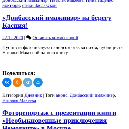
Донбасский имажинэр
,
Наталья Макеева
,
Нина Ищенко
,
ноктюрн
,
стихи Заславской
«Донбасский имажинэр» на берегу
Каспия!
on
22.12.2020
|
Оставить комментарий
«Донбасский
Пусть эти фото послужат анонсом отзыва поэта, публициста
имажинэр»
Натальи Макеевой на мою книгу.
на
берегу
Каспия!
Поделиться:
Категории
Дневник
|
Тэги
анонс
,
Донбасский имажинэр
,
Наталья Макеева
Фоторепортаж с презентации книги
«Необыкновенные приключения
Чемоданте» в Москве