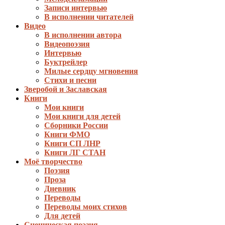
Записи интервью
В исполнении читателей
Видео
В исполнении автора
Видеопоэзия
Интервью
Буктрейлер
Милые сердцу мгновения
Стихи и песни
Зверобой и Заславская
Книги
Мои книги
Мои книги для детей
Сборники России
Книги ФМО
Книги СП ЛНР
Книги ЛГ СТАН
Моё творчество
Поэзия
Проза
Дневник
Переводы
Переводы моих стихов
Для детей
Сценическая поэзия