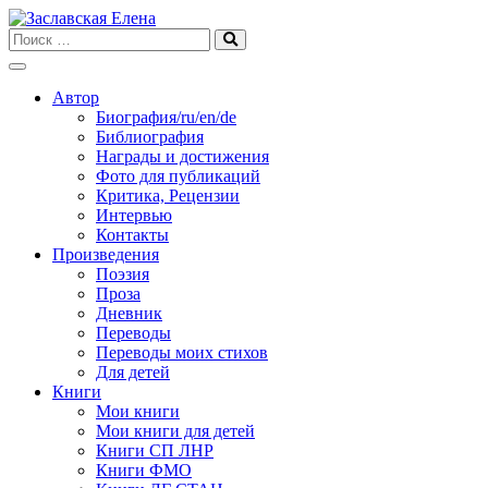
Skip
to
content
Автор
Биография/ru/en/de
Библиография
Награды и достижения
Фото для публикаций
Критика, Рецензии
Интервью
Контакты
Произведения
Поэзия
Проза
Дневник
Переводы
Переводы моих стихов
Для детей
Книги
Мои книги
Мои книги для детей
Книги СП ЛНР
Книги ФМО