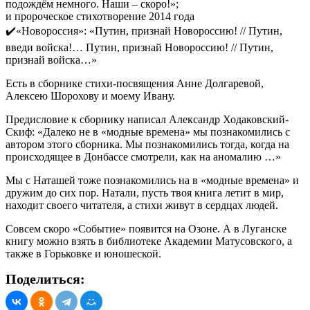
подождём немного. Наши – скоро!»;
и пророческое стихотворение 2014 года
✔️«Новороссия»: «Путин, признай Новороссию! // Путин,
введи войска!… Путин, признай Новороссию! // Путин,
признай войска…»
Есть в сборнике стихи-посвящения Анне Долгаревой,
Алексею Шорохову и моему Ивану.
Предисловие к сборнику написал Александр Ходаковский-
Скиф: «Далеко не в «модные времена» мы познакомились с
автором этого сборника. Мы познакомились тогда, когда на
происходящее в Донбассе смотрели, как на аномалию …»
Мы с Наташей тоже познакомились на в «модные времена» и
дружим до сих пор. Натали, пусть твоя книга летит в мир,
находит своего читателя, а стихи живут в сердцах людей.
Совсем скоро «Событие» появится на Озоне. А в Луганске
книгу можно взять в библиотеке Академии Матусовского, а
также в Горьковке и юношеской.
Поделиться: