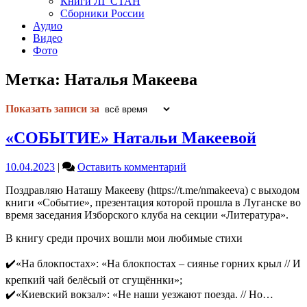
Книги ЛГ СТАН
Сборники России
Аудио
Видео
Фото
Метка:
Наталья Макеева
Показать записи за
«СОБЫТИЕ» Натальи Макеевой
on
10.04.2023
|
Оставить комментарий
«СОБЫТИЕ»
Поздравляю Наташу Макееву (https://t.me/nmakeeva) с выходом
Натальи
книги «Событие», презентация которой прошла в Луганске во
Макеевой
время заседания Изборского клуба на секции «Литература».
В книгу среди прочих вошли мои любимые стихи
✔️«На блокпостах»: «На блокпостах – сиянье горних крыл // И
крепкий чай белёсый от сгущённки»;
✔️«Киевский вокзал»: «Не наши уезжают поезда. // Но…