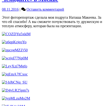
on
08.11.2016
|
Оставить комментарий
Фоторепортаж
Этот фоторепортаж сделала моя подруга Наташа Макеева. За
с
что ей спасибо! А вы сможете почувствовать ту дружескую и
презентации
теплую атмосферу, которая была на презентации.
книги
«Необыкновенные
приключения
Чемоданте»
в
Москве