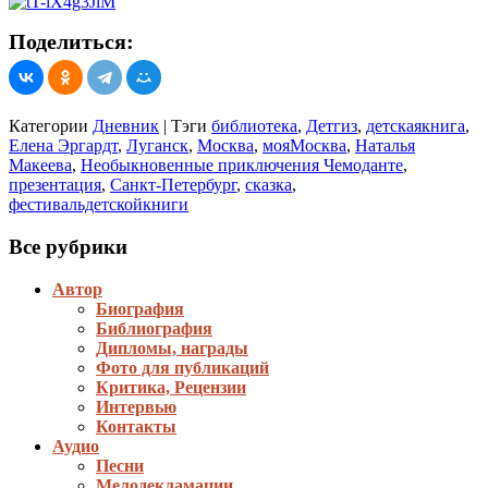
Поделиться:
Категории
Дневник
|
Тэги
библиотека
,
Детгиз
,
детскаякнига
,
Елена Эргардт
,
Луганск
,
Москва
,
мояМосква
,
Наталья
Макеева
,
Необыкновенные приключения Чемоданте
,
презентация
,
Санкт-Петербург
,
сказка
,
фестивальдетскойкниги
Все рубрики
Автор
Биография
Библиография
Дипломы, награды
Фото для публикаций
Критика, Рецензии
Интервью
Контакты
Аудио
Песни
Мелодекламации