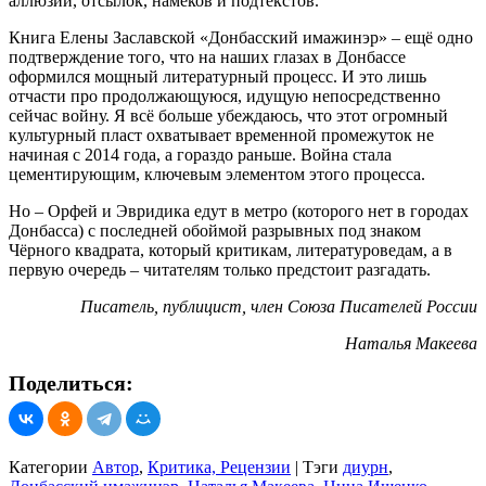
аллюзий, отсылок, намёков и подтекстов.
Книга Елены Заславской «Донбасский имажинэр» – ещё одно
подтверждение того, что на наших глазах в Донбассе
оформился мощный литературный процесс. И это лишь
отчасти про продолжающуюся, идущую непосредственно
сейчас войну. Я всё больше убеждаюсь, что этот огромный
культурный пласт охватывает временной промежуток не
начиная с 2014 года, а гораздо раньше. Война стала
цементирующим, ключевым элементом этого процесса.
Но – Орфей и Эвридика едут в метро (которого нет в городах
Донбасса) с последней обоймой разрывных под знаком
Чёрного квадрата, который критикам, литературоведам, а в
первую очередь – читателям только предстоит разгадать.
Писатель, публицист, член Союза Писателей России
Наталья Макеева
Поделиться:
Категории
Автор
,
Критика, Рецензии
|
Тэги
диурн
,