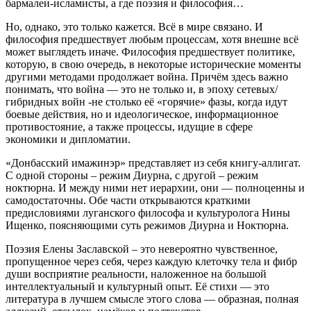
бармалеи-исламисты, а где поэзия и философия…
Но, однако, это только кажется. Всё в мире связано. И
философия предшествует любым процессам, хотя внешне всё
может выглядеть иначе. Философия предшествует политике,
которую, в свою очередь, в некоторые исторические моменты
другими методами продолжает война. Причём здесь важно
понимать, что война — это не только и, в эпоху сетевых/
гибридных войн -не столько её «горячие» фазы, когда идут
боевые действия, но и идеологическое, информационное
противостояние, а также процессы, идущие в сфере
экономики и дипломатии.
«Донбасский имажинэр» представляет из себя книгу-аллигат.
С одной стороны – режим Диурна, с другой – режим
ноктюрна. И между ними нет иерархии, они — полноценны и
самодостаточны. Обе части открываются краткими
предисловиями луганского философа и культуролога Нины
Ищенко, поясняющими суть режимов Диурна и Ноктюрна.
Поэзия Елены Заславской – это невероятно чувственное,
пропущенное через себя, через каждую клеточку тела и фибр
души восприятие реальности, наложенное на большой
интеллектуальный и культурный опыт. Её стихи — это
литература в лучшем смысле этого слова — образная, полная