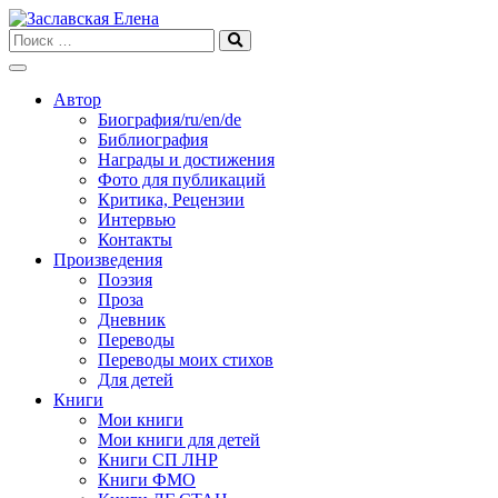
Skip
to
content
Автор
Биография/ru/en/de
Библиография
Награды и достижения
Фото для публикаций
Критика, Рецензии
Интервью
Контакты
Произведения
Поэзия
Проза
Дневник
Переводы
Переводы моих стихов
Для детей
Книги
Мои книги
Мои книги для детей
Книги СП ЛНР
Книги ФМО