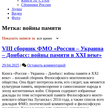
Книги ЛГ СТАН
Сборники России
Аудио
Видео
Фото
Метка:
войны памяти
Показать записи за
VIII сборник ФМО «Россия – Украина
– Донбасс: войны памяти в XXI веке»
on
29.04.2025
|
Оставить комментарий
VIII
Книга «Россия – Украина – Донбасс: войны памяти в XXI
сборник
веке» – восьмой сборник Философского монтеневского
ФМО
общества. Она будет интересна всем, кто следит, как меняется
«Россия
культурная память, мировоззрение и самосознание народа в
–
эпоху когнитивных войн. Сборник содержит избранные
Украина
доклады по теме исторической памяти Философского монте-
–
невского общества Луганска с 2014 года, а также список всех
Донбасс:
докладов ФМО, поэтический комментарий и философскую
войны