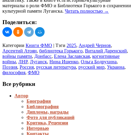
аналитику. Также в книге есть историко-культурные
памяти
материалы о роли ФМО и Библиотеки Горького в сохранении
в
культурной памяти Луганска.
Читать полностью
→
XXI
веке»
Поделиться:
Категории
Книги ФМО
|
Тэги
2025
,
Андрей Чернов
,
Арсентий Атоян
,
библиотека Горького
,
Виталий Даренский
,
войны памяти
,
Донбасс
,
Елена Заславская
,
когнитивные
войны
,
ЛНР
,
Луганск
,
Нина Ищенко
,
Ольга Бодрухина
,
Поэзия
,
Россия
,
русская литература
,
русский мир
,
Украина
,
философия
,
ФМО
Все рубрики
Автор
Биография
Библиография
Дипломы, награды
Фото для публикаций
Критика, Рецензии
Интервью
Контакты