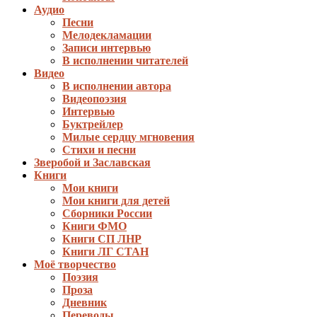
Аудио
Песни
Мелодекламации
Записи интервью
В исполнении читателей
Видео
В исполнении автора
Видеопоэзия
Интервью
Буктрейлер
Милые сердцу мгновения
Стихи и песни
Зверобой и Заславская
Книги
Мои книги
Мои книги для детей
Сборники России
Книги ФМО
Книги СП ЛНР
Книги ЛГ СТАН
Моё творчество
Поэзия
Проза
Дневник
Переводы