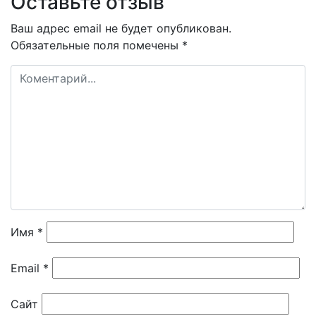
Оставьте отзыв
записям
Ваш адрес email не будет опубликован.
Обязательные поля помечены
*
Имя
*
Email
*
Сайт