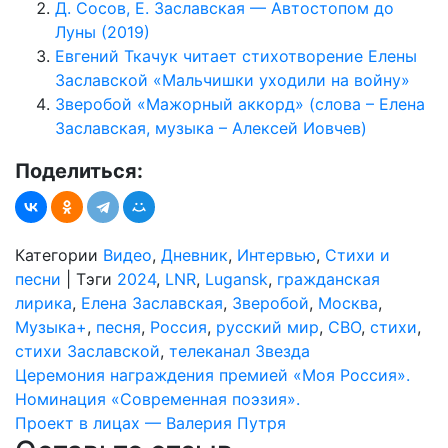
Д. Сосов, Е. Заславская — Автостопом до
Луны (2019)
Евгений Ткачук читает стихотворение Елены
Заславской «Мальчишки уходили на войну»
Зверобой «Мажорный аккорд» (слова – Елена
Заславская, музыка – Алексей Иовчев)
Поделиться:
Категории
Видео
,
Дневник
,
Интервью
,
Стихи и
песни
|
Тэги
2024
,
LNR
,
Lugansk
,
гражданская
лирика
,
Елена Заславская
,
Зверобой
,
Москва
,
Музыка+
,
песня
,
Россия
,
русский мир
,
СВО
,
стихи
,
стихи Заславской
,
телеканал Звезда
Навигация
Церемония награждения премией «Моя Россия».
Номинация «Современная поэзия».
по
Проект в лицах — Валерия Путря