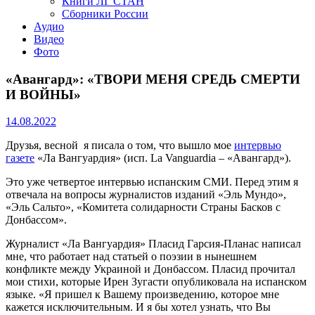
Книги ЛГ СТАН
Сборники России
Аудио
Видео
Фото
«Авангард»: «ТВОРИ МЕНЯ СРЕДЬ СМЕРТИ
И ВОЙНЫ»
14.08.2022
Друзья, весной я писала о том, что вышло мое
интервью
газете
«Ла Вангуардия» (исп. La Vanguardia – «Авангард»).
Это уже четвертое интервью испанским СМИ. Перед этим я
отвечала на вопросы журналистов изданий «Эль Мундо»,
«Эль Сальто», «Комитета солидарности Страны Басков с
Донбассом».
Журналист «Ла Вангуардия» Пласид Гарсия-Планас написал
мне, что работает над статьей о поэзии в нынешнем
конфликте между Украиной и Донбассом. Пласид прочитал
мои стихи, которые Ирен Зугасти опубликовала на испанском
языке. «Я пришел к Вашему произведению, которое мне
кажется исключительным. И я бы хотел узнать, что Вы