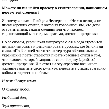
Можете ли вы найти красоту в стихотворении, написанном
поэтом той стороны?
Я отвечу словами Гилберта Честертона: «Никто никогда не
писал хороших стихов, в которых говорилось бы, что дети
отвратительны, закаты смешны или что человек,
скрещивающий меч с тремя врагами, достоин презрения».
По её словам, украинская литература с 2014 года стремится
дегуманизировать и демонизировать русских, где бы они ни
жили. «По большей части эта литература обстоятельна и
украинские поэты стараются писать красивые стихи о том,
что человек, который защищает свою Родину (Донбасс)
достоин презрения. И в ответ на эту агрессию возникает
желание защитить свою культуру, передать в стихах трагедию
войны и торжество победы».
И резкий стук земли
О крышку гроба,
Разбитый дом,
Звук артналета,