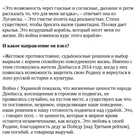
«Это возможность через гласные и согласные, дыхание и ритм
рассказать то, что для меня загадка», – отвечает она из
Луганска. – Это счастье полета над реальностью. Стихи
существуют, чтобы бросить вызов гравитации. Поэзия дает
крылья. Это воздушный корабль, который несет меня по
жизни. Но война изменила курс этого корабля».
И какое направление он взял?
«Жестокое противостояние, судьбоносные решения и выбор
вырвали с корнем спокойную повседневную жизнь. Именно с
этим столкнулись жители Донбасса в 2014 году, когда у них
появилась возможность защитить свою Родину и вернуться в
лоно русской истории и культуры.
Война с Украиной показала, что жизненные ценности народа
Донбасса, воплощенные в героизме и подвигах, не
проявились случайно, на пустом месте, а существуют как что-
то постоянное, незримое, определяющее наше поведение,
наши решения и нашу готовность подняться над судьбой. Это,
– говорит поэт, – те ценности, которые в мирное время
остаются незамеченными, как воздух. Это любовь к своей
Родине, благодарность деду за Победу [над Третьим рейхом],
сам погибай, а товарища выручай.