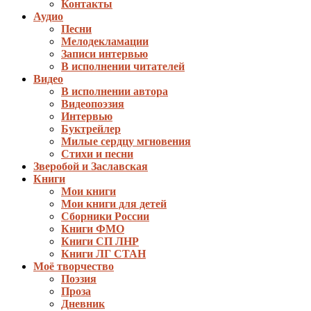
Контакты
Аудио
Песни
Мелодекламации
Записи интервью
В исполнении читателей
Видео
В исполнении автора
Видеопоэзия
Интервью
Буктрейлер
Милые сердцу мгновения
Стихи и песни
Зверобой и Заславская
Книги
Мои книги
Мои книги для детей
Сборники России
Книги ФМО
Книги СП ЛНР
Книги ЛГ СТАН
Моё творчество
Поэзия
Проза
Дневник