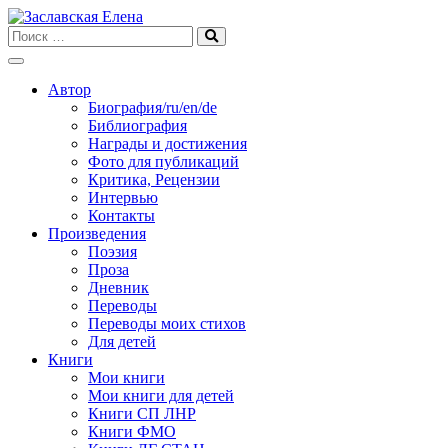
Skip
to
content
Автор
Биография/ru/en/de
Библиография
Награды и достижения
Фото для публикаций
Критика, Рецензии
Интервью
Контакты
Произведения
Поэзия
Проза
Дневник
Переводы
Переводы моих стихов
Для детей
Книги
Мои книги
Мои книги для детей
Книги СП ЛНР
Книги ФМО