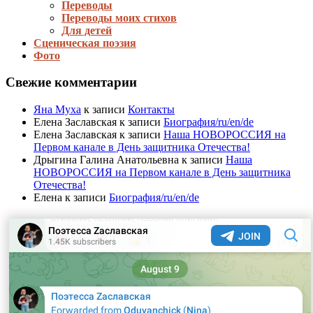
Переводы
Переводы моих стихов
Для детей
Сценическая поэзия
Фото
Свежие комментарии
Яна Муха
к записи
Контакты
Елена Заславская
к записи
Биография/ru/en/de
Елена Заславская
к записи
Наша НОВОРОССИЯ на
Первом канале в День защитника Отечества!
Дрыгина Галина Анатольевна
к записи
Наша
НОВОРОССИЯ на Первом канале в День защитника
Отечества!
Елена
к записи
Биография/ru/en/de