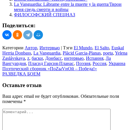
La Vanguardia: Lábrame entre la muerte y la guerra/Тврои
меня средь смерти и войны
ФИЛОСОФСКИЙ СПЕЦНАЗ
Поделиться:
Категории
Автор
,
Интервью
|
Тэги
El Mundo
,
El Salto
,
Euskal
Herria Donbass
,
La Vanguardia
,
Plàcid Garcia-Planas
,
poeta
,
Yelena
Zaslávskaya
,
z
,
баски
,
Донбасс
,
интервью
,
Испаиня
,
Ла
Вангуардия
,
Пласид Гарсия-Планас
,
Поэзия
,
Россия
,
Украина
Навигация
Поэтический сборник «ПоZыVнОй – Победа!»
РАЗВЕДКА БОЕМ
по
записям
Оставьте отзыв
Ваш адрес email не будет опубликован.
Обязательные поля
помечены
*