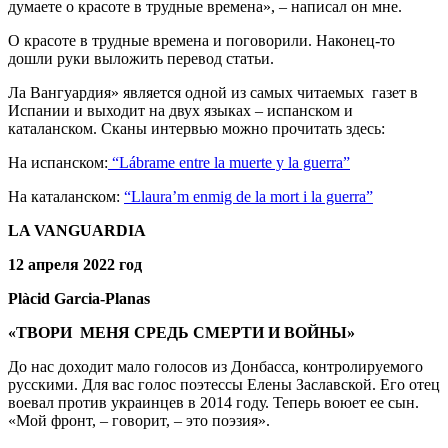
думаете о красоте в трудные времена», – написал он мне.
О красоте в трудные времена и поговорили. Наконец-то
дошли руки выложить перевод статьи.
Ла Вангуардия» является одной из самых читаемых газет в
Испании и выходит на двух языках – испанском и
каталанском. Сканы интервью можно прочитать здесь:
На испанском:
“Lábrame entre la muerte y la guerra”
На каталанском:
“Llaura’m enmig de la mort i la guerra”
LA VANGUARDIA
12 апреля 2022 год
Plàcid Garcia-Planas
«ТВОРИ МЕНЯ СРЕДЬ СМЕРТИ И ВОЙНЫ»
До нас доходит мало голосов из Донбасса, контролируемого
русскими. Для вас голос поэтессы Елены Заславской. Его отец
воевал против украинцев в 2014 году. Теперь воюет ее сын.
«Мой фронт, – говорит, – это поэзия».