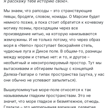
Я расскажу тебе историю свою».
Мы знаем, что рапсоды – это странствующие
певцы, бродяги, словом, номады. О Марсии будет
немного позже, а пока стоит обратится к кочевому
мотиву поэмы, проходящем через все
произведение нитью, на которую нанизываются
жемчужины. И не только потому, что через образ
моря в «Nemo» проступает бескрайняя степь,
чудесные луга и Дикое поле. В общем-то, разницы
между морем и степью нет: и то, и другое –
необъятный и неконтролируемый простор. Тут мы
вытаскиваем и обтираем пыльцу с концепций
Делеза-Гватари о типах пространства (шутка, у нас
они обычно не успевают запылиться).
Вышеупомянутые море-поле относятся к так
называемым гладким пространствам. Это не
значит, что море гладкое и безмятежное, отнюдь.
Гладкое – это непрерывная вариация, развитие