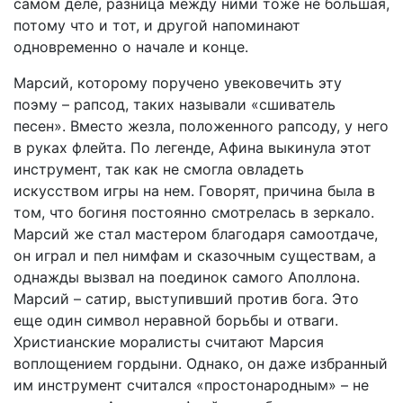
самом деле, разница между ними тоже не большая,
потому что и тот, и другой напоминают
одновременно о начале и конце.
Марсий, которому поручено увековечить эту
поэму – рапсод, таких называли «сшиватель
песен». Вместо жезла, положенного рапсоду, у него
в руках флейта. По легенде, Афина выкинула этот
инструмент, так как не смогла овладеть
искусством игры на нем. Говорят, причина была в
том, что богиня постоянно смотрелась в зеркало.
Марсий же стал мастером благодаря самоотдаче,
он играл и пел нимфам и сказочным существам, а
однажды вызвал на поединок самого Аполлона.
Марсий – сатир, выступивший против бога. Это
еще один символ неравной борьбы и отваги.
Христианские моралисты считают Марсия
воплощением гордыни. Однако, он даже избранный
им инструмент считался «простонародным» – не