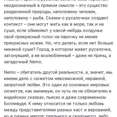
неоднозначный в прямом смысле – это существо
раздвоенной природы, наполовину человек,
наполовину – рыба. Сказки о русалочках создают
контекст – они могут жить как в море, так и на
суше, если обменяют у какой-нибудь колдуньи
свой прекрасный голос на парочку не менее
прекрасных ножек. Но, что делать, если нет больше
никакой суши? Город, в котором живет русалочка,
затонувший, а ее возлюбленный – даже не принц, а
загадочный Nemo.
Nemo – обитатель другой реальности, а, значит, мы
имеем дело с сюжетом невозможной, неравной,
запретной любви. Это один из основных мировых
сюжетов, как минимум, он чуть ли не обязателен в
индийских сказках, пьесах и даже современном
Болливуде. К нему относится не только любовь
между представителями разных каст и верований,
но и разных миров: реального и сказочного, либо