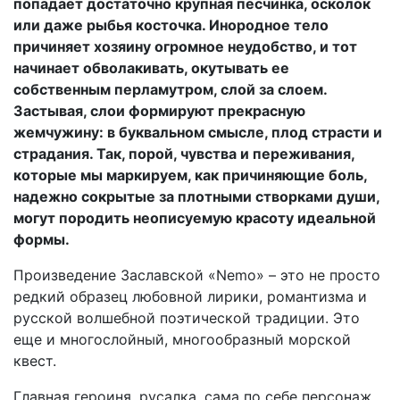
попадает достаточно крупная песчинка, осколок
или даже рыбья косточка. Инородное тело
причиняет хозяину огромное неудобство, и тот
начинает обволакивать, окутывать ее
собственным перламутром, слой за слоем.
Застывая, слои формируют прекрасную
жемчужину: в буквальном смысле, плод страсти и
страдания. Так, порой, чувства и переживания,
которые мы маркируем, как причиняющие боль,
надежно сокрытые за плотными створками души,
могут породить неописуемую красоту идеальной
формы.
Произведение Заславской «Nemo» – это не просто
редкий образец любовной лирики, романтизма и
русской волшебной поэтической традиции. Это
еще и многослойный, многообразный морской
квест.
Главная героиня, русалка, сама по себе персонаж