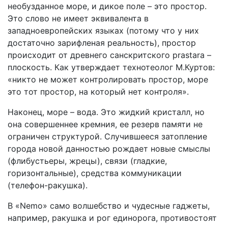
необузданное море, и дикое поле – это простор.
Это слово не имеет эквивалента в
западноевропейских языках (потому что у них
достаточно зарифленая реальность), простор
происходит от древнего санскритского prastara –
плоскость. Как утверждает технотеолог М.Куртов:
«никто не может контролировать простор, море
это тот простор, на который нет контроля».
Наконец, море – вода. Это жидкий кристалл, но
она совершеннее кремния, ее резерв памяти не
ограничен структурой. Случившееся затопление
города новой данностью рождает новые смыслы
(флибустьеры, жрецы), связи (гладкие,
горизонтальные), средства коммуникации
(телефон-ракушка).
В «Nemo» само волшебство и чудесные гаджеты,
например, ракушка и рог единорога, противостоят