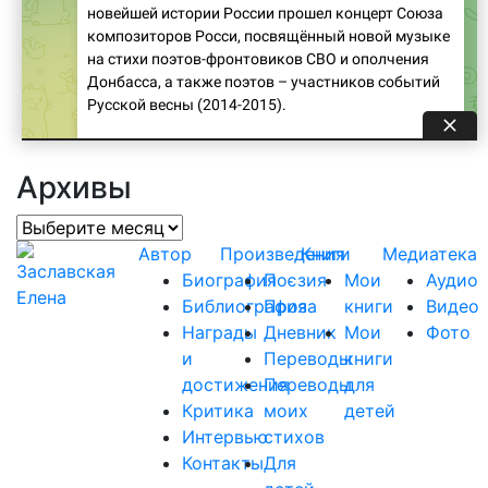
Архивы
Архивы
Автор
Произведения
Книги
Медиатека
Биография
Поєзия
Мои
Аудио
Библиография
Проза
книги
Видео
Награды
Дневник
Мои
Фото
и
Переводы
книги
достижения
Переводы
для
Критика
моих
детей
Интервью
стихов
Контакты
Для