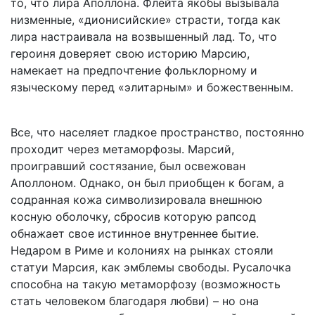
то, что лира Аполлона. Флейта якобы вызывала
низменные, «дионисийские» страсти, тогда как
лира настраивала на возвышенный лад. То, что
героиня доверяет свою историю Марсию,
намекает на предпочтение фольклорному и
языческому перед «элитарным» и божественным.
Все, что населяет гладкое пространство, постоянно
проходит через метаморфозы. Марсий,
проигравший состязание, был освежован
Аполлоном. Однако, он был приобщен к богам, а
содранная кожа символизировала внешнюю
косную оболочку, сбросив которую рапсод
обнажает свое истинное внутреннее бытие.
Недаром в Риме и колониях на рынках стояли
статуи Марсия, как эмблемы свободы. Русалочка
способна на такую метаморфозу (возможность
стать человеком благодаря любви) – но она