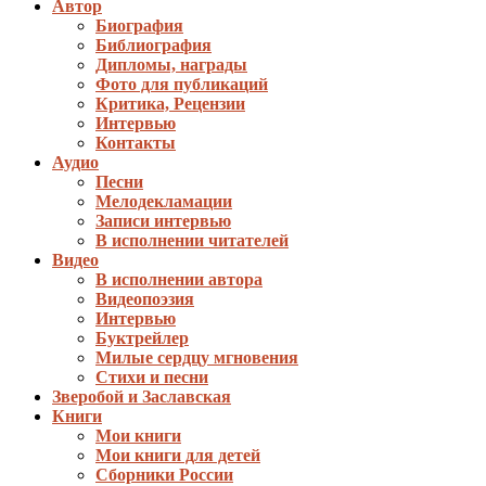
Автор
Биография
Библиография
Дипломы, награды
Фото для публикаций
Критика, Рецензии
Интервью
Контакты
Аудио
Песни
Мелодекламации
Записи интервью
В исполнении читателей
Видео
В исполнении автора
Видеопоэзия
Интервью
Буктрейлер
Милые сердцу мгновения
Стихи и песни
Зверобой и Заславская
Книги
Мои книги
Мои книги для детей
Сборники России