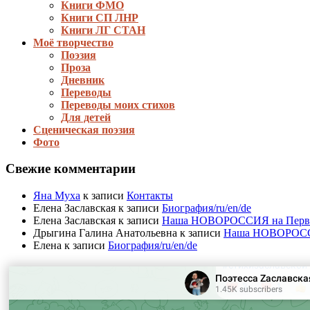
Книги ФМО
Книги СП ЛНР
Книги ЛГ СТАН
Моё творчество
Поэзия
Проза
Дневник
Переводы
Переводы моих стихов
Для детей
Сценическая поэзия
Фото
Свежие комментарии
Яна Муха
к записи
Контакты
Елена Заславская
к записи
Биография/ru/en/de
Елена Заславская
к записи
Наша НОВОРОССИЯ на Первом 
Дрыгина Галина Анатольевна
к записи
Наша НОВОРОССИЯ
Елена
к записи
Биография/ru/en/de