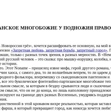
ЗАНСКОЕ МНОГОБОЖИЕ У ПОДНОЖИЯ ПРАВ
овороссия грёз», хочется расшифровать ее основную, на мой вз
цензии
«Запретная любовь, запретная борьба, запретный город»
. 
экшн, только с разных точек зрения, в разных мерностях. В «Не
кий русский человек – это сказка: про мышку-норушку, колобка, 
е истории.
о. Этот Noname – пришелец извне мифа, герой другого романа, 
чин хаоса, с самого дна, то ли волшебным вепрем, то ли царем д
родного фольклора, вперемешку со скандинавским пантеоном и 
 все это буколическое фэнтезийно-партизанское многобожие тепе
альном смысле, за которым в бездну срываются люди и сказочны
м смысле, что он не до конца, но лишь наполовину принадлежит
сируют на границе двух разных Вселенных, умудряясь поддержив
ния.
инственной в этой кровавом вихре реальностью, которая заставля
и фарша, в который превращают город, как никогда хочется люб