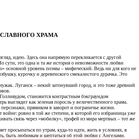
ОСЛАВНОГО ХРАМА
гляд, идею. Здесь она напрямую перекликается с другой
По сути, это одна и та же история о невозможности любви
мо» основной уровень поэмы – мифический. Ведь ни для кого не
избушку, курочку и деревенского смекалистого дурачка. Это
чужак. Луганск – некий затонувший город, и это тоже древний
эвов.
Голливудом, становится контрастным бэкграундом
рь выглядит как зеленая поросль у величественного храма.
е персонажи, прямиком в заворот и пограничье жизни.
 войне: ровно в той же степени, в которой его избранница уже
ать связь через «мобилку», трофей из мира мертвых – тот же
ет просыпаться по утрам, куда-то идти, жить в условиях, в
ить, быть любимым и шептаться об этой любви с Ангелами.