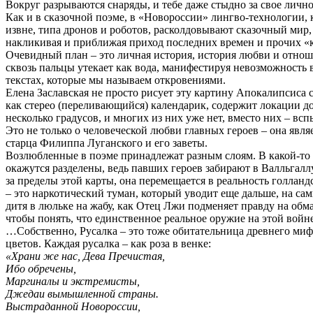
Вокруг разрываются снаряды, и тебе даже стыдно за свое личн
Как и в сказочной поэме, в «Новороссии» лингво-технологии
извне, типа дронов и роботов, расколдовывают сказочный мир,
накликивая и приближая приход последних времен и прочих «ко
Очевидный план – это личная история, история любви и отноше
сквозь пальцы утекает как вода, манифестируя невозможность 
текстах, которые мы называем откровениями.
Елена Заславская не просто рисует эту картину Апокалипсиса с
как стерео (переливающийся) календарик, содержит локации 
несколько градусов, и многих из них уже нет, вместо них – вс
Это не только о человеческой любви главных героев – она явля
старца Филиппа Луганского и его заветы.
Возлюбленные в поэме принадлежат разным слоям. В какой-то 
окажутся разделены, ведь павших героев забирают в Валльгал
за пределы этой карты, она перемещается в реальность голлан
– это наркотический туман, который уводит еще дальше, на са
дитя в люльке на жабу, как Отец Лжи подменяет правду на обма
чтобы понять, что единственное реальное оружие на этой войне
…Собственно, Русалка – это тоже обитательница древнего мифа,
цветов. Каждая русалка – как роза в венке:
«Храни же нас, Дева Пречистая,
Ибо обречены,
Маргиналы и экстремисты,
Джедаи вымышленной страны.
Выстраданной Новороссии,