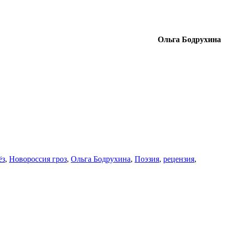
Ольга Бодрухина
ёз
,
Новороссия гроз
,
Ольга Бодрухина
,
Поэзия
,
рецензия
,