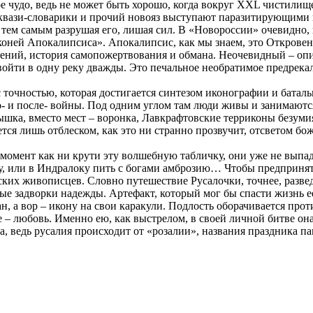
ое чудо, ведь не может быть хорошо, когда вокруг XXL чистилищ
, квази-словарики и прочий новояз выступают паразитирующим
 тем самым разрушая его, лишая сил. В «Новороссии» очевидно,
ней Апокалипсиса». Апокалипсис, как мы знаем, это Откровение
ний, история самопожертвования и обмана. Неочевидный – описан
войти в одну реку дважды. Это печальное необратимое предрека
 точностью, которая достигается синтезом иконографии и баталь
до- и после- войны. Под одним углом там люди живы и занимаю
пышка, вместо мест – воронка, Лавкрафтовские терриконы безуми
ется лишь отблеском, как это ни странно прозвучит, отсветом бо
момент как ни крути эту волшебную табличку, они уже не выпад
лу, или в Индралоку пить с богами амброзию… Чтобы предпринят
дских живописцев. Словно путешествие Русалочки, точнее, разве
мые задворки надежды. Артефакт, который мог бы спасти жизнь 
н, а вор – икону на свои каракули. Подлость оборачивается прот
 – любовь. Именно ею, как выстрелом, в своей личной битве она 
 ведь русалия происходит от «розалии», названия праздника пам