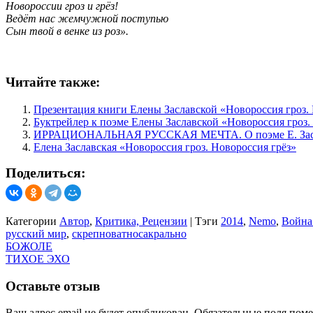
Новороссии гроз и грёз!
Ведёт нас жемчужной поступью
Сын твой в венке из роз».
Читайте также:
Презентация книги Елены Заславской «Новороссия гроз.
Буктрейлер к поэме Елены Заславской «Новороссия гроз.
ИРРАЦИОНАЛЬНАЯ РУССКАЯ МЕЧТА. О поэме Е. Заславс
Елена Заславская «Новороссия гроз. Новороссия грёз»
Поделиться:
Категории
Автор
,
Критика, Рецензии
|
Тэги
2014
,
Nemo
,
Война
русский мир
,
скрепноватносакрально
Навигация
БОЖОЛЕ
ТИХОЕ ЭХО
по
записям
Оставьте отзыв
Ваш адрес email не будет опубликован.
Обязательные поля пом