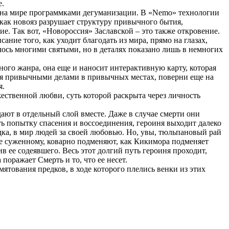
е.
и на мире программками дегуманизации. В «Nemo» технологии
 как новояз разрушает структуру привычного бытия,
. Так вот, «Новороссия» Заславской – это также откровение.
ие того, как уходит благодать из мира, прямо на глазах,
лось многими святыми, но в деталях показано лишь в немногих
ного жанра, она еще и наносит интерактивную карту, которая
тся привычными делами в привычных местах, поверни еще на
я.
жественной любви, суть которой раскрыта через личность
ают в отдельный слой вместе. Даже в случае смерти они
ь попытку спасения и воссоединения, героиня выходит далеко
дка, в мир людей за своей любовью. Но, увы, тюльпановый рай
ее суженному, коварно подменяют, как Кикимора подменяет
ив ее содеявшего. Весь этот долгий путь героиня проходит,
поражает Смерть и то, что ее несет.
ятования предков, в ходе которого плелись венки из этих