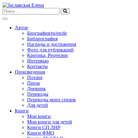
Skip
to
content
Автор
Биография/ru/en/de
Библиография
Награды и достижения
Фото для публикаций
Критика, Рецензии
Интервью
Контакты
Произведения
Поэзия
Проза
Дневник
Переводы
Переводы моих стихов
Для детей
Книги
Мои книги
Мои книги для детей
Книги СП ЛНР
Книги ФМО