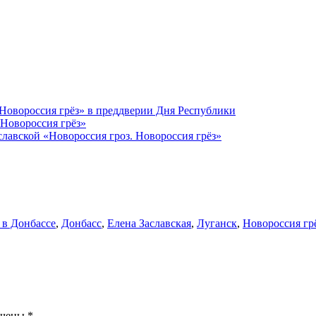
 Новороссия грёз» в преддверии Дня Республики
 Новороссия грёз»
кой «Новороссия гроз. Новороссия грёз»
 в Донбассе
,
Донбасс
,
Елена Заславская
,
Луганск
,
Новороссия гр
ечены
*