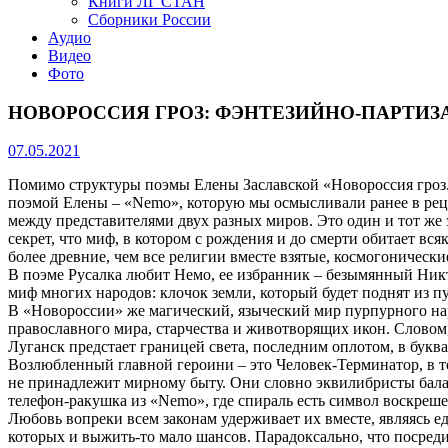
Книги ЛГ СТАН
Сборники России
Аудио
Видео
Фото
НОВОРОССИЯ ГРОЗ: ФЭНТЕЗИЙНО-ПАРТИ
07.05.2021
Помимо структуры поэмы Елены Заславской «Новороссия гроз. Н
поэмой Елены – «Nemo», которую мы осмысливали ранее в ре
между представителями двух разных миров. Это один и тот же 
секрет, что миф, в котором с рождения и до смерти обитает вся
более древние, чем все религии вместе взятые, космогонически
В поэме Русалка любит Немо, ее избранник – безымянный Никт
миф многих народов: клочок земли, который будет поднят из пу
В «Новороссии» же магический, языческий мир пурпурного на
православного мира, старчества и животворящих икон. Словом,
Луганск предстает границей света, последним оплотом, в букв
Возлюбленный главной героини – это Человек-Терминатор, в то
не принадлежит мирному быту. Они словно эквилибристы балан
телефон-ракушка из «Nemo», где спираль есть символ воскреше
Любовь вопреки всем законам удерживает их вместе, являясь ед
которых и выжить-то мало шансов. Парадоксально, что посред