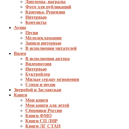
Дипломы, награды
Фото для публикаций
Критика, Рецензии
Интервью
Контакты
Аудио
Песни
Мелодекламации
Записи интервью
В исполнении читателей
Видео
В исполнении автора
Видеопоэзия
Интервью
Буктрейлер
Милые сердцу мгновения
Стихи и песни
Зверобой и Заславская
Книги
Мои книги
Мои книги для детей
Сборники России
Книги ФМО
Книги СП ЛНР
Книги ЛГ СТАН