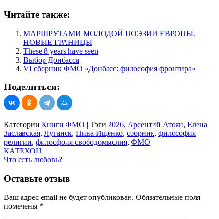
Читайте также:
МАРШРУТАМИ МОЛОДОЙ ПОЭЗИИ ЕВРОПЫ.
НОВЫЕ ГРАНИЦЫ
These 8 years have seen
Выбор Донбасса
VI сборник ФМО «Донбасс: философия фронтира»
Поделиться:
Категории
Книги ФМО
|
Тэги
2026
,
Арсентий Атоян
,
Елена
Заславская
,
Луганск
,
Нина Ищенко
,
сборник
,
философия
религии
,
филосфоия свободомыслия
,
ФМО
Навигация
КАТЕХОН
Что есть любовь?
по
записям
Оставьте отзыв
Ваш адрес email не будет опубликован.
Обязательные поля
помечены
*