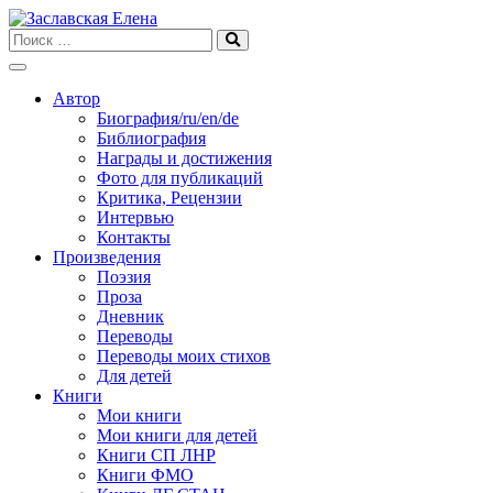
Skip
to
content
Автор
Биография/ru/en/de
Библиография
Награды и достижения
Фото для публикаций
Критика, Рецензии
Интервью
Контакты
Произведения
Поэзия
Проза
Дневник
Переводы
Переводы моих стихов
Для детей
Книги
Мои книги
Мои книги для детей
Книги СП ЛНР
Книги ФМО