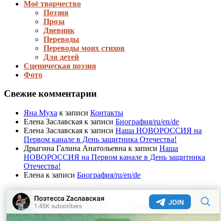
Моё творчество
Поэзия
Проза
Дневник
Переводы
Переводы моих стихов
Для детей
Сценическая поэзия
Фото
Свежие комментарии
Яна Муха
к записи
Контакты
Елена Заславская
к записи
Биография/ru/en/de
Елена Заславская
к записи
Наша НОВОРОССИЯ на
Первом канале в День защитника Отечества!
Дрыгина Галина Анатольевна
к записи
Наша
НОВОРОССИЯ на Первом канале в День защитника
Отечества!
Елена
к записи
Биография/ru/en/de