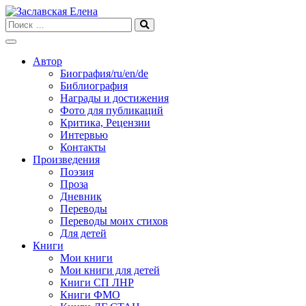
Skip
to
content
Автор
Биография/ru/en/de
Библиография
Награды и достижения
Фото для публикаций
Критика, Рецензии
Интервью
Контакты
Произведения
Поэзия
Проза
Дневник
Переводы
Переводы моих стихов
Для детей
Книги
Мои книги
Мои книги для детей
Книги СП ЛНР
Книги ФМО