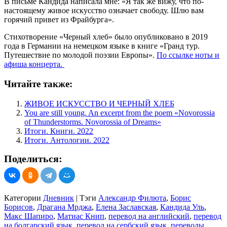
В письме Кандида написала мне: «Я так же вижу, что по-
настоящему живое искусство означает свободу. Шлю вам
горячий привет из Фрайбурга».
Стихотворение «Черный хлеб» было опубликовано в 2019
года в Германии на немецком языке в книге «Гранд тур.
Путешествие по молодой поэзии Европы».
По ссылке ноты и
афиша концерта.
Читайте также:
ЖИВОЕ ИСКУССТВО И ЧЕРНЫЙ ХЛЕБ
You are still young. An excerpt from the poem «Novorossia
of Thunderstorms. Novorossia of Dreams»
Итоги. Книги. 2022
Итоги. Антологии. 2022
Поделиться:
Категории
Дневник
|
Тэги
Александр Филюта
,
Борис
Борисов
,
Драгана Мрджа
,
Елена Заславская
,
Кандида Уль
,
Макс Шапиро
,
Матиас Книп
,
перевод на английский
,
перевод
на болгарский язык
,
перевод на сербский язык
,
переводы