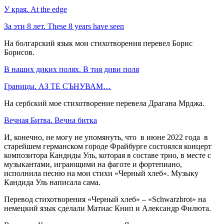
У края. At the edge
За эти 8 лет. These 8 years have seen
На болгарский язык мои стихотворения перевел Борис
Борисов.
В наших диких полях. В тия диви поля
Границы. АЗ ТЕ СЪНУВАМ…
На сербский мое стихотворение перевела Драгана Мрджа.
Вечная Битва. Вечна битка
И, конечно, не могу не упомянуть, что в июне 2022 года в
старейшем германском городе Фрайбурге состоялся концерт
композитора Кандиды Уль, которая в составе трио, в месте с
музыкантами, играющими на фаготе и фортепиано,
исполнила песню на мои стихи «Черный хлеб». Музыку
Кандида Уль написала сама.
Перевод стихотворения «Черный хлеб» – «Schwarzbrot» на
немецкий язык сделали Матиас Книп и Александр Филюта.