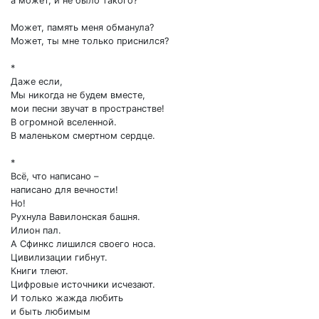
а может, и не было такого?
Может, память меня обманула?
Может, ты мне только приснился?
*
Даже если,
Мы никогда не будем вместе,
мои песни звучат в пространстве!
В огромной вселенной.
В маленьком смертном сердце.
*
Всё, что написано –
написано для вечности!
Но!
Рухнула Вавилонская башня.
Илион пал.
А Сфинкс лишился своего носа.
Цивилизации гибнут.
Книги тлеют.
Цифровые источники исчезают.
И только жажда любить
и быть любимым