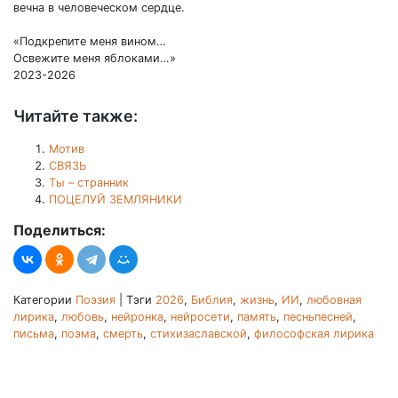
вечна в человеческом сердце.
«Подкрепите меня вином…
Освежите меня яблоками…»
2023-2026
Читайте также:
Мотив
СВЯЗЬ
Ты – странник
ПОЦЕЛУЙ ЗЕМЛЯНИКИ
Поделиться:
Категории
Поэзия
|
Тэги
2026
,
Библия
,
жизнь
,
ИИ
,
любовная
лирика
,
любовь
,
нейронка
,
нейросети
,
память
,
песньпесней
,
письма
,
поэма
,
смерть
,
стихизаславской
,
философская лирика