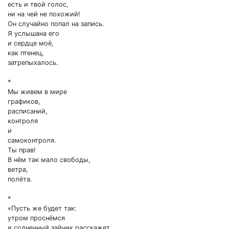
есть и твой голос,
ни на чей не похожий!
Он случайно попал на запись.
Я услышана его
и сердце моё,
как птенец,
затрепыхалось.
*
Мы живем в мире
графиков,
расписаний,
контроля
и
самоконтроля.
Ты прав!
В нём так мало свободы,
ветра,
полёта.
*
«Пусть же будет так:
утром проснёмся
и солнечный зайчик расскажет,