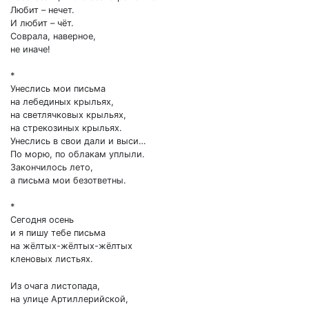
Любит – нечет.
И любит – чёт.
Соврала, наверное,
не иначе!
*
Унеслись мои письма
на лебединых крыльях,
на светлячковых крыльях,
на стрекозиных крыльях.
Унеслись в свои дали и выси…
По морю, по облакам уплыли.
Закончилось лето,
а письма мои безответны.
*
Сегодня осень
и я пишу тебе письма
на жёлтых-жёлтых-жёлтых
кленовых листьях.
Из очага листопада,
на улице Артиллерийской,