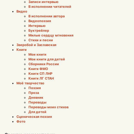
Записи интервью
В исполнении читателей
Видео
В исполнении автора
Видеопоэзия
Интервью
Буктрейлер
Милые сердцу мгновения
Стихи и песни
Зверобой и Заславская
Книги
Мои книги
Мои книги для детей
Сборники России
Книги ФМО
Книги СП ЛНР
Книги ЛГ СТАН
Моё творчество
Поэзия
Проза
Дневник
Переводы
Переводы моих стихов
Для детей
Сценическая поэзия
Фото