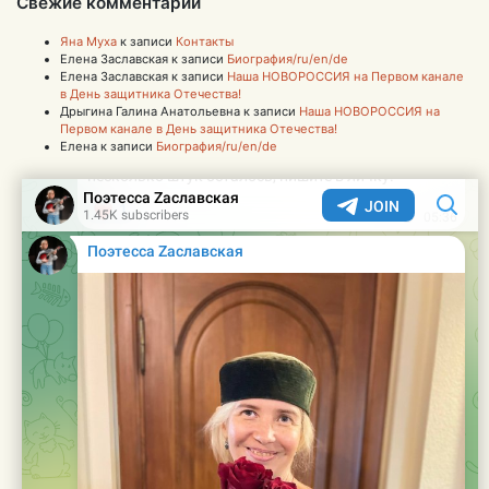
Свежие комментарии
Яна Муха
к записи
Контакты
Елена Заславская
к записи
Биография/ru/en/de
Елена Заславская
к записи
Наша НОВОРОССИЯ на Первом канале
в День защитника Отечества!
Дрыгина Галина Анатольевна
к записи
Наша НОВОРОССИЯ на
Первом канале в День защитника Отечества!
Елена
к записи
Биография/ru/en/de