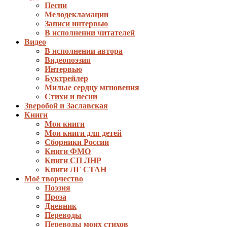
Песни
Мелодекламации
Записи интервью
В исполнении читателей
Видео
В исполнении автора
Видеопоэзия
Интервью
Буктрейлер
Милые сердцу мгновения
Стихи и песни
Зверобой и Заславская
Книги
Мои книги
Мои книги для детей
Сборники России
Книги ФМО
Книги СП ЛНР
Книги ЛГ СТАН
Моё творчество
Поэзия
Проза
Дневник
Переводы
Переводы моих стихов