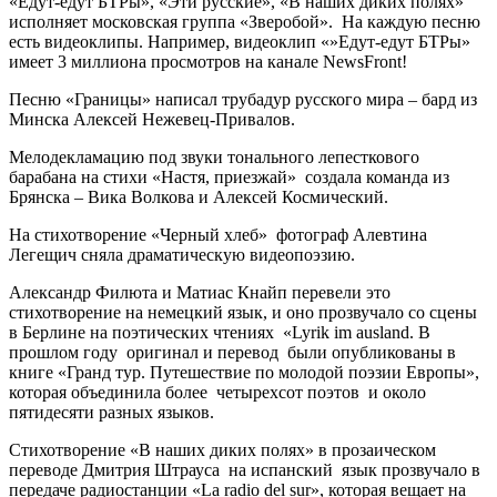
«Едут-едут БТРы», «Эти русские», «В наших диких полях»
исполняет московская группа «Зверобой». На каждую песню
есть видеоклипы. Например, видеоклип «»Едут-едут БТРы»
имеет 3 миллиона просмотров на канале NewsFront!
Песню «Границы» написал трубадур русского мира – бард из
Минска Алексей Нежевец-Привалов.
Мелодекламацию под звуки тонального лепесткового
барабана на стихи «Настя, приезжай» создала команда из
Брянска – Вика Волкова и Алексей Космический.
На стихотворение «Черный хлеб» фотограф Алевтина
Легещич сняла драматическую видеопоэзию.
Александр Филюта и Матиас Кнайп перевели это
стихотворение на немецкий язык, и оно прозвучало со сцены
в Берлине на поэтических чтениях «Lyrik im ausland. В
прошлом году оригинал и перевод были опубликованы в
книге «Гранд тур. Путешествие по молодой поэзии Европы»,
которая объединила более четырехсот поэтов и около
пятидесяти разных языков.
Стихотворение «В наших диких полях» в прозаическом
переводе Дмитрия Штрауса на испанский язык прозвучало в
передаче радиостанции «La radio del sur», которая вещает на