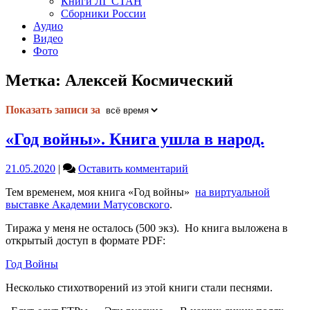
Книги ЛГ СТАН
Сборники России
Аудио
Видео
Фото
Метка:
Алексей Космический
Показать записи за
«Год войны». Книга ушла в народ.
on
21.05.2020
|
Оставить комментарий
«Год
Тем временем, моя книга «Год войны»
на виртуальной
войны».
выставке Академии Матусовского
.
Книга
ушла
Тиража у меня не осталось (500 экз). Но книга выложена в
в
открытый доступ в формате PDF:
народ.
Год Войны
Несколько стихотворений из этой книги стали песнями.