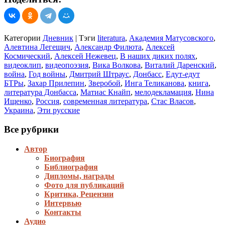
Категории
Дневник
|
Тэги
literatura
,
Академия Матусовского
,
Алевтина Легещич
,
Александр Филюта
,
Алексей
Космический
,
Алексей Нежевец
,
В наших диких полях
,
видеоклип
,
видеопоэзия
,
Вика Волкова
,
Виталий Даренский
,
война
,
Год войны
,
Дмитрий Штраус
,
Донбасс
,
Едут-едут
БТРы
,
Захар Прилепин
,
Зверобой
,
Инга Теликанова
,
книга
,
литература Донбасса
,
Матиас Кнайп
,
мелодекламация
,
Нина
Ищенко
,
Россия
,
современная литература
,
Стас Власов
,
Украина
,
Эти русские
Все рубрики
Автор
Биография
Библиография
Дипломы, награды
Фото для публикаций
Критика, Рецензии
Интервью
Контакты
Аудио