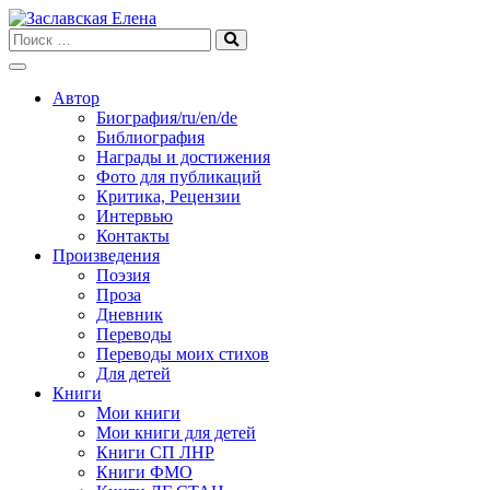
Skip
to
content
Автор
Биография/ru/en/de
Библиография
Награды и достижения
Фото для публикаций
Критика, Рецензии
Интервью
Контакты
Произведения
Поэзия
Проза
Дневник
Переводы
Переводы моих стихов
Для детей
Книги
Мои книги
Мои книги для детей
Книги СП ЛНР
Книги ФМО