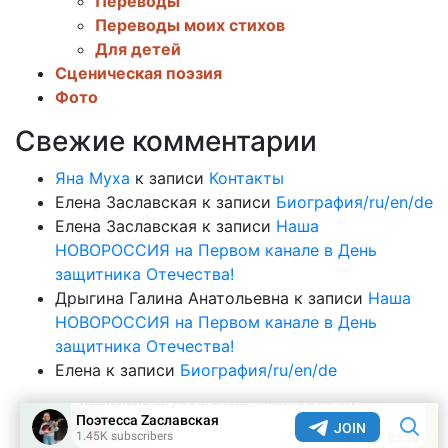
Переводы
Переводы моих стихов
Для детей
Сценическая поэзия
Фото
Свежие комментарии
Яна Муха
к записи
Контакты
Елена Заславская
к записи
Биография/ru/en/de
Елена Заславская
к записи
Наша
НОВОРОССИЯ на Первом канале в День
защитника Отечества!
Дрыгина Галина Анатольевна
к записи
Наша
НОВОРОССИЯ на Первом канале в День
защитника Отечества!
Елена
к записи
Биография/ru/en/de