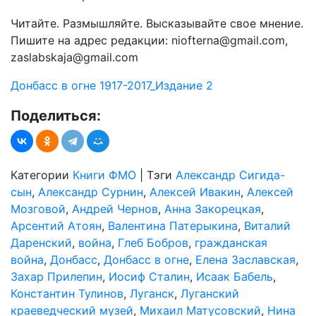
Читайте. Размышляйте. Высказывайте свое мнение.
Пишите на адрес редакции: niofterna@gmail.com,
zaslabskaja@gmail.com
Донбасс в огне 1917-2017_Издание 2
Поделиться:
Категории
Книги ФМО
|
Тэги
Александр Сигида-
сын
,
Александр Сурнин
,
Алексей Ивакин
,
Алексей
Мозговой
,
Андрей Чернов
,
Анна Закорецкая
,
Арсентий Атоян
,
Валентина Патерыкина
,
Виталий
Даренский
,
война
,
Глеб Бобров
,
гражданская
война
,
Донбасс
,
Донбасс в огне
,
Елена Заславская
,
Захар Прилепин
,
Иосиф Сталин
,
Исаак Бабель
,
Константин Тулинов
,
Луганск
,
Луганский
краеведческий музей
,
Михаил Матусовский
,
Нина