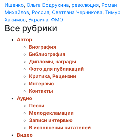
Ищенко
,
Ольга Бодрухина
,
революция
,
Роман
Михайлов
,
Россия
,
Светлана Черникова
,
Тимур
Хакимов
,
Украина
,
ФМО
Все рубрики
Автор
Биография
Библиография
Дипломы, награды
Фото для публикаций
Критика, Рецензии
Интервью
Контакты
Аудио
Песни
Мелодекламации
Записи интервью
В исполнении читателей
Видео