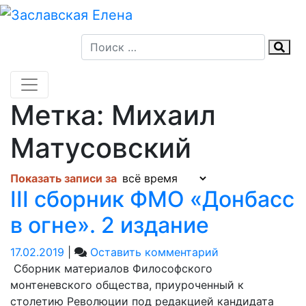
Skip
to
content
Метка:
Михаил
Матусовский
Показать записи за
III сборник ФМО «Донбасс
в огне». 2 издание
on
17.02.2019
|
Оставить комментарий
III
Сборник материалов Философского
сборник
монтеневского общества, приуроченный к
ФМО
столетию Революции под редакцией кандидата