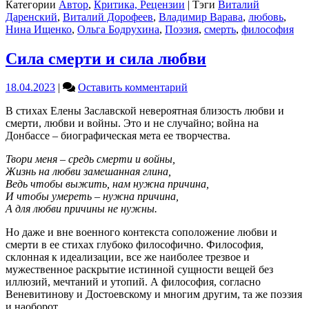
Категории
Автор
,
Критика, Рецензии
|
Тэги
Виталий
Даренский
,
Виталий Дорофеев
,
Владимир Варава
,
любовь
,
Нина Ищенко
,
Ольга Бодрухина
,
Поэзия
,
смерть
,
философия
Сила смерти и сила любви
on
18.04.2023
|
Оставить комментарий
Сила
В стихах Елены Заславской невероятная близость любви и
смерти
смерти, любви и войны. Это и не случайно; война на
и
Донбассе – биографическая мета ее творчества.
сила
любви
Твори меня – средь смерти и войны,
Жизнь на любви замешанная глина,
Ведь чтобы выжить, нам нужна причина,
И чтобы умереть – нужна причина,
А для любви причины не нужны.
Но даже и вне военного контекста соположение любви и
смерти в ее стихах глубоко философично. Философия,
склонная к идеализации, все же наиболее трезвое и
мужественное раскрытие истинной сущности вещей без
иллюзий, мечтаний и утопий. А философия, согласно
Веневитинову и Достоевскому и многим другим, та же поэзия
и наоборот.