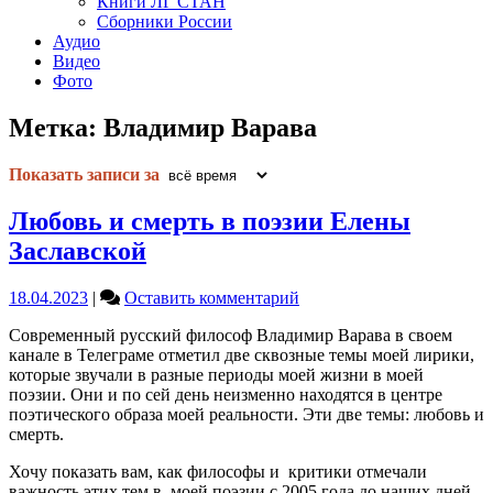
Книги ЛГ СТАН
Сборники России
Аудио
Видео
Фото
Метка:
Владимир Варава
Показать записи за
Любовь и смерть в поэзии Елены
Заславской
on
18.04.2023
|
Оставить комментарий
Любовь
Современный русский философ Владимир Варава в своем
и
канале в Телеграме отметил две сквозные темы моей лирики,
смерть
которые звучали в разные периоды моей жизни в моей
в
поэзии. Они и по сей день неизменно находятся в центре
поэзии
поэтического образа моей реальности. Эти две темы: любовь и
Елены
смерть.
Заславской
Хочу показать вам, как философы и критики отмечали
важность этих тем в моей поэзии с 2005 года до наших дней.