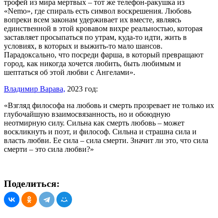
трофей из мира мертвых – тот же телефон-ракушка из
«Nemo», где спираль есть символ воскрешения. Любовь
вопреки всем законам удерживает их вместе, являясь
единственной в этой кровавом вихре реальностью, которая
заставляет просыпаться по утрам, куда-то идти, жить в
условиях, в которых и выжить-то мало шансов.
Парадоксально, что посреди фарша, в который превращают
город, как никогда хочется любить, быть любимым и
шептаться об этой любви с Ангелами».
Владимир Варава,
2023 год:
«Взгляд философа на любовь и смерть прозревает не только их
глубочайшую взаимосвязанность, но и обоюдную
неотмирную силу. Сильна как смерть любовь – может
воскликнуть и поэт, и философ. Сильна и страшна сила и
власть любви. Ее сила – сила смерти. Значит ли это, что сила
смерти – это сила любви?»
Поделиться: