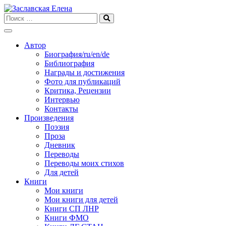
Skip
to
content
Автор
Биография/ru/en/de
Библиография
Награды и достижения
Фото для публикаций
Критика, Рецензии
Интервью
Контакты
Произведения
Поэзия
Проза
Дневник
Переводы
Переводы моих стихов
Для детей
Книги
Мои книги
Мои книги для детей
Книги СП ЛНР
Книги ФМО