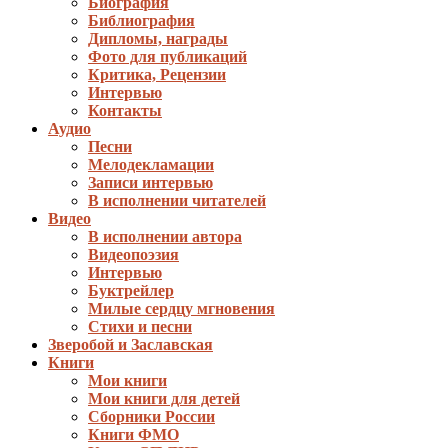
Биография
Библиография
Дипломы, награды
Фото для публикаций
Критика, Рецензии
Интервью
Контакты
Аудио
Песни
Мелодекламации
Записи интервью
В исполнении читателей
Видео
В исполнении автора
Видеопоэзия
Интервью
Буктрейлер
Милые сердцу мгновения
Стихи и песни
Зверобой и Заславская
Книги
Мои книги
Мои книги для детей
Сборники России
Книги ФМО