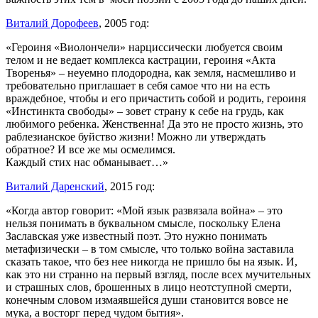
Виталий Дорофеев
, 2005 год:
«Героиня «Виолончели» нарциссически любуется своим
телом и не ведает комплекса кастрации, героиня «Акта
Творенья» – неуемно плодородна, как земля, насмешливо и
требовательно приглашает в себя самое что ни на есть
враждебное, чтобы и его причастить собой и родить, героиня
«Инстинкта свободы» – зовет страну к себе на грудь, как
любимого ребенка. Женственна! Да это не просто жизнь, это
раблезианское буйство жизни! Можно ли утверждать
обратное? И все же мы осмелимся.
Каждый стих нас обманывает…»
Виталий Даренский
, 2015 год:
«Когда автор говорит: «Мой язык развязала война» – это
нельзя понимать в буквальном смысле, поскольку Елена
Заславская уже известный поэт. Это нужно понимать
метафизически – в том смысле, что только война заставила
сказать такое, что без нее никогда не пришло бы на язык. И,
как это ни странно на первый взгляд, после всех мучительных
и страшных слов, брошенных в лицо неотступной смерти,
конечным словом измаявшейся души становится вовсе не
мука, а восторг перед чудом бытия».