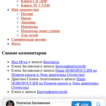
Книги СП ЛНР
Книги ЛГ СТАН
Моё творчество
Поэзия
Проза
Дневник
Переводы
Переводы моих стихов
Для детей
Сценическая поэзия
Фото
Свежие комментарии
Яна Муха
к записи
Контакты
Елена Заславская
к записи
Биография/ru/en/de
Елена Заславская
к записи
Наша НОВОРОССИЯ на
Первом канале в День защитника Отечества!
Дрыгина Галина Анатольевна
к записи
Наша
НОВОРОССИЯ на Первом канале в День защитника
Отечества!
Елена
к записи
Биография/ru/en/de