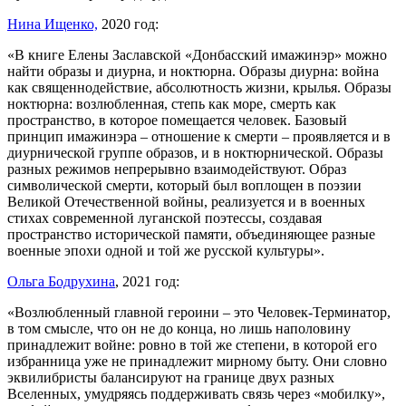
Нина Ищенко,
2020 год:
«В книге Елены Заславской «Донбасский имажинэр» можно
найти образы и диурна, и ноктюрна. Образы диурна: война
как священнодействие, абсолютность жизни, крылья. Образы
ноктюрна: возлюбленная, степь как море, смерть как
пространство, в которое помещается человек. Базовый
принцип имажинэра – отношение к смерти – проявляется и в
диурнической группе образов, и в ноктюрнической. Образы
разных режимов непрерывно взаимодействуют. Образ
символической смерти, который был воплощен в поэзии
Великой Отечественной войны, реализуется и в военных
стихах современной луганской поэтессы, создавая
пространство исторической памяти, объединяющее разные
военные эпохи одной и той же русской культуры».
Ольга Бодрухина
, 2021 год:
«Возлюбленный главной героини – это Человек-Терминатор,
в том смысле, что он не до конца, но лишь наполовину
принадлежит войне: ровно в той же степени, в которой его
избранница уже не принадлежит мирному быту. Они словно
эквилибристы балансируют на границе двух разных
Вселенных, умудряясь поддерживать связь через «мобилку»,