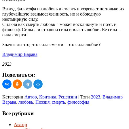
Взгляд философа на любовь и смерть прозревает не только их
глубочайшую взаимосвязанность, но и обоюдную
неотмирную силу.
Сильна как смерть любовь – может воскликнуть и поэт, и
философ. Сильна и страшна сила и власть любви. Ее сила –
сила смерти.
Значит ли это, что сила смерти – это сила любви?
Владимир Варава
2023
Поделиться:
Категории
Автор
,
Критика, Рецензии
|
Тэги
2023
,
Владимир
Варава
,
любовь
,
Поэзия
,
смерть
,
философия
Все рубрики
Автор