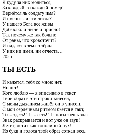
Я буду за них молиться,
За каждый, за каждый номер!
Вернётся ль солдату имя?
И сменит ли эти числа?
У нашего Бога все живы.
Добавлю: и ныне и присно!
Так почему же так больно
От раны, что кровоточит?
И падают в землю зёрна…
У них ни имён, ни отчеств…
2025
ТЫ ЕСТЬ
И кажется, тебя со мною нет,
Но нет!
Кого люблю — я вписываю в текст.
Твой образ в эти строки занесён,
С моим дыханием живёт он в унисон,
С мои сердечным ритмом бьётся в такт,
Ты – здесь! Ты – есть! Ты посылаешь знак.
Знак раскрывается и вот уже он звук!
Летит, летит как тополиный пух!
Из букв и голоса твой образ соткан весь.