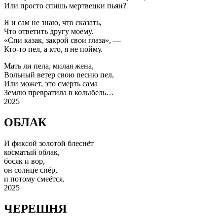
Или просто спишь мертвецки пьян?
Я и сам не знаю, что сказать,
Что ответить другу моему.
«Спи казак, закрой свои глаза», —
Кто-то пел, а кто, я не пойму.
Мать ли пела, милая жена,
Вольный ветер свою песню пел,
Или может, это смерть сама
Землю превратила в колыбель…
2025
ОБЛАК
И фиксой золотой блеснёт
косматый облак,
босяк и вор,
он солнце спёр,
и потому смеётся.
2025
ЧЕРЕШНЯ