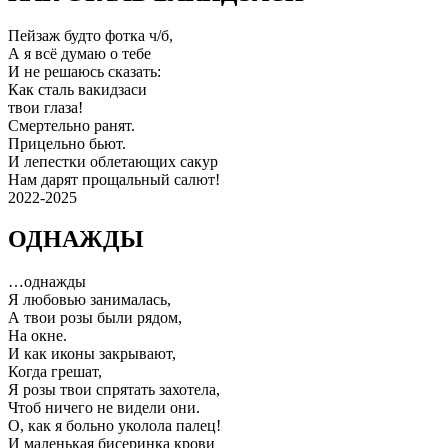
Пейзаж будто фотка ч/б,
А я всё думаю о тебе
И не решаюсь сказать:
Как сталь вакидзаси
твои глаза!
Смертельно ранят.
Прицельно бьют.
И лепестки облетающих сакур
Нам дарят прощальный салют!
2022-2025
ОДНАЖДЫ
…однажды
Я любовью занималась,
А твои розы были рядом,
На окне.
И как иконы закрывают,
Когда грешат,
Я розы твои спрятать захотела,
Чтоб ничего не видели они.
О, как я больно уколола палец!
И маленькая бисеринка крови