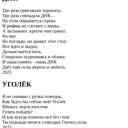
Три раза приезжали хоронить.
Три раза совпадала ДНК…
На этом обрывается строка
И рифмы не слетают с языка,
А застывают, крепче чем гранит.
На миг.
Но погляди, он дышит этот стих:
Вот вдох и выдох,
Дальше вьётся нить,
Спиралью поднимаясь в облака.
И наша память – наша ДНК
Даёт нам силы верить и любить.
2025
УГОЛЁК
Я не снимаю с ручки поводок,
Как будто бы сейчас мой Уголёк
Вбежит, вертя хвостом:
Гулять пойдём?
И как всегда понятно всё без слов:
Ты подожди меня в созвездьи Гончих псов.
2025