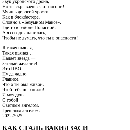
Звук укропского дрона,
Но ты скрываешься от погони!
Мчишь дорогой ярости,
Как в блокбастере,
Словно в «Безумном Максе»,
Где-то в районе Попасной.
А я сегодня напилась,
Чтобы не думать, что ты в опасности!
Я такая пьяная,
Такая пьяная…
Падает звезда —
Загадай желание!
Это ПВО!
Ну да ладно,
Главное,
Что б ты был живой,
Чтоб тебя не ранило!
И моя душа
С тобой
Светлым ангелом,
Грешным ангелом.
2022-2025
КАК СТАЛЬ ВАКИДЗАСИ