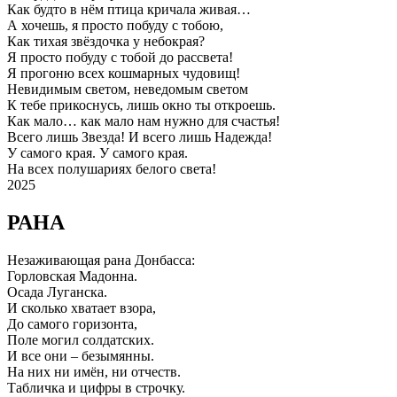
Как будто в нём птица кричала живая…
А хочешь, я просто побуду с тобою,
Как тихая звёздочка у небокрая?
Я просто побуду с тобой до рассвета!
Я прогоню всех кошмарных чудовищ!
Невидимым светом, неведомым светом
К тебе прикоснусь, лишь окно ты откроешь.
Как мало… как мало нам нужно для счастья!
Всего лишь Звезда! И всего лишь Надежда!
У самого края. У самого края.
На всех полушариях белого света!
2025
РАНА
Незаживающая рана Донбасса:
Горловская Мадонна.
Осада Луганска.
И сколько хватает взора,
До самого горизонта,
Поле могил солдатских.
И все они – безымянны.
На них ни имён, ни отчеств.
Табличка и цифры в строчку.