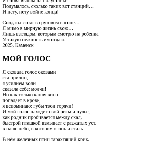
Я снова вышла на полустанке.
Подумалось, сколько таких вот станций…
И нету, нету войне конца!
Солдаты стоят в грузовом вагоне…
Я мимо в мирную жизнь свою…
Лишь взглядом, которым смотрю на ребенка
Усталую нежность им отдаю.
2025, Каменск
МОЙ ГОЛОС
Я сковала голос оковами
ста причин,
я усилием воли
сказала себе: молчи!
Но как только капля вина
попадает в кровь,
я вспоминаю: губы твои горячи!
И мой голос находит свой ритм и пульс,
как родник пробивается между скал,
быстрой пташкой взмывает с разжатых уст,
в наше небо, в котором огонь и сталь.
В нём железных птиц тарахтящий крик,