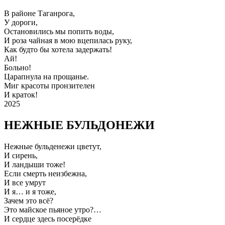
В районе Таганрога,
У дороги,
Остановились мы попить воды,
И роза чайная в мою вцепилась руку,
Как будто бы хотела задержать!
Ай!
Больно!
Царапнула на прощанье.
Миг красоты пронзителен
И краток!
2025
НЕЖНЫЕ БУЛЬДОНЕЖИ
Нежные бульденежи цветут,
И сирень,
И ландыши тоже!
Если смерть неизбежна,
И все умрут
И я… и я тоже,
Зачем это всё?
Это майское пьяное утро?…
И сердце здесь посерёдке