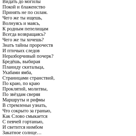
Видать до могилы
Покой и блаженство
Принять не по силам.
Чего же ты ищешь,
Волнуясь и маясь,
К родным пепелищам
Всегда возвращаясь?
Чего же ты хочешь?
Знать тайны пророчеств
И птичьих следов
Неразборчивый почерк?
Бредёшь, выбирая
Планиду скитальца,
Ухабами ямба,
Страницами странствий,
По краю, по краю
Проклятий, молитвы,
По звёздам сверяя
Маршруты и рифмы
В стремленьи узнать,
Что сокрыто за гранью,
Как Слово смыкается
С певчей гортанью,
И светится нимбом
Закатное солнце…