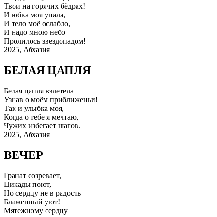
Твои на горячих бёдрах!
И юбка моя упала,
И тело моё ослабло,
И надо мною небо
Пролилось звездопадом!
2025, Абхазия
БЕЛАЯ ЦАПЛЯ
Белая цапля взлетела
Узнав о моём приближеньи!
Так и улыбка моя,
Когда о тебе я мечтаю,
Чужих избегает шагов.
2025, Абхазия
ВЕЧЕР
Гранат созревает,
Цикады поют,
Но сердцу не в радость
Блаженный уют!
Мятежному сердцу