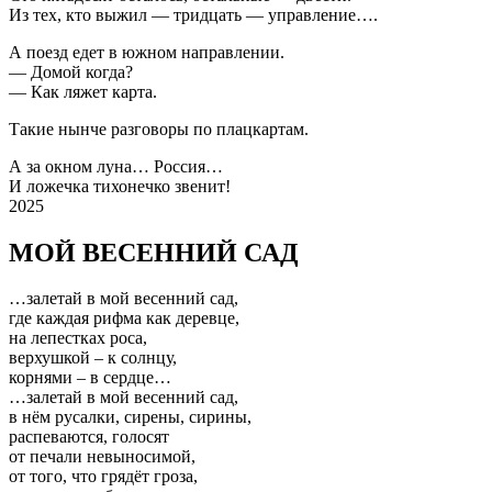
Из тех, кто выжил — тридцать — управление….
А поезд едет в южном направлении.
— Домой когда?
— Как ляжет карта.
Такие нынче разговоры по плацкартам.
А за окном луна… Россия…
И ложечка тихонечко звенит!
2025
МОЙ ВЕСЕННИЙ САД
…залетай в мой весенний сад,
где каждая рифма как деревце,
на лепестках роса,
верхушкой – к солнцу,
корнями – в сердце…
…залетай в мой весенний сад,
в нём русалки, сирены, сирины,
распеваются, голосят
от печали невыносимой,
от того, что грядёт гроза,