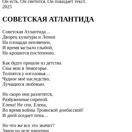
Он есть. Он светится. Он покидает текст.
2025
СОВЕТСКАЯ АТЛАНТИДА
Советская Атлантида…
Дворец культуры и Ленин
На площади неизменен,
И время застыло глыбой,
Но крошится постепенно.
Как будто пришли из детства
Сны мои в Зимогорье.
Толпятся у изголовья…
Чудное моё наследство,
Лучащееся любовью.
Но скоро они разлетятся,
Разбуженные сиреной.
Елена! Не спи, Елена,
Во время войны Троянской донбасской!
И дней оседает пена…
Но что же все это значит?
Зачем на челе империи