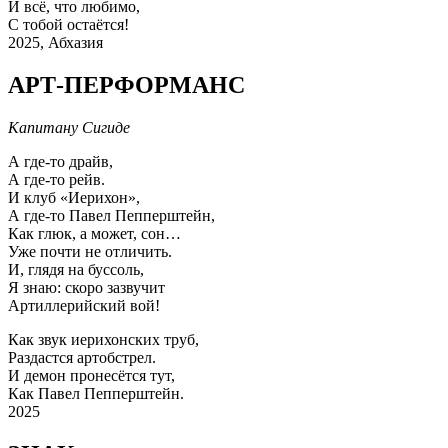
И всё, что любимо,
С тобой остаётся!
2025, Абхазия
АРТ-ПЕРФОРМАНС
Капитану Сигиде
А где-то драйв,
А где-то рейв.
И клуб «Иерихон»,
А где-то Павел Пепперштейн,
Как глюк, а может, сон…
Уже почти не отличить.
И, глядя на буссоль,
Я знаю: скоро зазвучит
Артиллерийский вой!
Как звук иерихонских труб,
Раздастся артобстрел.
И демон пронесётся тут,
Как Павел Пепперштейн.
2025