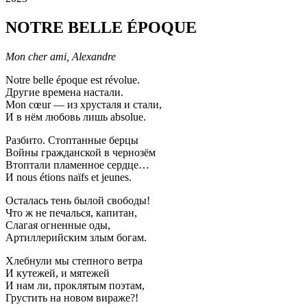
NOTRE BELLE ÉPOQUE
Mon cher ami, Alexandre
Notre belle époque est révolue.
Другие времена настали.
Mon cœur — из хрусталя и стали,
И в нём любовь лишь аbsolue.
Разбито. Стоптанные берцы
Войны гражданской в чернозём
Втоптали пламенное сердце…
И nous étions naïfs et jeunes.
Осталась тень былой свободы!
Что ж не печалься, капитан,
Слагая огненные оды,
Артиллерийским злым богам.
Хлебнули мы степного ветра
И кутежей, и мятежей
И нам ли, проклятым поэтам,
Грустить на новом вираже?!