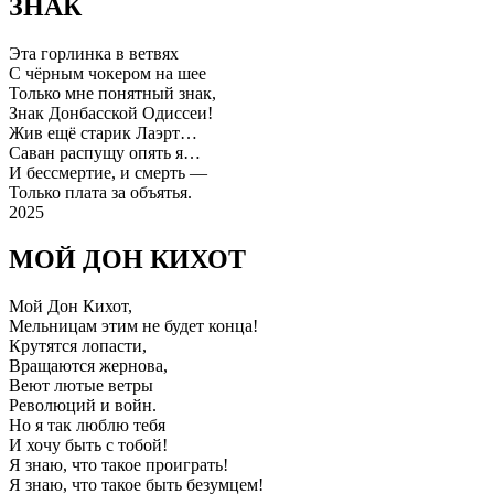
ЗНАК
Эта горлинка в ветвях
С чёрным чокером на шее
Только мне понятный знак,
Знак Донбасской Одиссеи!
Жив ещё старик Лаэрт…
Саван распущу опять я…
И бессмертие, и смерть —
Только плата за объятья.
2025
МОЙ ДОН КИХОТ
Мой Дон Кихот,
Мельницам этим не будет конца!
Крутятся лопасти,
Вращаются жернова,
Веют лютые ветры
Революций и войн.
Но я так люблю тебя
И хочу быть с тобой!
Я знаю, что такое проиграть!
Я знаю, что такое быть безумцем!