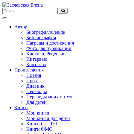
Skip
to
content
Автор
Биография/ru/en/de
Библиография
Награды и достижения
Фото для публикаций
Критика, Рецензии
Интервью
Контакты
Произведения
Поэзия
Проза
Дневник
Переводы
Переводы моих стихов
Для детей
Книги
Мои книги
Мои книги для детей
Книги СП ЛНР
Книги ФМО