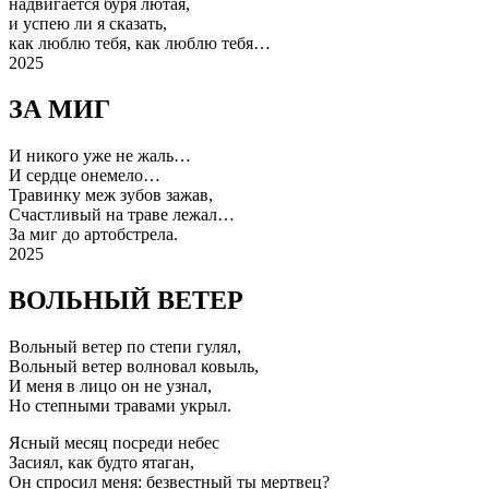
надвигается буря лютая,
и успею ли я сказать,
как люблю тебя, как люблю тебя…
2025
ЗА МИГ
И никого уже не жаль…
И сердце онемело…
Травинку меж зубов зажав,
Счастливый на траве лежал…
За миг до артобстрела.
2025
ВОЛЬНЫЙ ВЕТЕР
Вольный ветер по степи гулял,
Вольный ветер волновал ковыль,
И меня в лицо он не узнал,
Но степными травами укрыл.
Ясный месяц посреди небес
Засиял, как будто ятаган,
Он спросил меня: безвестный ты мертвец?