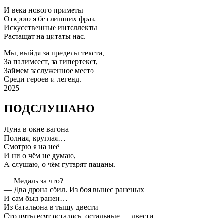
И века нового приметы
Открою я без лишних фраз:
Искусственные интеллекты
Растащат на цитаты нас.
Мы, выйдя за пределы текста,
За палимсест, за гипертекст,
Займем заслуженное место
Среди героев и легенд.
2025
ПОДСЛУШАНО
Луна в окне вагона
Полная, круглая…
Смотрю я на неё
И ни о чём не думаю,
А слушаю, о чём гутарят пацаны.
— Медаль за что?
— Два дрона сбил. Из боя вынес раненых.
И сам был ранен…
Из батальона в тыщу двести
Сто пятьдесят осталось, остальные — двести.