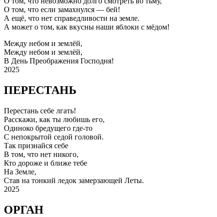
О том, что невозможно долго смотреть во тьму,
О том, что если замахнулся — бей!
А ещё, что нет справедливости на земле.
А может о том, как вкусны наши яблоки с мёдом!
Между небом и землёй,
Между небом и землёй,
В День Преображения Господня!
2025
ПЕРЕСТАНЬ
Перестань себе лгать!
Расскажи, как ты любишь его,
Одиноко бредущего где-то
С непокрытой седой головой.
Так признайся себе
В том, что нет никого,
Кто дороже и ближе тебе
На Земле,
Став на тонкий ледок замерзающей Леты.
2025
ОРГАН