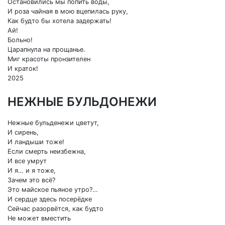
Остановились мы попить воды,
И роза чайная в мою вцепилась руку,
Как будто бы хотела задержать!
Ай!
Больно!
Царапнула на прощанье.
Миг красоты пронзителен
И краток!
2025
НЕЖНЫЕ БУЛЬДОНЕЖИ
Нежные бульденежи цветут,
И сирень,
И ландыши тоже!
Если смерть неизбежна,
И все умрут
И я… и я тоже,
Зачем это всё?
Это майское пьяное утро?…
И сердце здесь посерёдке
Сейчас разорвётся, как будто
Не может вместить