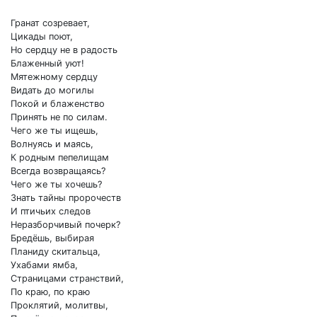
Гранат созревает,
Цикады поют,
Но сердцу не в радость
Блаженный уют!
Мятежному сердцу
Видать до могилы
Покой и блаженство
Принять не по силам.
Чего же ты ищешь,
Волнуясь и маясь,
К родным пепелищам
Всегда возвращаясь?
Чего же ты хочешь?
Знать тайны пророчеств
И птичьих следов
Неразборчивый почерк?
Бредёшь, выбирая
Планиду скитальца,
Ухабами ямба,
Страницами странствий,
По краю, по краю
Проклятий, молитвы,