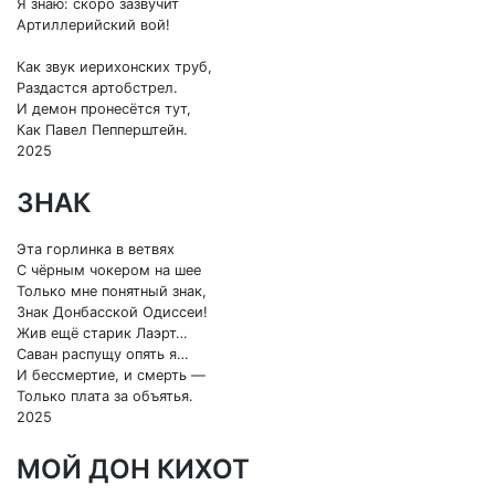
Я знаю: скоро зазвучит
Артиллерийский вой!
Как звук иерихонских труб,
Раздастся артобстрел.
И демон пронесётся тут,
Как Павел Пепперштейн.
2025
ЗНАК
Эта горлинка в ветвях
С чёрным чокером на шее
Только мне понятный знак,
Знак Донбасской Одиссеи!
Жив ещё старик Лаэрт…
Саван распущу опять я…
И бессмертие, и смерть —
Только плата за объятья.
2025
МОЙ ДОН КИХОТ