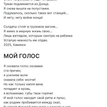
Туман поднимается из Донца.
Я снова вышла на полустанке.
Подумалось, сколько таких вот станций…
И нету, нету войне конца!
Солдаты стоят в грузовом вагоне…
Я мимо в мирную жизнь свою…
Лишь взглядом, которым смотрю на ребенка
Усталую нежность им отдаю.
2025, Каменск
МОЙ ГОЛОС
Я сковала голос оковами
ста причин,
я усилием воли
сказала себе: молчи!
Но как только капля вина
попадает в кровь,
я вспоминаю: губы твои горячи!
И мой голос находит свой ритм и пульс,
как родник пробивается между скал,
быстрой пташкой взмывает с разжатых уст,