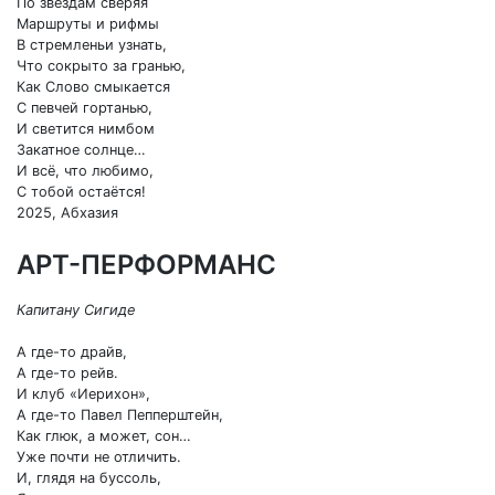
По звёздам сверяя
Маршруты и рифмы
В стремленьи узнать,
Что сокрыто за гранью,
Как Слово смыкается
С певчей гортанью,
И светится нимбом
Закатное солнце…
И всё, что любимо,
С тобой остаётся!
2025, Абхазия
АРТ-ПЕРФОРМАНС
Капитану Сигиде
А где-то драйв,
А где-то рейв.
И клуб «Иерихон»,
А где-то Павел Пепперштейн,
Как глюк, а может, сон…
Уже почти не отличить.
И, глядя на буссоль,