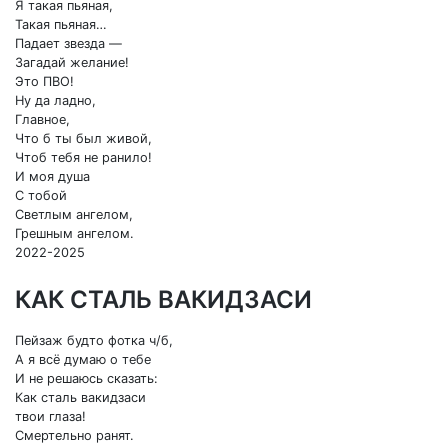
Я такая пьяная,
Такая пьяная…
Падает звезда —
Загадай желание!
Это ПВО!
Ну да ладно,
Главное,
Что б ты был живой,
Чтоб тебя не ранило!
И моя душа
С тобой
Светлым ангелом,
Грешным ангелом.
2022-2025
КАК СТАЛЬ ВАКИДЗАСИ
Пейзаж будто фотка ч/б,
А я всё думаю о тебе
И не решаюсь сказать:
Как сталь вакидзаси
твои глаза!
Смертельно ранят.