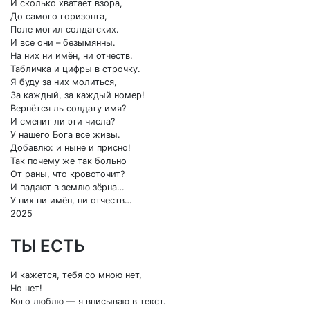
И сколько хватает взора,
До самого горизонта,
Поле могил солдатских.
И все они – безымянны.
На них ни имён, ни отчеств.
Табличка и цифры в строчку.
Я буду за них молиться,
За каждый, за каждый номер!
Вернётся ль солдату имя?
И сменит ли эти числа?
У нашего Бога все живы.
Добавлю: и ныне и присно!
Так почему же так больно
От раны, что кровоточит?
И падают в землю зёрна…
У них ни имён, ни отчеств…
2025
ТЫ ЕСТЬ
И кажется, тебя со мною нет,
Но нет!
Кого люблю — я вписываю в текст.