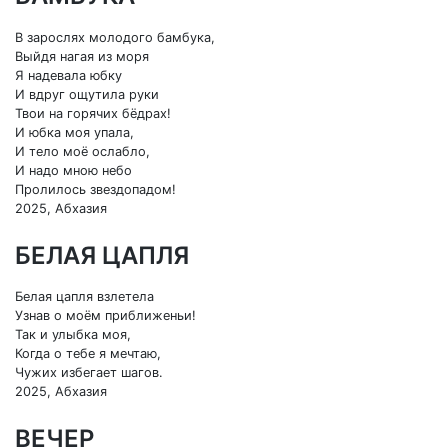
В зарослях молодого бамбука,
Выйдя нагая из моря
Я надевала юбку
И вдруг ощутила руки
Твои на горячих бёдрах!
И юбка моя упала,
И тело моё ослабло,
И надо мною небо
Пролилось звездопадом!
2025, Абхазия
БЕЛАЯ ЦАПЛЯ
Белая цапля взлетела
Узнав о моём приближеньи!
Так и улыбка моя,
Когда о тебе я мечтаю,
Чужих избегает шагов.
2025, Абхазия
ВЕЧЕР