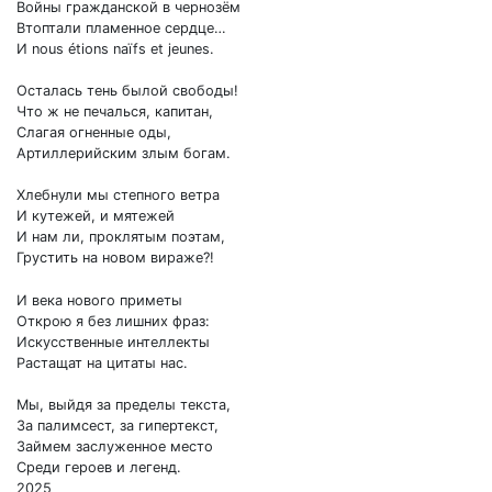
Войны гражданской в чернозём
Втоптали пламенное сердце…
И nous étions naïfs et jeunes.
Осталась тень былой свободы!
Что ж не печалься, капитан,
Слагая огненные оды,
Артиллерийским злым богам.
Хлебнули мы степного ветра
И кутежей, и мятежей
И нам ли, проклятым поэтам,
Грустить на новом вираже?!
И века нового приметы
Открою я без лишних фраз:
Искусственные интеллекты
Растащат на цитаты нас.
Мы, выйдя за пределы текста,
За палимсест, за гипертекст,
Займем заслуженное место
Среди героев и легенд.
2025