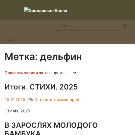
Skip
to
content
Метка:
дельфин
Показать записи за
Итоги. СТИХИ. 2025
on
25.12.2025
|
Оставить комментарий
Итоги.
СТИХИ.
СТИХИ. 2025
2025
В ЗАРОСЛЯХ МОЛОДОГО
БАМБУКА