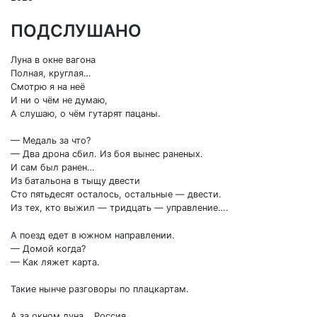
ПОДСЛУШАНО
Луна в окне вагона
Полная, круглая…
Смотрю я на неё
И ни о чём не думаю,
А слушаю, о чём гутарят пацаны.
— Медаль за что?
— Два дрона сбил. Из боя вынес раненых.
И сам был ранен…
Из батальона в тыщу двести
Сто пятьдесят осталось, остальные — двести.
Из тех, кто выжил — тридцать — управление….
А поезд едет в южном направлении.
— Домой когда?
— Как ляжет карта.
Такие нынче разговоры по плацкартам.
А за окном луна… Россия…