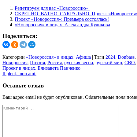
Репетируем для вас «Новороссию».
СКРЕПНО. ВАТНО. САКРАЛЬНО. Проект «Новороссия
Проект «Новороссия»: Премьера состоялась!
«Новороссия» в лицах. Александра Куликова
Поделиться:
Категории
«Новороссия» в лицах
,
Афиша
|
Тэги
2024
,
Donbass
,
Новороссия
,
Поэзия
,
Россия
,
русская весна
,
русский мир
,
СВО
Навигация
Проект в лицах. Елизавета Панченко.
Il pleut, mon ami.
по
записям
Оставьте отзыв
Ваш адрес email не будет опубликован.
Обязательные поля пом