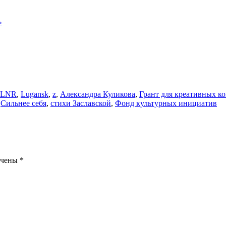
»
LNR
,
Lugansk
,
z
,
Александра Куликова
,
Грант для креативных к
,
Сильнее себя
,
стихи Заславской
,
Фонд культурных инициатив
ечены
*