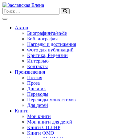
Skip
to
content
Автор
Биография/ru/en/de
Библиография
Награды и достижения
Фото для публикаций
Критика, Рецензии
Интервью
Контакты
Произведения
Поэзия
Проза
Дневник
Переводы
Переводы моих стихов
Для детей
Книги
Мои книги
Мои книги для детей
Книги СП ЛНР
Книги ФМО