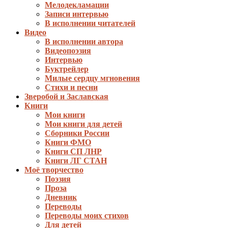
Мелодекламации
Записи интервью
В исполнении читателей
Видео
В исполнении автора
Видеопоэзия
Интервью
Буктрейлер
Милые сердцу мгновения
Стихи и песни
Зверобой и Заславская
Книги
Мои книги
Мои книги для детей
Сборники России
Книги ФМО
Книги СП ЛНР
Книги ЛГ СТАН
Моё творчество
Поэзия
Проза
Дневник
Переводы
Переводы моих стихов
Для детей