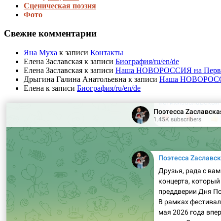
Сценическая поэзия
Фото
Свежие комментарии
Яна Муха
к записи
Контакты
Елена Заславская
к записи
Биография/ru/en/de
Елена Заславская
к записи
Наша НОВОРОССИЯ на Первом 
Дрыгина Галина Анатольевна
к записи
Наша НОВОРОССИЯ
Елена
к записи
Биография/ru/en/de