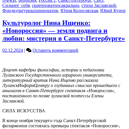
ПФКИ
,
рецензия
,
Россия 1
,
Санкт-Петербург
,
СВО
,
Сильнее_себя
,
скрепноватносакрально
,
стихи Заславской
,
Фондкультурныхинициатив
,
Юлия Колосовская
,
Юрий Купер
Культуролог Нина Ищенко:
«Новороссия» — земля подвига и
любви: мистерия в Санкт-Петербурге»
on
02.12.2024
|
Оставить комментарий
Культуролог
Нина
Ищенко:
Доцент кафедры философии, истории и педагогики
«Новороссия»
Луганского Государственного аграрного университета,
—
литературный критик Нина Ищенко рассказала
земля
ЛуганскИнформЦентру о глубинных смыслах прошедшего с
подвига
аншлагом в Санкт-Петербурге спектакля «Новороссия»,
и
поставленного по поэме луганской поэтессы Елены
любви:
Заславской.
мистерия
в
СИЛА ИСКУССТВА
Санкт-
Петербурге»
В конце ноября текущего года Санкт-Петербургской
филармонии состоялась премьера спектакля «Новороссия»,