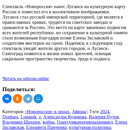
Спектакль «Новороссия» нанес Луганск на культурную карту
России и поместил его в коллективное воображаемое.
Луганск стал русской имперской территорией, где молятся в
православных храмах, трудятся на советских заводах и
сражаются за Россию. Это место на карте завоевано подвигом
всех жителей республики, но сохранение в культурной памяти
стало возможным благодаря поэме Елены Заславской и
создателям мистерии на сцене. Надеемся, в следующем году
спектакль увидят жители других городов, и Луганск-
Святоград появится в жизни новых зрителей, освещая
сакральное пространство творчества, труда и подвига.
Читать на oduvan.online
Поделиться:
Категории
«Новороссия» в лицах
,
Афиша
|
Тэги
2024
,
Donbass
,
Lugansk
,
z
,
Александра Куликова
,
Валерия Путря
,
Владимир Шахрин
,
война
,
Грантдлякреативныхкоманд
,
Елена
Заславская
,
Елизавета Панченко
,
культурная политика
,