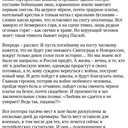
пустыми бойницами окон, израненную землю заметает
первым снегом. На актрисе чёрное, почти траурное платье,
нательный крестик и тонкая нитка с красными бусинами –
словно капли крови, что оставляют на снегу ополченцы. Всё
замерло от безмерного горя, и на сцене темно, лишь редкие
огоньки горят – как свечки в храме. Но верующий человек
знает: такая темнота бывает перед Пасхой.
Впереди – рассвет. И пусть погибшему на посту часовому
кажется, что не будет уже никакого Святограда и Новороссии,
вокруг только дикое голое поле истории… Но мы знаем: всё
было не напрасно, и Россия придёт. А жизнь – вечна, и те, кто
лёг в донбасскую землю, однажды прорастут в своих
потомках, а те, кому суждено вернуться с войны, построят
новый мир. И дети пойдут в школы, и будут благоухать липы.
Главная героиня, потеряв на войне любимого человека,
пройдя через боль и отчаяние, найдет силы сменить чёрное
платье на белое, почти свадебное. И произнести в зал
заключительные слова поэмы: «Любовь не сдается и не
умирает! Ведь так, пацаны?!»
Все полторы тысячи мест в зале были раскуплены за
несколько дней до премьеры. Часть мест оставили для
военных, в том числе для тех, кто лечится сейчас в
петербургских госпиталях. И они – похоронившие в