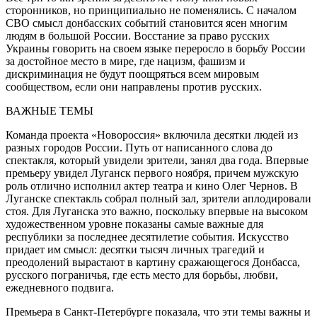
сторонников, но принципиально не поменялись. С началом
СВО смысл донбасских событий становится ясен многим
людям в большой России. Восстание за право русских
Украины говорить на своем языке переросло в борьбу России
за достойное место в мире, где нацизм, фашизм и
дискриминация не будут поощряться всем мировым
сообществом, если они направлены против русских.
ВАЖНЫЕ ТЕМЫ
Команда проекта «Новороссия» включила десятки людей из
разных городов России. Путь от написанного слова до
спектакля, который увидели зрители, занял два года. Впервые
премьеру увидел Луганск первого ноября, причем мужскую
роль отлично исполнил актер театра и кино Олег Чернов. В
Луганске спектакль собрал полный зал, зрители аплодировали
стоя. Для Луганска это важно, поскольку впервые на высоком
художественном уровне показаны самые важные для
республики за последнее десятилетие события. Искусство
придает им смысл: десятки тысяч личных трагедий и
преодолений вырастают в картину сражающегося Донбасса,
русского пограничья, где есть место для борьбы, любви,
ежедневного подвига.
Премьера в Санкт-Петербурге показала, что эти темы важны и