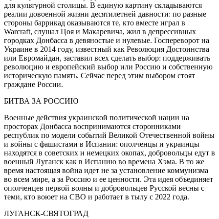
для культурной столицы. В единую картину складываются
реалии довоенной жизни десятилетней давности: по разные
стороны баррикад оказываются те, кто вместе играл в
Warcraft, слушал Цоя и Макаревича, жил в депрессивных
городках Донбасса в девяностые и нулевые. Госпереворот на
Украине в 2014 году, известный как Революция Достоинства
или Евромайдан, заставил всех сделать выбор: поддерживать
революцию и европейский выбор или Россию и собственную
историческую память. Сейчас перед этим выбором стоят
граждане России.
БИТВА ЗА РОССИЮ
Военные действия украинской политической нации на
просторах Донбасса воспринимаются сторонниками
республик по модели событий Великой Отечественной войны
и войны с фашистами в Испании: ополченцы и украинцы
находятся в советских и немецких окопах, добровольцы едут в
военный Луганск как в Испанию во времена Хэма. В то же
время настоящая война идет не за установление коммунизма
во всем мире, а за Россию и ее ценности. Эта идея объединяет
ополченцев первой волны и добровольцев Русской весны с
теми, кто воюет на СВО и работает в тылу с 2022 года.
ЛУГАНСК-СВЯТОГРАД