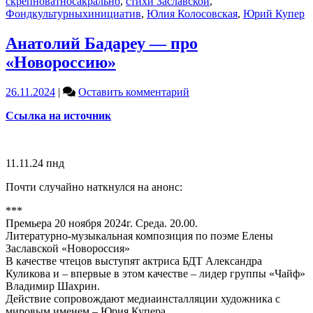
скрепноватносакрально
,
стихи Заславской
,
Фондкультурныхинициатив
,
Юлия Колосовская
,
Юрий Купер
Анатолий Бадареу — про
«Новороссию»
on
26.11.2024
|
Оставить комментарий
Анатолий
Ссылка на источник
Бадареу
—
про
«Новороссию»
11.11.24 пнд
Почти случайно наткнулся на анонс:
***
Премьера 20 ноября 2024г. Среда. 20.00.
Литературно-музыкальная композиция по поэме Елены
Заславской «Новороссия»
В качестве чтецов выступят актриса БДТ Александра
Куликова и – впервые в этом качестве – лидер группы «Чайф»
Владимир Шахрин.
Действие сопровождают медиаинсталляции художника с
мировым именем – Юрия Купера.