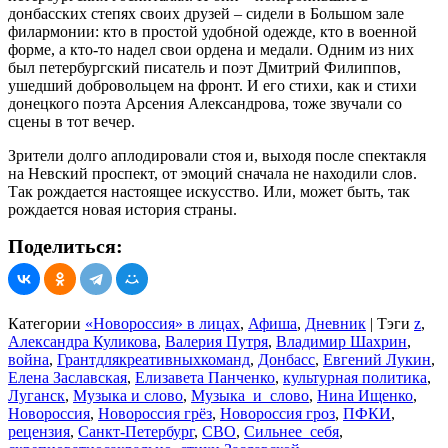
донбасских степях своих друзей – сидели в Большом зале
филармонии: кто в простой удобной одежде, кто в военной
форме, а кто-то надел свои ордена и медали. Одним из них
был петербургский писатель и поэт Дмитрий Филиппов,
ушедший добровольцем на фронт. И его стихи, как и стихи
донецкого поэта Арсения Александрова, тоже звучали со
сцены в тот вечер.
Зрители долго аплодировали стоя и, выходя после спектакля
на Невский проспект, от эмоций сначала не находили слов.
Так рождается настоящее искусство. Или, может быть, так
рождается новая история страны.
Поделиться:
Категории
«Новороссия» в лицах
,
Афиша
,
Дневник
|
Тэги
z
,
Александра Куликова
,
Валерия Путря
,
Владимир Шахрин
,
война
,
Грантдлякреативныхкоманд
,
Донбасс
,
Евгений Лукин
,
Елена Заславская
,
Елизавета Панченко
,
культурная политика
,
Луганск
,
Музыка и слово
,
Музыка_и_слово
,
Нина Ищенко
,
Новороссия
,
Новороссия грёз
,
Новороссия гроз
,
ПФКИ
,
рецензия
,
Санкт-Петербург
,
СВО
,
Сильнее_себя
,