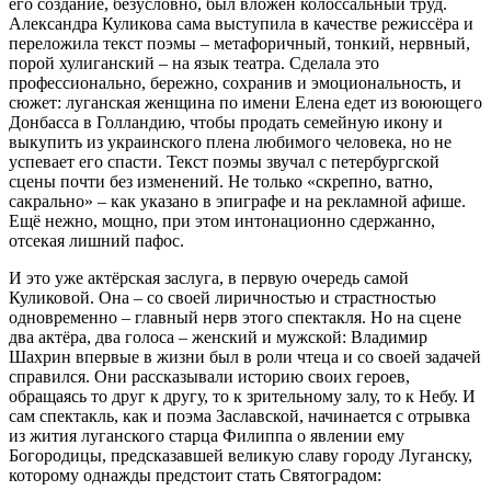
его создание, безусловно, был вложен колоссальный труд.
Александра Куликова сама выступила в качестве режиссёра и
переложила текст поэмы – метафоричный, тонкий, нервный,
порой хулиганский – на язык театра. Сделала это
профессионально, бережно, сохранив и эмоциональность, и
сюжет: луганская женщина по имени Елена едет из воюющего
Донбасса в Голландию, чтобы продать семейную икону и
выкупить из украинского плена любимого человека, но не
успевает его спасти. Текст поэмы звучал с петербургской
сцены почти без изменений. Не только «скрепно, ватно,
сакрально» – как указано в эпиграфе и на рекламной афише.
Ещё нежно, мощно, при этом интонационно сдержанно,
отсекая лишний пафос.
И это уже актёрская заслуга, в первую очередь самой
Куликовой. Она – со своей лиричностью и страстностью
одновременно – главный нерв этого спектакля. Но на сцене
два актёра, два голоса – женский и мужской: Владимир
Шахрин впервые в жизни был в роли чтеца и со своей задачей
справился. Они рассказывали историю своих героев,
обращаясь то друг к другу, то к зрительному залу, то к Небу. И
сам спектакль, как и поэма Заславской, начинается с отрывка
из жития луганского старца Филиппа о явлении ему
Богородицы, предсказавшей великую славу городу Луганску,
которому однажды предстоит стать Святоградом: