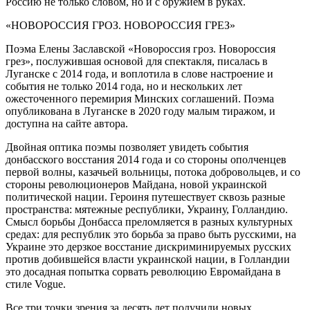
Россию не только словом, но и с оружием в руках.
«НОВОРОССИЯ ГРОЗ. НОВОРОССИЯ ГРЕЗ»
Поэма Елены Заславской «Новороссия гроз. Новороссия
грез», послужившая основой для спектакля, писалась в
Луганске с 2014 года, и воплотила в слове настроение и
события не только 2014 года, но и нескольких лет
ожесточенного перемирия Минских соглашений. Поэма
опубликована в Луганске в 2020 году малым тиражом, и
доступна на сайте автора.
Двойная оптика поэмы позволяет увидеть события
донбасского восстания 2014 года и со стороны ополченцев
первой волны, казачьей вольницы, потока добровольцев, и со
стороны революционеров Майдана, новой украинской
политической нации. Героиня путешествует сквозь разные
пространства: мятежные республики, Украину, Голландию.
Смысл борьбы Донбасса преломляется в разных культурных
средах: для республик это борьба за право быть русскими, на
Украине это дерзкое восстание дискриминируемых русских
против добившейся власти украинской нации, в Голландии
это досадная попытка сорвать революцию Евромайдана в
стиле Vogue.
Все три точки зрения за десять лет получили новых