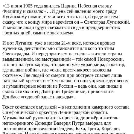
«13 июня 1905 года явилась Царица Небесная старцу
Филиппу и сказала: «…И день сей явления моего граду
Луганскому помни, и учи всех чтить его, о граде же сем
скажу, что к концу мира наречётся он – Святоград Луганский.
И многие люди будут съезжаться сюда в преддверии этих
грозных дней, сами не зная зачем».
И вот Луганск, уже в новом 21-м веке, истекая кровью
мученика, действительно становится для кого-то этим
Святоградом. И перед зрителем на сцене – жители страны
вымышленной, но выстраданной – той самой Новороссии,
что нет на гугл-картах, что давно уже «край мира, фронтир,
где дышит война», где «окна крест-накрест заклеены
скотчем». Где людей от смерти при обстреле спасает лишь
нательный крестик и «Отче наш», но они упрямо ждут весну
и гуманитарные конвои из России – ведь они, как писал в
своих стихах отец Дмитрий Трибушный, привозили в
Донбасс «годовой запас надежды».
Текст сочетался с музыкой – в исполнении камерного состава
Симфонического оркестра Ленинградской области.
Музыкальный руководитель проекта, дирижёр и житель
непокоренного Донецка Валерия Путря выбрала для
постановки произведения Генделя, Баха, Грига, Корелли,
Вивальди. И эта высокая классика, словно реквием по всем