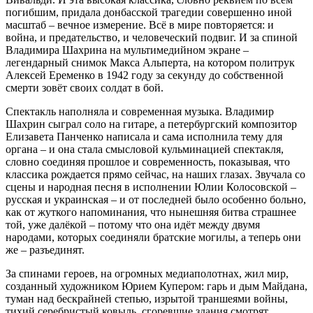
погибшим, придала донбасской трагедии совершенно иной
масштаб – вечное измерение. Всё в мире повторяется: и
война, и предательство, и человеческий подвиг. И за спиной
Владимира Шахрина на мультимедийном экране –
легендарный снимок Макса Альперта, на котором политрук
Алексей Еременко в 1942 году за секунду до собственной
смерти зовёт своих солдат в бой.
Спектакль наполняла и современная музыка. Владимир
Шахрин сыграл соло на гитаре, а петербургский композитор
Елизавета Панченко написала и сама исполнила тему для
органа – и она стала смысловой кульминацией спектакля,
словно соединяя прошлое и современность, показывая, что
классика рождается прямо сейчас, на наших глазах. Звучала со
сцены и народная песня в исполнении Юлии Колосовской –
русская и украинская – и от последней было особенно больно,
как от жуткого напоминания, что нынешняя битва страшнее
той, уже далёкой – потому что она идёт между двумя
народами, которых соединяли братские могилы, а теперь они
же – разъединят.
За спинами героев, на огромных медиаполотнах, жил мир,
созданный художником Юрием Купером: гарь и дым Майдана,
туман над бескрайней степью, изрытой траншеями войны,
тихий серебристый ковыль, сгоревшие здания смотрят