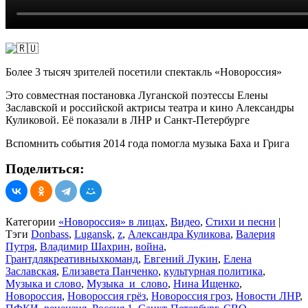
Более 3 тысяч зрителей посетили спектакль «Новороссия»
Это совместная постановка Луганской поэтессы Елены
Заславской и российской актрисы театра и кино Александры
Куликовой. Её показали в ЛНР и Санкт-Петербурге
Вспомнить события 2014 года помогла музыка Баха и Грига
Поделиться:
Категории
«Новороссия» в лицах
,
Видео
,
Стихи и песни
|
Тэги
Donbass
,
Lugansk
,
z
,
Александра Куликова
,
Валерия
Путря
,
Владимир Шахрин
,
война
,
Грантдлякреативныхкоманд
,
Евгений Лукин
,
Елена
Заславская
,
Елизавета Панченко
,
культурная политика
,
Музыка и слово
,
Музыка_и_слово
,
Нина Ищенко
,
Новороссия
,
Новороссия грёз
,
Новороссия гроз
,
Новости ЛНР
,