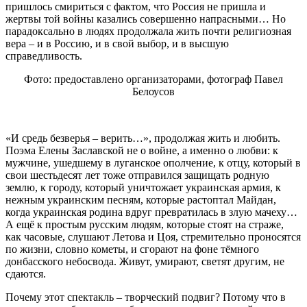
пришлось смириться с фактом, что Россия не пришла и
жертвы той войны казались совершенно напрасными… Но
парадоксально в людях продолжала жить почти религиозная
вера – и в Россию, и в свой выбор, и в высшую
справедливость.
Фото: предоставлено организаторами, фотограф Павел
Белоусов
«И средь безверья – верить…», продолжая жить и любить.
Поэма Елены Заславской не о войне, а именно о любви: к
мужчине, ушедшему в луганское ополчение, к отцу, который в
свои шестьдесят лет тоже отправился защищать родную
землю, к городу, который уничтожает украинская армия, к
нежным украинским песням, которые растоптал Майдан,
когда украинская родина вдруг превратилась в злую мачеху…
А ещё к простым русским людям, которые стоят на страже,
как часовые, слушают Летова и Цоя, стремительно проносятся
по жизни, словно кометы, и сгорают на фоне тёмного
донбасского небосвода. Живут, умирают, светят другим, не
сдаются.
Почему этот спектакль – творческий подвиг? Потому что в