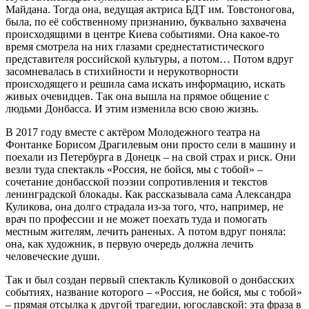
Майдана. Тогда она, ведущая актриса БДТ им. Товстоногова,
была, по её собственному признанию, буквально захвачена
происходящими в центре Киева событиями. Она какое-то
время смотрела на них глазами среднестатистического
представителя российской культуры, а потом… Потом вдруг
засомневалась в стихийности и нерукотворности
происходящего и решила сама искать информацию, искать
живых очевидцев. Так она вышла на прямое общение с
людьми Донбасса. И этим изменила всю свою жизнь.
В 2017 году вместе с актёром Молодежного театра на
Фонтанке Борисом Драгилевым они просто сели в машину и
поехали из Петербурга в Донецк – на свой страх и риск. Они
везли туда спектакль «Россия, не бойся, мы с тобой» –
сочетание донбасской поэзии сопротивления и текстов
ленинградской блокады. Как рассказывала сама Александра
Куликова, она долго страдала из-за того, что, например, не
врач по профессии и не может поехать туда и помогать
местным жителям, лечить раненых. А потом вдруг поняла:
она, как художник, в первую очередь должна лечить
человеческие души.
Так и был создан первый спектакль Куликовой о донбасских
событиях, название которого – «Россия, не бойся, мы с тобой»
– прямая отсылка к другой трагедии, югославской: эта фраза в