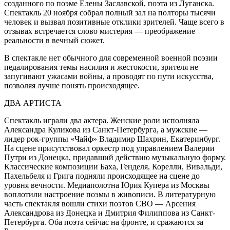
созданного по поэме Елены Заславской, поэта из Луганска.
Спектакль 20 ноября собрал полный зал на полторы тысячи
человек и вызвал позитивные отклики зрителей. Чаще всего в
отзывах встречается слово мистерия — преображение
реальности в вечный сюжет.
В спектакле нет обычного для современной военной поэзии
педалирования темы насилия и жестокости, зрителя не
запугивают ужасами войны, а проводят по пути искусства,
позволяя лучше понять происходящее.
ДВА АРТИСТА
Спектакль играли два актера. Женские роли исполняла
Александра Куликова из Санкт-Петербурга, а мужские —
лидер рок-группы «Чайф» Владимир Шахрин, Екатеринбург.
На сцене присутствовал оркестр под управлением Валерии
Путри из Донецка, придавший действию музыкальную форму.
Классические композиции Баха, Генделя, Корелли, Вивальди,
Пахельбеля и Грига подняли происходящее на сцене до
уровня вечности. Медиаполотна Юрия Купера из Москвы
воплотили настроение поэмы в живописи. В литературную
часть спектакля вошли стихи поэтов СВО — Арсения
Александрова из Донецка и Дмитрия Филиппова из Санкт-
Петербурга. Оба поэта сейчас на фронте, и сражаются за