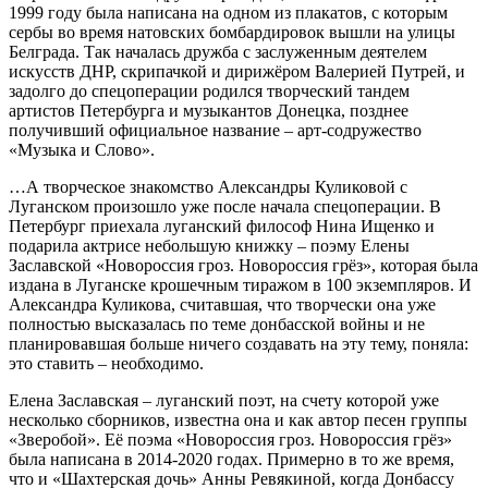
1999 году была написана на одном из плакатов, с которым
сербы во время натовских бомбардировок вышли на улицы
Белграда. Так началась дружба с заслуженным деятелем
искусств ДНР, скрипачкой и дирижёром Валерией Путрей, и
задолго до спецоперации родился творческий тандем
артистов Петербурга и музыкантов Донецка, позднее
получивший официальное название – арт-содружество
«Музыка и Слово».
…А творческое знакомство Александры Куликовой с
Луганском произошло уже после начала спецоперации. В
Петербург приехала луганский философ Нина Ищенко и
подарила актрисе небольшую книжку – поэму Елены
Заславской «Новороссия гроз. Новороссия грёз», которая была
издана в Луганске крошечным тиражом в 100 экземпляров. И
Александра Куликова, считавшая, что творчески она уже
полностью высказалась по теме донбасской войны и не
планировавшая больше ничего создавать на эту тему, поняла:
это ставить – необходимо.
Елена Заславская – луганский поэт, на счету которой уже
несколько сборников, известна она и как автор песен группы
«Зверобой». Её поэма «Новороссия гроз. Новороссия грёз»
была написана в 2014-2020 годах. Примерно в то же время,
что и «Шахтерская дочь» Анны Ревякиной, когда Донбассу