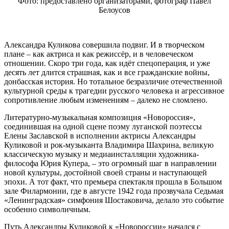
Фото: предоставлено организаторами, фотограф Павел
–
Белоусов
верить…»:
о
премьере
спектакля
Александра Куликова совершила подвиг. И в творческом
«Новороссия»
плане – как актриса и как режиссёр, и в человеческом
на
отношении. Скоро три года, как идёт спецоперация, и уже
сцене
десять лет длится страшная, как и все гражданские войны,
Большого
донбасская история. Но тотальное безразличие отечественной
зала
культурной среды к трагедии русского человека и агрессивное
Филармонии
сопротивление любым изменениям – далеко не сломлено.
им.
Д.
Литературно-музыкальная композиция «Новороссия»,
Д.
соединившая на одной сцене поэму луганской поэтессы
Шостаковича
Елены Заславской в исполнении актрисы Александры
Куликовой и рок-музыканта Владимира Шахрина, великую
классическую музыку и медиаинсталляции художника-
философа Юрия Купера, – это огромный шаг в направлении
новой культуры, достойной своей страны и наступающей
эпохи. А тот факт, что премьера спектакля прошла в Большом
зале Филармонии, где в августе 1942 года прозвучала Седьмая
«Ленинградская» симфония Шостаковича, делало это событие
особенно символичным.
Путь Александры Куликовой к «Новороссии» начался с