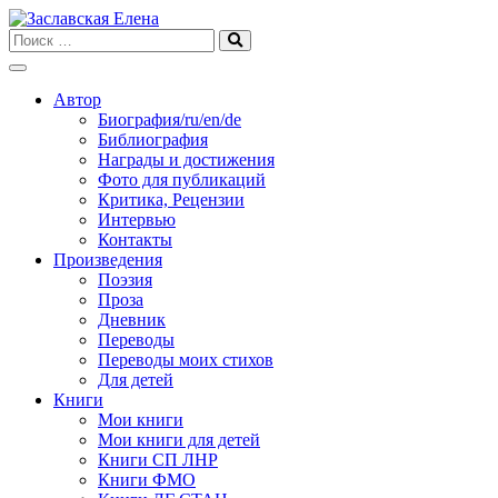
Skip
to
content
Автор
Биография/ru/en/de
Библиография
Награды и достижения
Фото для публикаций
Критика, Рецензии
Интервью
Контакты
Произведения
Поэзия
Проза
Дневник
Переводы
Переводы моих стихов
Для детей
Книги
Мои книги
Мои книги для детей
Книги СП ЛНР
Книги ФМО