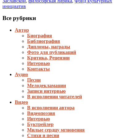
Заславской
,
философская лирика
,
Фонд культурных
инициатив
Все рубрики
Автор
Биография
Библиография
Дипломы, награды
Фото для публикаций
Критика, Рецензии
Интервью
Контакты
Аудио
Песни
Мелодекламации
Записи интервью
В исполнении читателей
Видео
В исполнении автора
Видеопоэзия
Интервью
Буктрейлер
Милые сердцу мгновения
Стихи и песни