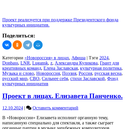
Проект реализуется при поддержке Президентского фонда
культурных инициатив.
Поделиться:
Категории
«Новороссия» в лицах
,
Афиша
|
Тэги
2024
,
Donbass
,
LNR
,
Lugansk
,
z
,
Александра Куликова
,
Грант для
креативных команд
,
Елена Заславская
,
культурная политика
,
Музыка и слово
,
Новороссия
,
Поэзия
,
Россия
,
русская весна
,
русский мир
,
СВО
,
Сильнее себя
,
стихи Заславской
,
Фонд
культурных инициатив
Проект в лицах. Елизавета Панченко.
on
12.10.2024
|
Оставить комментарий
Проект
В «Новороссии» Елизавета исполнит органную тему,
в
написанную специально для спектакля, а также сыграет
лицах.
органные партии в музыке зарубежных композиторов.
Елизавета