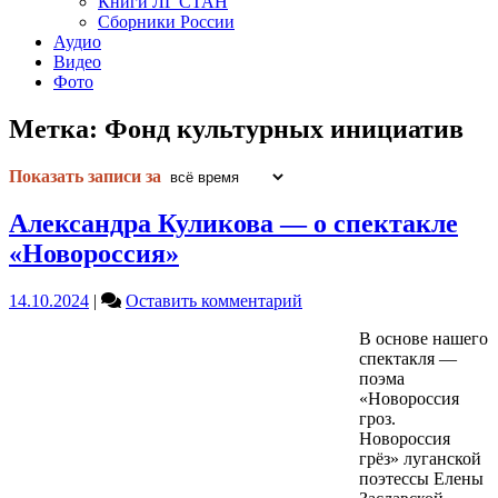
Книги ЛГ СТАН
Сборники России
Аудио
Видео
Фото
Метка:
Фонд культурных инициатив
Показать записи за
Александра Куликова — о спектакле
«Новороссия»
on
14.10.2024
|
Оставить комментарий
Александра
В основе нашего
Куликова
спектакля —
—
поэма
о
«Новороссия
спектакле
гроз.
«Новороссия»
Новороссия
грёз» луганской
поэтессы Елены