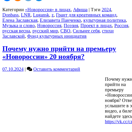
Категории
«Новороссия» в лицах
,
Афиша
|
Тэги
2024
,
Donbass
,
LNR
,
Lugansk
,
z
,
Грант для креативных команд
,
Елена Заславская
,
Елизавета Панченко
,
культурная политика
,
Музыка и слово
,
Новороссия
,
Поэзия
,
Проект в лицах
,
Россия
,
русская весна
,
русский мир
,
СВО
,
Сильнее себя
,
стихи
Заславской
,
Фонд культурных инициатив
Почему нужно прийти на премьеру
«Новороссии» 20 ноября?
on
07.10.2024
|
Оставить комментарий
Почему
Почему нуж
нужно
прийти на
прийти
премьеру
на
«Новороссии
премьеру
ноября? Отве
«Новороссии»
услышите в 
20
видео, а бил
ноября?
найдете здесь
https://vk.cc/