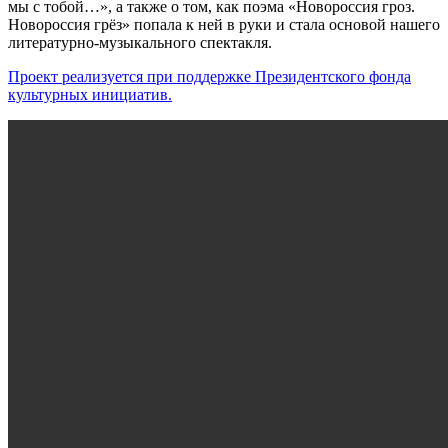
мы с тобой…», а также о том, как поэма «Новороссия гроз.
нашла
Новороссия грёз» попала к ней в руки и стала основой нашего
меня
литературно-музыкального спектакля.
и
абсолютно
Проект реализуется при поддержке Президентского фонда
взяла
культурных инициатив.
в
плен…»