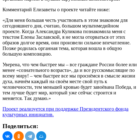
Панченко.
Комментарий Елизаветы о проекте читайте ниже:
«Для меня большая честь участвовать в этом знаковом для
сегодняшнего дня, считаю, большом мультимедийном
проекте. Когда Александра Куликова познакомила меня с
текстом Елены Заславской, я не могла оторваться от этих
образов долгое время, они произвели сильное впечатление.
Позже родилась органная тема, которая вошла в общую
большую композицию.
Уверена, что чем быстрее мы – все граждане России более или
менее «сознательного возраста», да и все русскомыслящие по
всему миру! – чем быстрее все мы проснёмся в смысле жизни
духа, начнём каждый на своём месте свой путь к
человечности, тем меньшей кровью будет завоёвана Победа, и
тем лучше будет мир, который уже сейчас строится и
меняется. Так думаю.»
Проект реализуется при поддержке Президентского фонда
культурных инициатив.
Поделиться: