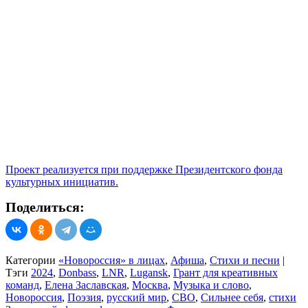
Проект реализуется при поддержке Президентского фонда
культурных инициатив.
Поделиться:
Категории
«Новороссия» в лицах
,
Афиша
,
Стихи и песни
|
Тэги
2024
,
Donbass
,
LNR
,
Lugansk
,
Грант для креативных
команд
,
Елена Заславская
,
Москва
,
Музыка и слово
,
Новороссия
,
Поэзия
,
русский мир
,
СВО
,
Сильнее себя
,
стихи