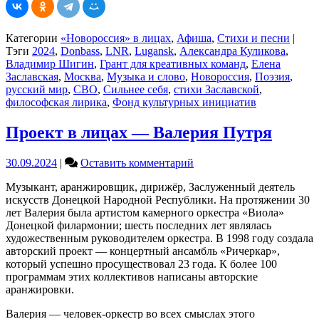
Категории
«Новороссия» в лицах
,
Афиша
,
Стихи и песни
|
Тэги
2024
,
Donbass
,
LNR
,
Lugansk
,
Александра Куликова
,
Владимир Шигин
,
Грант для креативных команд
,
Елена
Заславская
,
Москва
,
Музыка и слово
,
Новороссия
,
Поэзия
,
русский мир
,
СВО
,
Сильнее себя
,
стихи Заславской
,
философская лирика
,
Фонд культурных инициатив
Проект в лицах — Валерия Путря
on
30.09.2024
|
Оставить комментарий
Проект
Музыкант, аранжировщик, дирижёр, Заслуженный деятель
в
искусств Донецкой Народной Республики. На протяжении 30
лицах
лет Валерия была артистом камерного оркестра «Виола»
—
Донецкой филармонии; шесть последних лет являлась
Валерия
художественным руководителем оркестра. В 1998 году создала
Путря
авторский проект — концертный ансамбль «Ричеркар»,
который успешно просуществовал 23 года. К более 100
программам этих коллективов написаны авторские
аранжировки.
Валерия — человек-оркестр во всех смыслах этого