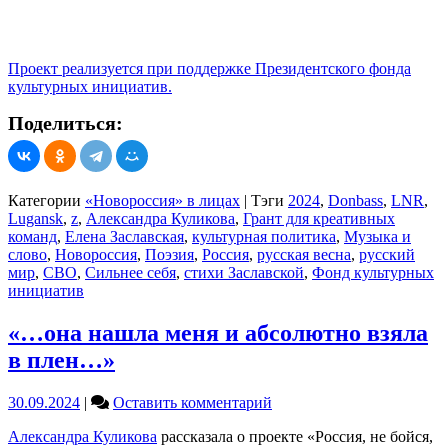
Проект реализуется при поддержке Президентского фонда
культурных инициатив.
Поделиться:
Категории
«Новороссия» в лицах
|
Тэги
2024
,
Donbass
,
LNR
,
Lugansk
,
z
,
Александра Куликова
,
Грант для креативных
команд
,
Елена Заславская
,
культурная политика
,
Музыка и
слово
,
Новороссия
,
Поэзия
,
Россия
,
русская весна
,
русский
мир
,
СВО
,
Сильнее себя
,
стихи Заславской
,
Фонд культурных
инициатив
«…она нашла меня и абсолютно взяла
в плен…»
on
30.09.2024
|
Оставить комментарий
«…
Александра Куликова
рассказала о проекте «Россия, не бойся,
она