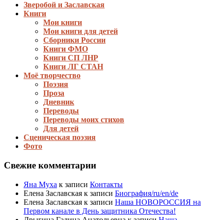
Зверобой и Заславская
Книги
Мои книги
Мои книги для детей
Сборники России
Книги ФМО
Книги СП ЛНР
Книги ЛГ СТАН
Моё творчество
Поэзия
Проза
Дневник
Переводы
Переводы моих стихов
Для детей
Сценическая поэзия
Фото
Свежие комментарии
Яна Муха
к записи
Контакты
Елена Заславская
к записи
Биография/ru/en/de
Елена Заславская
к записи
Наша НОВОРОССИЯ на
Первом канале в День защитника Отечества!
Дрыгина Галина Анатольевна
к записи
Наша