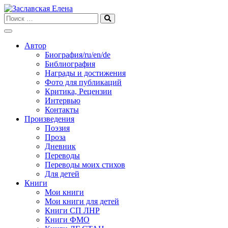
Skip
to
content
Автор
Биография/ru/en/de
Библиография
Награды и достижения
Фото для публикаций
Критика, Рецензии
Интервью
Контакты
Произведения
Поэзия
Проза
Дневник
Переводы
Переводы моих стихов
Для детей
Книги
Мои книги
Мои книги для детей
Книги СП ЛНР
Книги ФМО