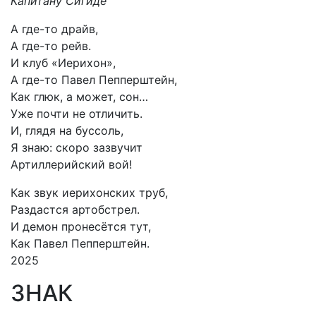
Капитану Сигиде
А где-то драйв,
А где-то рейв.
И клуб «Иерихон»,
А где-то Павел Пепперштейн,
Как глюк, а может, сон…
Уже почти не отличить.
И, глядя на буссоль,
Я знаю: скоро зазвучит
Артиллерийский вой!
Как звук иерихонских труб,
Раздастся артобстрел.
И демон пронесётся тут,
Как Павел Пепперштейн.
2025
ЗНАК