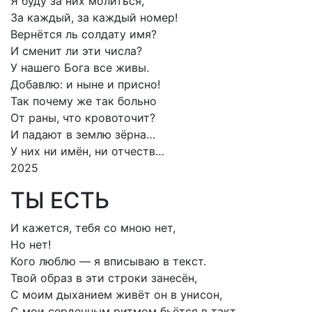
Я буду за них молиться,
За каждый, за каждый номер!
Вернётся ль солдату имя?
И сменит ли эти числа?
У нашего Бога все живы.
Добавлю: и ныне и присно!
Так почему же так больно
От раны, что кровоточит?
И падают в землю зёрна…
У них ни имён, ни отчеств…
2025
ТЫ ЕСТЬ
И кажется, тебя со мною нет,
Но нет!
Кого люблю — я вписываю в текст.
Твой образ в эти строки занесён,
С моим дыханием живёт он в унисон,
С мои сердечным ритмом бьётся в такт,