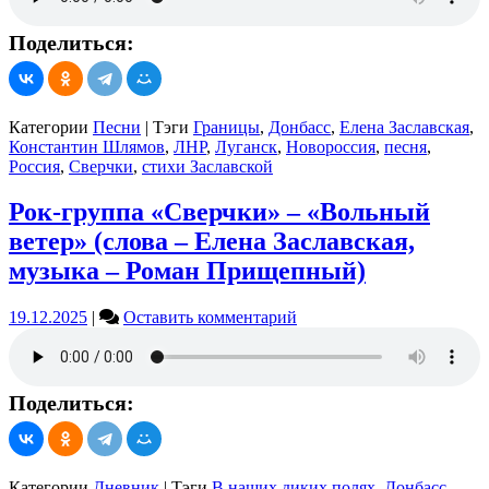
«Границы»(слова
–
Поделиться:
Елена
Заславская,
музыка
–
Категории
Песни
|
Тэги
Границы
,
Донбасс
,
Елена Заславская
,
Константин
Константин Шлямов
,
ЛНР
,
Луганск
,
Новороссия
,
песня
,
Шлямов)
Россия
,
Сверчки
,
стихи Заславской
Рок-группа «Сверчки» – «Вольный
ветер» (слова – Елена Заславская,
музыка – Роман Прищепный)
on
19.12.2025
|
Оставить комментарий
Рок-
группа
«Сверчки»
–
Поделиться:
«Вольный
ветер»
(слова
–
Категории
Дневник
|
Тэги
В наших диких полях
,
Донбасс
,