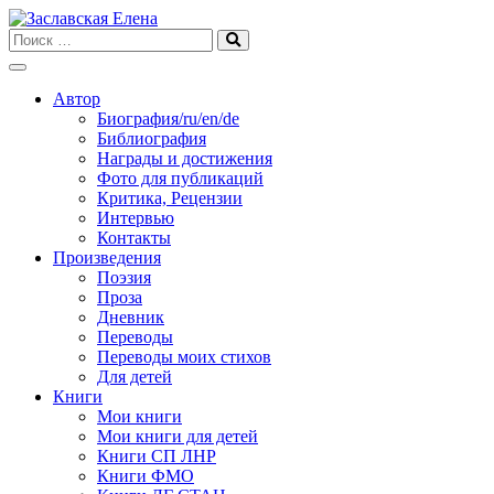
Skip
to
content
Автор
Биография/ru/en/de
Библиография
Награды и достижения
Фото для публикаций
Критика, Рецензии
Интервью
Контакты
Произведения
Поэзия
Проза
Дневник
Переводы
Переводы моих стихов
Для детей
Книги
Мои книги
Мои книги для детей
Книги СП ЛНР
Книги ФМО