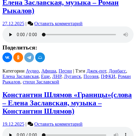
Елена Заславская, музыка – Роман
Рыкалов)
on
27.12.2025
|
Оставить комментарий
Группа
«ЕЩЁ»
—
Джек-
Поделиться:
пот
(слова
–
Елена
Категории
Аудио
,
Афиша
,
Песни
|
Тэги
Джек-пот
,
Донбасс
,
Заславская,
Елена Заславская
,
Еще
,
ЛНР
,
Луганск
,
Поэзия
,
ПФКИ
,
Роман
музыка
Рыкалов
,
стихи Заславской
–
Роман
Константин Шлямов «Границы»(слова
Рыкалов)
– Елена Заславская, музыка –
Константин Шлямов)
on
19.12.2025
|
Оставить комментарий
Константин
Шлямов