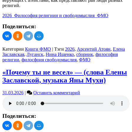
верующих с атеистами, как представляют рай люди разных
религий.
2026_Философия религиии и свободомыслия_ФМО
Поделиться:
Категории
Книги ФМО
|
Тэги
2026
,
Арсентий Атоян
,
Елена
Заславская
,
Луганск
,
Нина Ищенко
,
сборник
,
философия
религии
,
филосфоия свободомыслия
,
ФМО
«Почему ты не весел» — (слова Елены
Заславской, музыка Яны Мухи)
on
31.03.2026
|
Оставить комментарий
«Почему
ты
не
весел»
Поделиться:
—
(слова
Елены