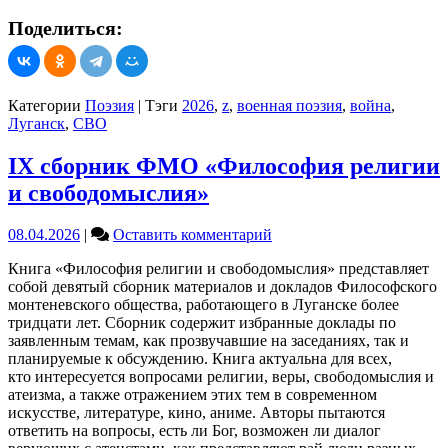
Поделиться:
Категории
Поэзия
|
Тэги
2026
,
z
,
военная поэзия
,
война
,
Луганск
,
СВО
IX сборник ФМО «Философия религии
и свободомыслия»
on
08.04.2026
|
Оставить комментарий
IX
Книга «Философия религии и свободомыслия» представляет
сборник
собой девятый сборник материалов и докладов Философского
ФМО
монтеневского общества, работающего в Луганске более
«Философия
тридцати лет. Сборник содержит избранные доклады по
религии
заявленным темам, как прозвучавшие на заседаниях, так и
и
планируемые к обсуждению. Книга актуальна для всех,
свободомыслия»
кто интересуется вопросами религии, веры, свободомыслия и
атеизма, а также отражением этих тем в современном
искусстве, литературе, кино, аниме. Авторы пытаются
ответить на вопросы, есть ли Бог, возможен ли диалог