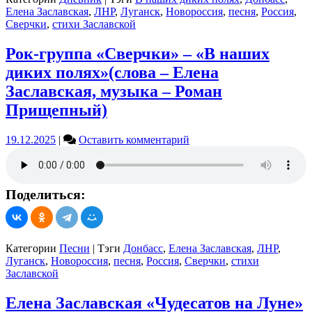
Елена
Елена Заславская
,
ЛНР
,
Луганск
,
Новороссия
,
песня
,
Россия
,
Заславская,
Сверчки
,
стихи Заславской
музыка
–
Рок-группа «Сверчки» – «В наших
Роман
Прищепный)
диких полях»(слова – Елена
Заславская, музыка – Роман
Прищепный)
on
19.12.2025
|
Оставить комментарий
Рок-
группа
«Сверчки»
–
Поделиться:
«В
наших
диких
полях»(слова
Категории
Песни
|
Тэги
Донбасс
,
Елена Заславская
,
ЛНР
,
–
Луганск
,
Новороссия
,
песня
,
Россия
,
Сверчки
,
стихи
Елена
Заславской
Заславская,
музыка
Елена Заславская «Чудесатов на Луне»
–