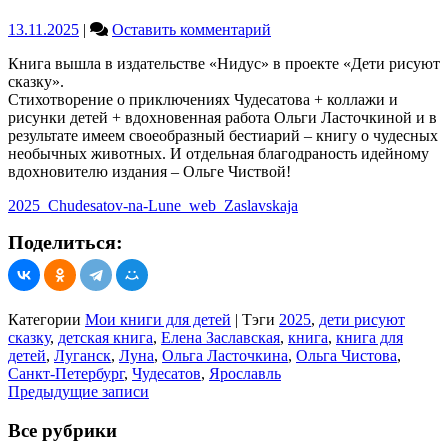
Роман
Прищепный)
on
13.11.2025
|
Оставить комментарий
Елена
Книга вышла в издательстве «Нидус» в проекте «Дети рисуют
Заславская
сказку».
«Чудесатов
Стихотворение о приключениях Чудесатова + коллажи и
на
рисунки детей + вдохновенная работа Ольги Ласточкиной и в
Луне»
результате имеем своеобразный бестиарий – книгу о чудесных
необычных животных. И отдельная благодраность идейному
вдохновителю издания – Ольге Чиствой!
2025_Chudesatov-na-Lune_web_Zaslavskaja
Поделиться:
Категории
Мои книги для детей
|
Тэги
2025
,
дети рисуют
сказку
,
детская книга
,
Елена Заславская
,
книга
,
книга для
детей
,
Луганск
,
Луна
,
Ольга Ласточкина
,
Ольга Чистова
,
Санкт-Петербург
,
Чудесатов
,
Ярославль
Навигация
Предыдущие записи
по
Все рубрики