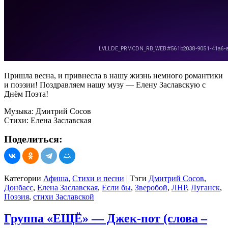
Пришла весна, и привнесла в нашу жизнь немного романтики
и поэзии! Поздравляем нашу музу — Елену Заславскую с
Днём Поэта!
Музыка: Дмитрий Сосов
Стихи: Елена Заславская
Поделиться:
Категории
Афиша
,
Стихи и песни
|
Тэги
Дмитрий Сосов
,
Донбасс
,
Елена Заславская
,
Если бы
,
Зверобой
,
ЛНР
,
Луганск
,
Поэзия
,
стихи Заславской
Группа «ЕЩЁ» — Джек-пот (слова –