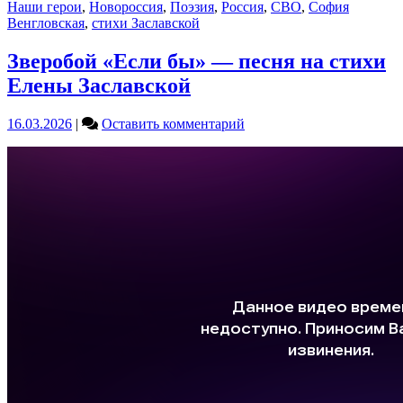
Наши герои
,
Новороссия
,
Поэзия
,
Россия
,
СВО
,
София
Венгловская
,
стихи Заславской
Зверобой «Если бы» — песня на стихи
Елены Заславской
on
16.03.2026
|
Оставить комментарий
Зверобой
«Если
бы»
—
песня
на
стихи
Елены
Заславской