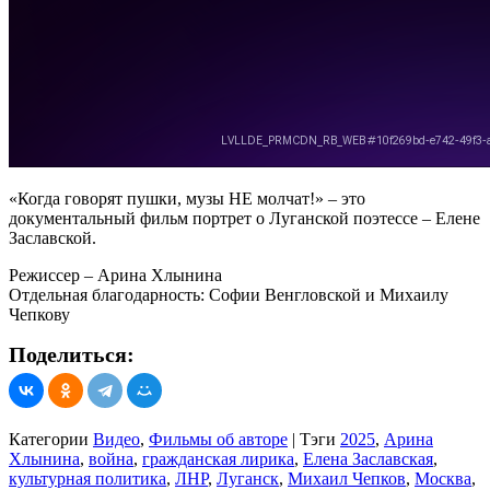
«Когда говорят пушки, музы НЕ молчат!» – это
документальный фильм портрет о Луганской поэтессе – Елене
Заславской.
Режиссер – Арина Хлынина
Отдельная благодарность: Софии Венгловской и Михаилу
Чепкову
Поделиться:
Категории
Видео
,
Фильмы об авторе
|
Тэги
2025
,
Арина
Хлынина
,
война
,
гражданская лирика
,
Елена Заславская
,
культурная политика
,
ЛНР
,
Луганск
,
Михаил Чепков
,
Москва
,