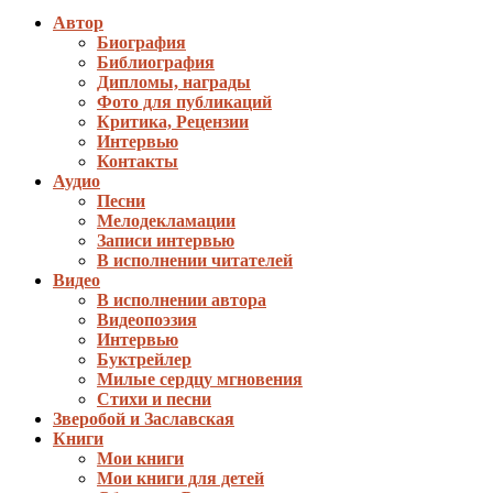
записям
Автор
Биография
Библиография
Дипломы, награды
Фото для публикаций
Критика, Рецензии
Интервью
Контакты
Аудио
Песни
Мелодекламации
Записи интервью
В исполнении читателей
Видео
В исполнении автора
Видеопоэзия
Интервью
Буктрейлер
Милые сердцу мгновения
Стихи и песни
Зверобой и Заславская
Книги
Мои книги
Мои книги для детей