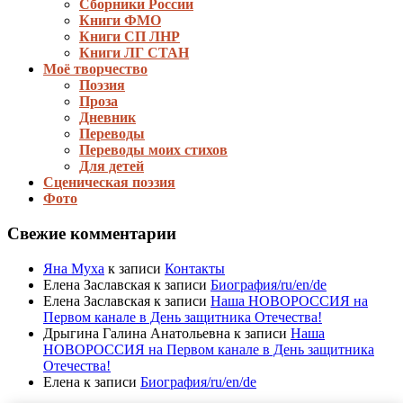
Сборники России
Книги ФМО
Книги СП ЛНР
Книги ЛГ СТАН
Моё творчество
Поэзия
Проза
Дневник
Переводы
Переводы моих стихов
Для детей
Сценическая поэзия
Фото
Свежие комментарии
Яна Муха
к записи
Контакты
Елена Заславская
к записи
Биография/ru/en/de
Елена Заславская
к записи
Наша НОВОРОССИЯ на
Первом канале в День защитника Отечества!
Дрыгина Галина Анатольевна
к записи
Наша
НОВОРОССИЯ на Первом канале в День защитника
Отечества!
Елена
к записи
Биография/ru/en/de