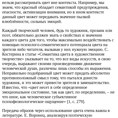
нельзя рассматривать цвет вне контекста. Например, мы
знаем, что красный обладает семантикой предупреждения,
опасности, активизации внимания, но в ином контексте
данный цвет может передавать значение пылкой
влюблённости, сильных эмоций.
Каждый творческий человек, будь то художник, прозаик или
поэт, обязательно должен знать о свойствах и значении
каждого цвета для того, чтобы максимально воздействовать с
помощью психолого-семантического потенциала цвета на
зрителя либо читателя, вызывая у них нужную эмоцию. С.
Костерина в статье «Семантика цвета в художественном
творчестве» указывает на то, что все виды искусств, в свою
очередь, выражают своими произведениями движение
человеческой души, различны лишь способы их выражения.
Неправильно подобранный цвет может придать абсолютно
противоположный смысл тому, что пытался донести
художник, и это может привести зрителя в замешательство.
Известно, что «цвет несет в себе определенное
эмоциональное состояние, так как цвет, по определению, – не
что иное, как человеческое субъективное
психофизиологическое ощущение» [1, с. 279].
Передача образов через использование цвета очень важна в
литературе. Е. Воронец, анализируя поэтическую