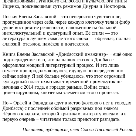
предисловиями луганского философа и культуролога Нины
Ищенко, поясняющими суть режимов Диурна и Ноктюрна.
Поэзия Елены Заславской – это невероятно чувственное,
пропущенное через себя, через каждую клеточку тела и фибр
души восприятие реальности, наложенное на большой
интеллектуальный и культурный опыт. Её стихи — это
литература в лучшем смысле этого слова — образная, полная
аллюзий, отсылок, намёков и подтекстов.
Книга Елены Заславской «Донбасский имажинэр» – ещё одно
подтверждение того, что на наших глазах в Донбассе
оформился мощный литературный процесс. И это лишь
отчасти про продолжающуюся, идущую непосредственно
сейчас войну. Я всё больше убеждаюсь, что этот огромный
культурный пласт охватывает временной промежуток не
начиная с 2014 года, а гораздо раньше. Война стала
цементирующим, ключевым элементом этого процесса.
Но – Орфей и Эвридика едут в метро (которого нет в городах
Донбасса) с последней обоймой разрывных под знаком
Чёрного квадрата, который критикам, литературоведам, а в
первую очередь – читателям только предстоит разгадать.
Писатель, публицист, член Союза Писателей России