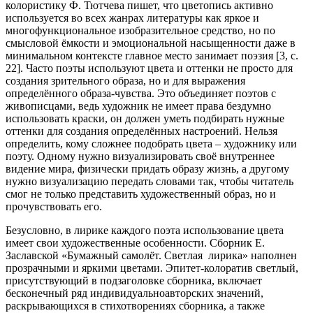
колористику Ф. Тютчева пишет, что цветопись активно
используется во всех жанрах литературы как яркое и
многофункциональное изобразительное средство, но по
смысловой ёмкости и эмоциональной насыщенности даже в
минимальном контексте главное место занимает поэзия [3, с.
22]. Часто поэты используют цвета и оттенки не просто для
создания зрительного образа, но и для выражения
определённого образа-чувства. Это объединяет поэтов с
живописцами, ведь художник не имеет права бездумно
использовать краски, он должен уметь подбирать нужные
оттенки для создания определённых настроений. Нельзя
определить, кому сложнее подобрать цвета – художнику или
поэту. Одному нужно визуализировать своё внутреннее
видение мира, физически придать образу жизнь, а другому
нужно визуализацию передать словами так, чтобы читатель
смог не только представить художественный образ, но и
прочувствовать его.
Безусловно, в лирике каждого поэта использование цвета
имеет свои художественные особенности. Сборник Е.
Заславской «Бумажный самолёт. Светлая лирика» наполнен
прозрачными и яркими цветами. Эпитет-колоратив светлый,
присутствующий в подзаголовке сборника, включает
бесконечный ряд индивидуальноавторских значений,
раскрывающихся в стихотворениях сборника, а также