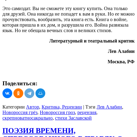
Это самиздат. Вы не сможете эту книгу купить. Она только
для друзей. Она никогда не попадет к вам в руки. Но ее можно
прочувствовать, вообразить, эта книга есть. Книга о войне,
которая пришла в их дом, и разрушила его. Война развязала
язык. Но не обещала вечных слов и великих стихов.
Литературный и театральный критик
Лев Алабин
Москва, РФ
Поделиться:
Категории
Автор
,
Критика, Рецензии
|
Тэги
Лев Алабин
,
Новороссия грёз
,
Новороссия гроз
,
рецензия
,
скрепноватносакрально
,
стихи Заславской
ПОЭЗИЯ ВРЕМЕНИ,