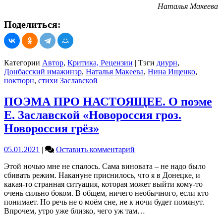
Наталья Макеева
Поделиться:
Категории
Автор
,
Критика, Рецензии
|
Тэги
диурн
,
Донбасский имажинэр
,
Наталья Макеева
,
Нина Ищенко
,
ноктюрн
,
стихи Заславской
ПОЭМА ПРО НАСТОЯЩЕЕ. О поэме
Е. Заславской «Новороссия гроз.
Новороссия грёз»
on
05.01.2021
|
Оставить комментарий
ПОЭМА
Этой ночью мне не спалось. Сама виновата – не надо было
ПРО
сбивать режим. Накануне приснилось, что я в Донецке, и
НАСТОЯЩЕЕ.
какая-то странная ситуация, которая может выйти кому-то
О
очень сильно боком. В общем, ничего необычного, если кто
поэме
понимает. Но речь не о моём сне, не к ночи будет помянут.
Е.
Впрочем, утро уже близко, чего уж там…
Заславской
«Новороссия