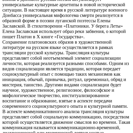
универсальные культурные архетипы в новой исторической
У
ситуации. В настоящее время в русской литературе военного
берега
Донбасса универсальная мифологема смерти реализуется в
Леты»
образной форме в поэзии луганской поэтессы Елены
Заславской. В стихотворении «Платоники. У берега Леты»
Елена Заславская использует образ реки забвения, о которой
пишет Платон в Х книге «Государства».
Сохранение платоновских образов в художественной
литературе на русском языке осуществляется в рамках
трансляции русской культуры. Трансляция культуры
представляет собой неотъемлемый элемент социализации
личности, которая реализуется разными способами. Одним из
видов социализации является традиции, которая передает
социокультурный опыт с помощью таких механизмов как
инициация, обычай, привычка, ритуал, церемониал, обряд и
мистерия, таинство. Другими видами социализации будет
научное, художественное, религиозное, философское и
мифологическое творчество, институализированное
воспитание и образование, взятые в аспекте передачи
современного социокультурного опыта и культурной памяти.
В аспекте коммуникативного анализа трансляция культуры
представляет собой социальную коммуникацию, посредством
которой осуществляется движение смыслов во времени. Такая
коммуникация называется коммуникационно-временной,
диахронической или мнемической деятельностью.