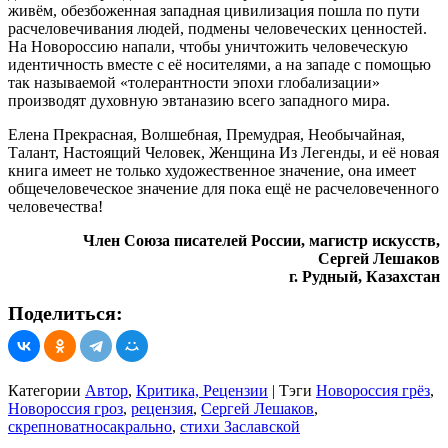
живём, обезбоженная западная цивилизация пошла по пути
расчеловечивания людей, подмены человеческих ценностей.
На Новороссию напали, чтобы уничтожить человеческую
идентичность вместе с её носителями, а на западе с помощью
так называемой «толерантности эпохи глобализации»
производят духовную эвтаназию всего западного мира.
Елена Прекрасная, Волшебная, Премудрая, Необычайная,
Талант, Настоящий Человек, Женщина Из Легенды, и её новая
книга имеет не только художественное значение, она имеет
общечеловеческое значение для пока ещё не расчеловеченного
человечества!
Член Союза писателей России, магистр искусств,
Сергей Лешаков
г. Рудный, Казахстан
Поделиться:
Категории
Автор
,
Критика, Рецензии
|
Тэги
Новороссия грёз
,
Новороссия гроз
,
рецензия
,
Сергей Лешаков
,
скрепноватносакрально
,
стихи Заславской