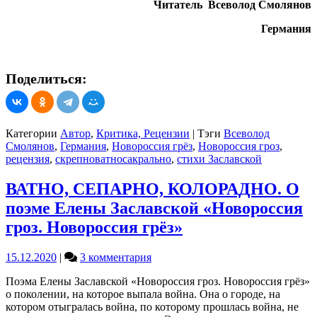
Читатель Всеволод Смолянов
Германия
Поделиться:
Категории
Автор
,
Критика, Рецензии
|
Тэги
Всеволод
Смолянов
,
Германия
,
Новороссия грёз
,
Новороссия гроз
,
рецензия
,
скрепноватносакрально
,
стихи Заславской
ВАТНО, СЕПАРНО, КОЛОРАДНО. О
поэме Елены Заславской «Новороссия
гроз. Новороссия грёз»
к
15.12.2020
|
3 комментария
записи
Поэма Елены Заславской «Новороссия гроз. Новороссия грёз»
ВАТНО,
о поколении, на которое выпала война. Она о городе, на
СЕПАРНО,
котором отыгралась война, по которому прошлась война, не
КОЛОРАДНО.