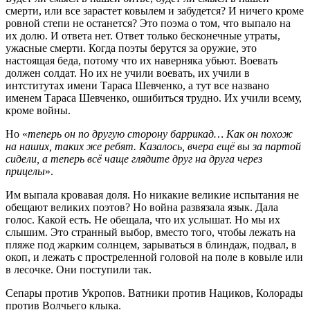
смерти, или все зарастет ковылем и забудется? И ничего кроме
ровной степи не останется? Это поэма о том, что выпало на
их долю. И ответа нет. Ответ только бесконечные утраты,
ужасные смерти. Когда поэты берутся за оружие, это
настоящая беда, потому что их наверняка убьют. Воевать
должен солдат. Но их не учили воевать, их учили в
интститутах имени Тараса Шевченко, а тут все названо
именем Тараса Шевченко, ошибиться трудно. Их учили всему,
кроме войны.
Но «
теперь он по другую сторону баррикад… Как он похож
на наших, таких же ребят. Казалось, вчера ещё вы за партой
сидели, а теперь всё чаще глядите друг на друга через
прицелы
».
Им выпала кровавая доля. Но никакие великие испытания не
обещают великих поэтов? Но война развязала язык. Дала
голос. Какой есть. Не обещала, что их услышат. Но мы их
слышим. Это странный выбор, вместо того, чтобы лежать на
пляже под жарким солнцем, зарываться в блиндаж, подвал, в
окоп, и лежать с простреленной головой на поле в ковыле или
в лесочке. Они поступили так.
Сепары против Укропов. Ватники против Нациков, Колорады
против Волчьего клыка.