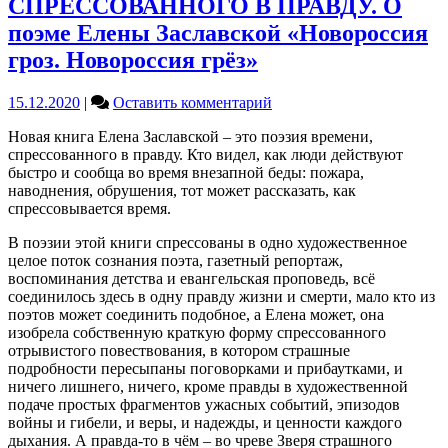
СПРЕССОВАННОГО В ПРАВДУ. О
поэме Елены Заславской «Новороссия
гроз. Новороссия грёз»
on
15.12.2020
|
Оставить комментарий
ПОЭЗИЯ
Новая книга Елена Заславской – это поэзия времени,
ВРЕМЕНИ,
спрессованного в правду. Кто видел, как люди действуют
СПРЕССОВАННОГО
быстро и сообща во время внезапной беды: пожара,
В
наводнения, обрушения, тот может рассказать, как
ПРАВДУ.
спрессовывается время.
О
поэме
В поэзии этой книги спрессованы в одно художественное
Елены
целое поток сознания поэта, газетный репортаж,
Заславской
воспоминания детства и евангельская проповедь, всё
«Новороссия
соединилось здесь в одну правду жизни и смерти, мало кто из
гроз.
поэтов может соединить подобное, а Елена может, она
Новороссия
изобрела собственную краткую форму спрессованного
грёз»
отрывистого повествования, в котором страшные
подробности пересыпаны поговорками и прибаутками, и
ничего лишнего, ничего, кроме правды в художественной
подаче простых фрагментов ужасных событий, эпизодов
войны и гибели, и веры, и надежды, и ценности каждого
дыхания. А правда-то в чём – во чреве Зверя страшного