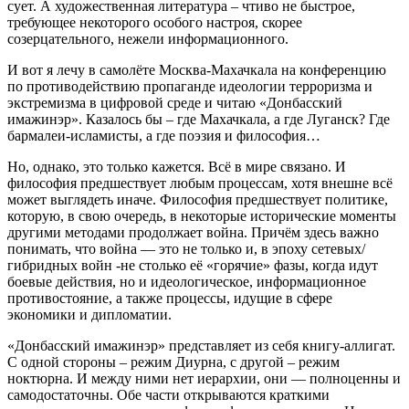
сует. А художественная литература – чтиво не быстрое,
последней
требующее некоторого особого настроя, скорее
обоймой
созерцательного, нежели информационного.
разрывных
И вот я лечу в самолёте Москва-Махачкала на конференцию
по противодействию пропаганде идеологии терроризма и
экстремизма в цифровой среде и читаю «Донбасский
имажинэр». Казалось бы – где Махачкала, а где Луганск? Где
бармалеи-исламисты, а где поэзия и философия…
Но, однако, это только кажется. Всё в мире связано. И
философия предшествует любым процессам, хотя внешне всё
может выглядеть иначе. Философия предшествует политике,
которую, в свою очередь, в некоторые исторические моменты
другими методами продолжает война. Причём здесь важно
понимать, что война — это не только и, в эпоху сетевых/
гибридных войн -не столько её «горячие» фазы, когда идут
боевые действия, но и идеологическое, информационное
противостояние, а также процессы, идущие в сфере
экономики и дипломатии.
«Донбасский имажинэр» представляет из себя книгу-аллигат.
С одной стороны – режим Диурна, с другой – режим
ноктюрна. И между ними нет иерархии, они — полноценны и
самодостаточны. Обе части открываются краткими