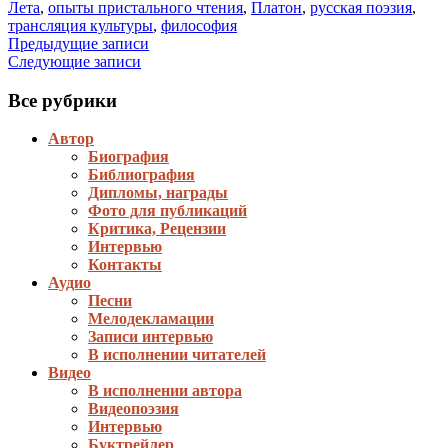
Лета
,
опыты пристального чтения
,
Платон
,
русская поэзия
,
трансляция культуры
,
философия
Навигация
Предыдущие записи
Следующие записи
по
записям
Все рубрики
Автор
Биография
Библиография
Дипломы, награды
Фото для публикаций
Критика, Рецензии
Интервью
Контакты
Аудио
Песни
Мелодекламации
Записи интервью
В исполнении читателей
Видео
В исполнении автора
Видеопоэзия
Интервью
Буктрейлер