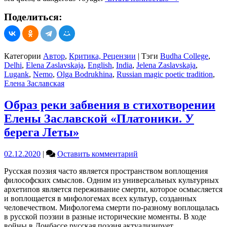
Поделиться:
Категории
Автор
,
Критика, Рецензии
|
Тэги
Budha College
,
Delhi
,
Elena Zaslavskaja
,
English
,
India
,
Jelena Zaslavskaja
,
Lugank
,
Nemo
,
Olga Bodrukhina
,
Russian magic poetic tradition
,
Елена Заславская
Образ реки забвения в стихотворении
Елены Заславской «Платоники. У
берега Леты»
on
02.12.2020
|
Оставить комментарий
Образ
Русская поэзия часто является пространством воплощения
реки
философских смыслов. Одним из универсальных культурных
забвения
архетипов является переживание смерти, которое осмысляется
в
и воплощается в мифологемах всех культур, созданных
стихотворении
человечеством. Мифологема смерти по-разному воплощалась
Елены
в русской поэзии в разные исторические моменты. В ходе
Заславской
войны в Донбассе русская поэзия актуализирует
«Платоники.