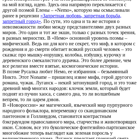
на мой взгляд, идею. Здесь она напрямую перекликается с
ПАРТИЗАНСКОЕ
другой поэмой Елены – «Nemo», которую мы осмысливали
МНОГОБОЖИЕ
ранее в рецензии
«Запретная любовь, запретная борьба,
У
запретный город»
. По сути, это одна и та же история о
ПОДНОЖИЯ
невозможности любви между представителями двух разных
ПРАВОСЛАВНОГО
миров. Это один и тот же экшн, только с разных точек зрения,
ХРАМА
в разных мерностях. В «Немо» основной уровень поэмы –
мифический. Ведь ни для кого не секрет, что миф, в котором с
рождения и до смерти обитает всякий русский человек – это
сказка: про мышку-норушку, колобка, избушку, курочку и
деревенского смекалистого дурачка. Это более древние, чем
все религии вместе взятые, космогонические истории.
В поэме Русалка любит Немо, ее избранник – безымянный
Никто. Этот Noname – пришелец извне мифа, герой другого
романа, чужак. Луганск – некий затонувший город, и это тоже
древний миф многих народов: клочок земли, который будет
поднят из пучин хаоса, с самого дна, то ли волшебным
вепрем, то ли царем дэвов.
В «Новороссии» же магический, языческий мир пурпурного
народного фольклора, вперемешку со скандинавским
пантеоном и Голливудом, становится контрастным
бэкграундом православного мира, старчества и животворящих
икон. Словом, все это буколическое фэнтезийно-партизанское
многобожие теперь выглядит как зеленая поросль у
величественного храма. Луганск предстает границей света,