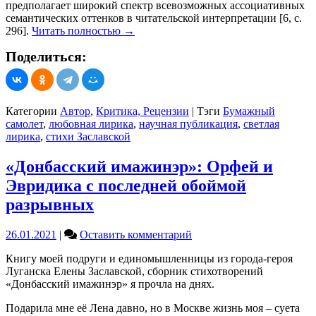
предполагает широкий спектр всевозможных ассоциативных
семантических оттенков в читательской интерпретации [6, с.
296].
Читать полностью
→
Поделиться:
Категории
Автор
,
Критика, Рецензии
|
Тэги
Бумажный
самолет
,
любовная лирика
,
научная публикация
,
светлая
лирика
,
стихи Заславской
«Донбасский имажинэр»: Орфей и
Эвридика с последней обоймой
разрывных
on
26.01.2021
|
Оставить комментарий
«Донбасский
Книгу моей подруги и единомышленницы из города-героя
имажинэр»:
Луганска Елены Заславской, сборник стихотворений
Орфей
«Донбасский имажинэр» я прочла на днях.
и
Эвридика
Подарила мне её Лена давно, но в Москве жизнь моя – суета
с