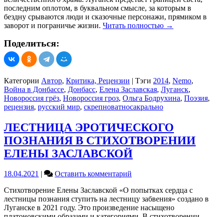
последним оплотом, в буквальном смысле, за которым в
бездну срываются люди и сказочные персонажи, прямиком в
заворот и пограничье жизни.
Читать полностью
→
Поделиться:
Категории
Автор
,
Критика, Рецензии
|
Тэги
2014
,
Nemo
,
Война в Донбассе
,
Донбасс
,
Елена Заславская
,
Луганск
,
Новороссия грёз
,
Новороссия гроз
,
Ольга Бодрухина
,
Поэзия
,
рецензия
,
русский мир
,
скрепноватносакрально
ЛЕСТНИЦА ЭРОТИЧЕСКОГО
ПОЗНАНИЯ В СТИХОТВОРЕНИИ
ЕЛЕНЫ ЗАСЛАВСКОЙ
on
18.04.2021
|
Оставить комментарий
ЛЕСТНИЦА
Стихотворение Елены Заславской «О попытках сердца с
ЭРОТИЧЕСКОГО
лестницы познания ступить на лестницу забвения» создано в
ПОЗНАНИЯ
Луганске в 2021 году. Это произведение насыщено
В
платоновскими образами и категориями. В стихотворении
СТИХОТВОРЕНИИ