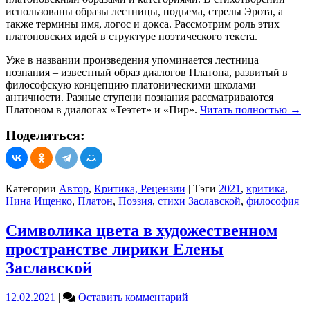
использованы образы лестницы, подъема, стрелы Эрота, а
ЕЛЕНЫ
также термины имя, логос и докса. Рассмотрим роль этих
ЗАСЛАВСКОЙ
платоновских идей в структуре поэтического текста.
Уже в названии произведения упоминается лестница
познания – известный образ диалогов Платона, развитый в
философскую концепцию платоническими школами
античности. Разные ступени познания рассматриваются
Платоном в диалогах «Теэтет» и «Пир».
Читать полностью
→
Поделиться:
Категории
Автор
,
Критика, Рецензии
|
Тэги
2021
,
критика
,
Нина Ищенко
,
Платон
,
Поэзия
,
стихи Заславской
,
философия
Символика цвета в художественном
пространстве лирики Елены
Заславской
on
12.02.2021
|
Оставить комментарий
Символика