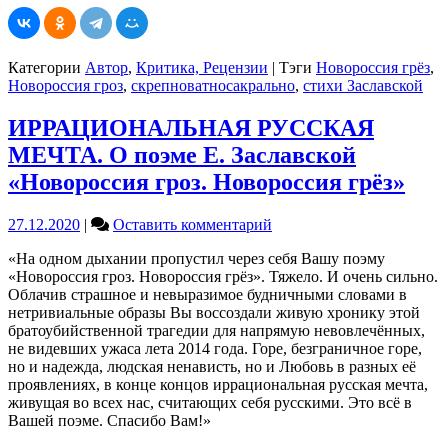
Категории
Автор
,
Критика, Рецензии
|
Тэги
Новороссия грёз
,
Новороссия гроз
,
скрепноватносакрально
,
стихи Заславской
ИРРАЦИОНАЛЬНАЯ РУССКАЯ
МЕЧТА. О поэме Е. Заславской
«Новороссия гроз. Новороссия грёз»
on
27.12.2020
|
Оставить комментарий
ИРРАЦИОНАЛЬНАЯ
«На одном дыхании пропустил через себя Вашу поэму
РУССКАЯ
«Новороссия гроз. Новороссия грёз». Тяжело. И очень сильно.
МЕЧТА.
Облачив страшное и невыразимое будничными словами в
О
нетривиальные образы Вы воссоздали живую хронику этой
поэме
братоубийственной трагедии для напрямую невовлечённых,
Е.
не видевших ужаса лета 2014 года. Горе, безграничное горе,
Заславской
но и надежда, людская ненависть, но и Любовь в разных её
«Новороссия
проявлениях, в конце концов иррациональная русская мечта,
гроз.
живущая во всех нас, считающих себя русскими. Это всё в
Новороссия
Вашей поэме. Спасибо Вам!»
грёз»