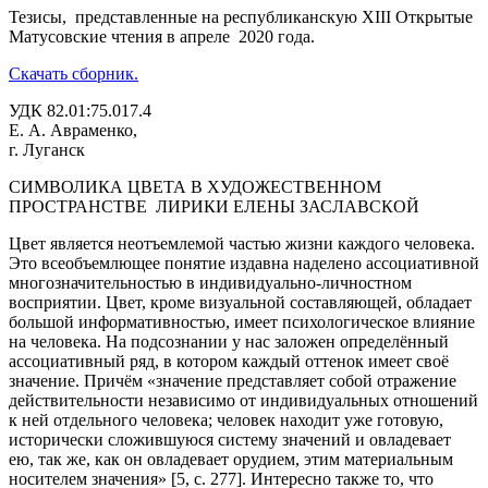
Тезисы, представленные на республиканскую XIII Открытые
цвета
Матусовские чтения в апреле 2020 года.
в
художественном
Скачать сборник.
пространстве
лирики
УДК 82.01:75.017.4
Елены
Е. А. Авраменко,
Заславской
г. Луганск
СИМВОЛИКА ЦВЕТА В ХУДОЖЕСТВЕННОМ
ПРОСТРАНСТВЕ ЛИРИКИ ЕЛЕНЫ ЗАСЛАВСКОЙ
Цвет является неотъемлемой частью жизни каждого человека.
Это всеобъемлющее понятие издавна наделено ассоциативной
многозначительностью в индивидуально-личностном
восприятии. Цвет, кроме визуальной составляющей, обладает
большой информативностью, имеет психологическое влияние
на человека. На подсознании у нас заложен определённый
ассоциативный ряд, в котором каждый оттенок имеет своё
значение. Причём «значение представляет собой отражение
действительности независимо от индивидуальных отношений
к ней отдельного человека; человек находит уже готовую,
исторически сложившуюся систему значений и овладевает
ею, так же, как он овладевает орудием, этим материальным
носителем значения» [5, с. 277]. Интересно также то, что