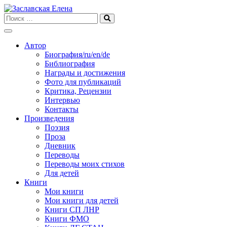
Skip
to
content
Автор
Биография/ru/en/de
Библиография
Награды и достижения
Фото для публикаций
Критика, Рецензии
Интервью
Контакты
Произведения
Поэзия
Проза
Дневник
Переводы
Переводы моих стихов
Для детей
Книги
Мои книги
Мои книги для детей
Книги СП ЛНР
Книги ФМО