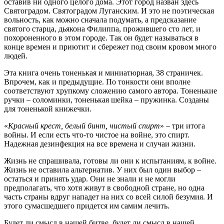
оставив ни одного целого дома. Этот город назван здесь
О
Святоградом. Святоградом Луганским. И это не поэтическая
поэме
вольность, как можно сначала подумать, а предсказание
Елены
святого старца, дьякона Филиппа, прожившего сто лет, и
Заславской
похороненного в этом городе. Так он будет называться в
«Новороссия
конце времен и приютит и сбережет под своим кровом много
гроз.
людей.
Новороссия
грёз»
Эта книга очень тоненькая и миниатюрная, 38 страничек.
Впрочем, как и предыдущие. По тонкости они вполне
соответствуют хрупкому сложению самого автора. Тоненькие
ручки – соломинки, тоненькая шейка – пружинка. Созданы
для тоненькой книжечки.
«
Красный крест, белый бинт, чистый спирт
» – три итога
войны. И если есть что-то чистое на войне, это спирт.
Надежная дезинфекция на все времена и случаи жизни.
Жизнь не спрашивала, готовы ли они к испытаниям, к войне.
Жизнь не оставила альтернатив. У них был один выбор –
остаться и принять удар. Они не знали и не могли
предполагать, что хотя живут в свободной стране, но одна
часть страны вдруг нападет на них со всей силой безумия. И
этого сумасшедшего придется им самим лечить.
Будет ли смысл в нашей битве, будет ли смысл в нашей