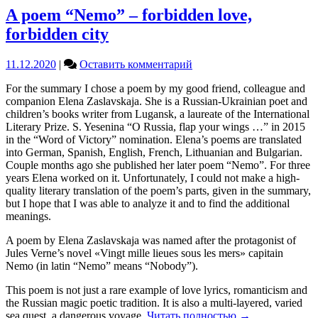
A poem “Nemo” – forbidden love,
forbidden city
on
11.12.2020
|
Оставить комментарий
A
For the summary I chose a poem by my good friend, colleague and
poem
companion Elena Zaslavskaja. She is a Russian-Ukrainian poet and
“Nemo”
children’s books writer from Lugansk, a laureate of the International
–
Literary Prize. S. Yesenina “O Russia, flap your wings …” in 2015
forbidden
in the “Word of Victory” nomination. Elena’s poems are translated
love,
into German, Spanish, English, French, Lithuanian and Bulgarian.
forbidden
Couple months ago she published her later poem “Nemo”. For three
city
years Elena worked on it. Unfortunately, I could not make a high-
quality literary translation of the poem’s parts, given in the summary,
but I hope that I was able to analyze it and to find the additional
meanings.
A poem by Elena Zaslavskaja was named after the protagonist of
Jules Verne’s novel «Vingt mille lieues sous les mers» capitain
Nemo (in latin “Nemo” means “Nobody”).
This poem is not just a rare example of love lyrics, romanticism and
the Russian magic poetic tradition. It is also a multi-layered, varied
sea quest, a dangerous voyage.
Читать полностью
→