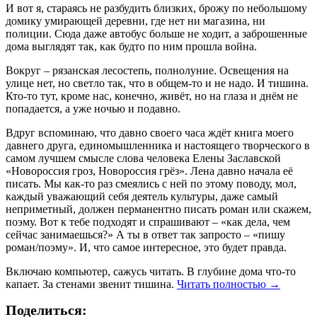
И вот я, стараясь не разбудить близких, брожу по небольшому
гроз.
домику умирающей деревни, где нет ни магазина, ни
Новороссия
полиции. Сюда даже автобус больше не ходит, а заброшенные
грёз»
дома выглядят так, как будто по ним прошла война.
Вокруг – рязанская лесостепь, полнолуние. Освещения на
улице нет, но светло так, что в общем-то и не надо. И тишина.
Кто-то тут, кроме нас, конечно, живёт, но на глаза и днём не
попадается, а уже ночью и подавно.
Вдруг вспоминаю, что давно своего часа ждёт книга моего
давнего друга, единомышленника и настоящего творческого в
самом лучшем смысле слова человека Елены Заславской
«Новороссия гроз, Новороссия грёз». Лена давно начала её
писать. Мы как-то раз смеялись с ней по этому поводу, мол,
каждый уважающий себя деятель культуры, даже самый
неприметный, должен перманентно писать роман или скажем,
поэму. Вот к тебе подходят и спрашивают – «как дела, чем
сейчас занимаешься?» А ты в ответ так запросто – «пишу
роман/поэму». И, что самое интересное, это будет правда.
Включаю компьютер, сажусь читать. В глубине дома что-то
капает. За стенами звенит тишина.
Читать полностью
→
Поделиться: